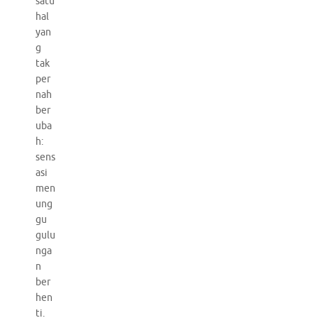
satu
hal
yan
g
tak
per
nah
ber
uba
h:
sens
asi
men
ung
gu
gulu
nga
n
ber
hen
ti.