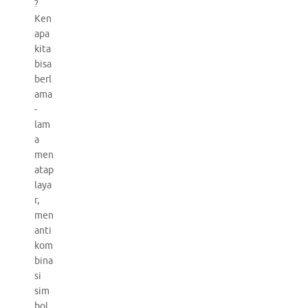
?
Ken
apa
kita
bisa
berl
ama
-
lam
a
men
atap
laya
r,
men
anti
kom
bina
si
sim
bol