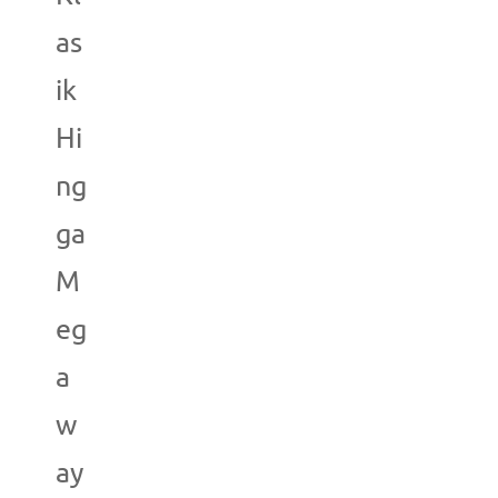
as
ik
Hi
ng
ga
M
eg
a
w
ay