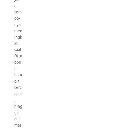
g
tem
po-
nya
men
ingk
at
saat
fitur
bon
us
ham
pir
terc
apai
,
hing
ga
ani
mas