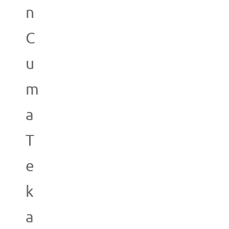
n
C
u
m
a
T
e
k
a