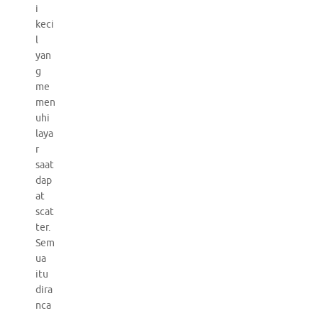
i
keci
l
yan
g
me
men
uhi
laya
r
saat
dap
at
scat
ter.
Sem
ua
itu
dira
nca