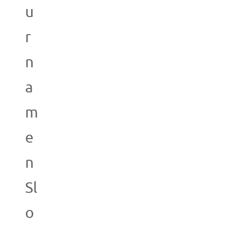
u
r
n
a
m
e
n
Sl
o