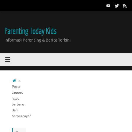
Skip
to
content
Parenting Today Kids
Informasi Parenting & Berita Terkini
Home
Posts
tagged
"slot
terbaru
dan
terpercaya"