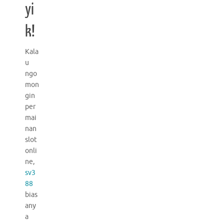
yi
k!
Kala
u
ngo
mon
gin
per
mai
nan
slot
onli
ne,
sv3
88
bias
any
a