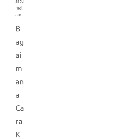
satu
mal
am.
B
ag
ai
m
an
a
Ca
ra
K