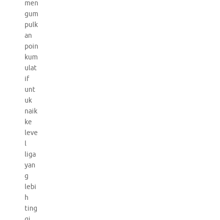
men
gum
pulk
an
poin
kum
ulat
if
unt
uk
naik
ke
leve
l
liga
yan
g
lebi
h
ting
gi