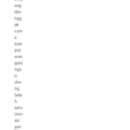
ang
dan
ngg
ak
cum
a
soal
put
aran
gulu
nga
n
doa
ng.
Sala
h
satu
inov
asi
yan