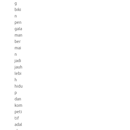
g
biki
n
pen
gala
man
ber
mai
n
jadi
jauh
lebi
h
hidu
p
dan
kom
peti
tif
adal