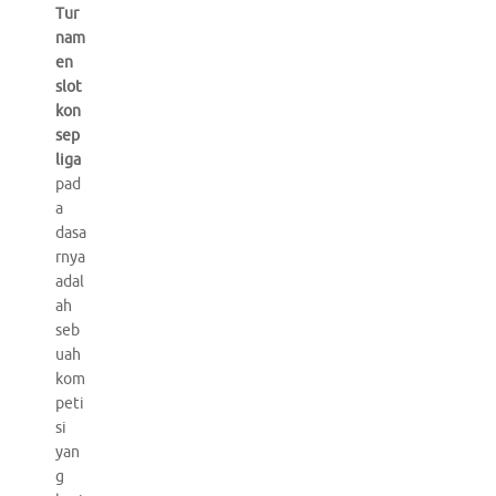
Tur
nam
en
slot
kon
sep
liga
pad
a
dasa
rnya
adal
ah
seb
uah
kom
peti
si
yan
g