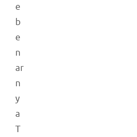
e
b
e
n
ar
n
y
a
T