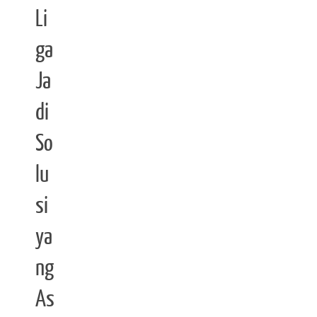
Li
ga
Ja
di
So
lu
si
ya
ng
As