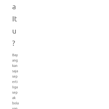
a
It
u
?
Bay
ang
kan
saja
sep
erti
liga
sep
ak
bola
yan