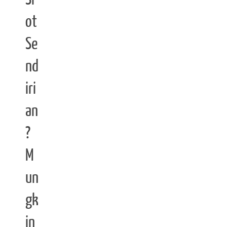
ot
Se
nd
iri
an
?
M
un
gk
in