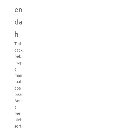
en
da
h
Terl
etak
beb
erap
a
man
faat
apa
bisa
And
a
per
oleh
sert