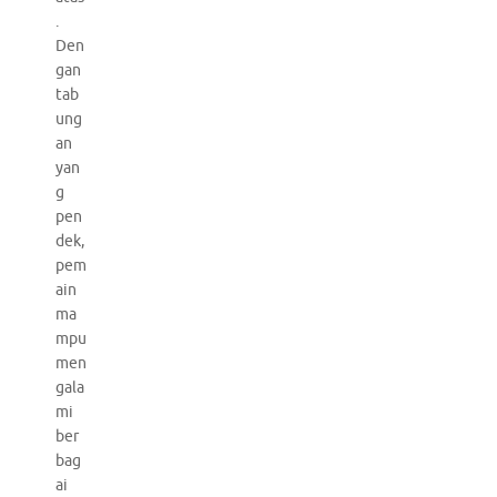
.
Den
gan
tab
ung
an
yan
g
pen
dek,
pem
ain
ma
mpu
men
gala
mi
ber
bag
ai