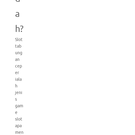
a
h?
Slot
tab
ung
an
cep
er
iala
h
jeni
s
gam
e
slot
apa
men