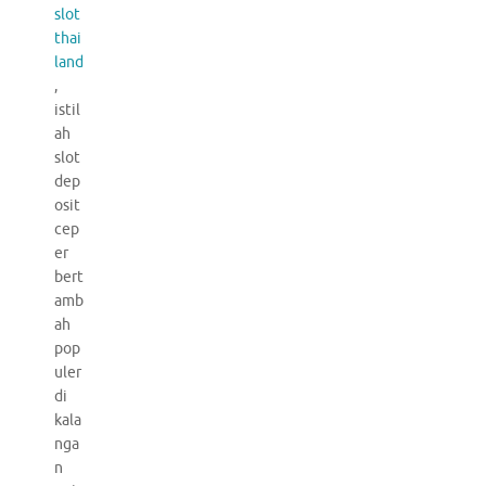
slot
thai
land
,
istil
ah
slot
dep
osit
cep
er
bert
amb
ah
pop
uler
di
kala
nga
n