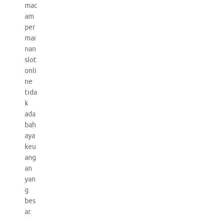
mac
am
per
mai
nan
slot
onli
ne
tida
k
ada
bah
aya
keu
ang
an
yan
g
bes
ar.