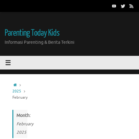
Skip
to
content
Parenting Today Kids
Informasi Parenting & Berita Terkini
Home
2025
February
Month:
February
2025