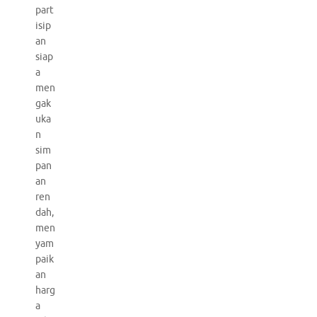
part
isip
an
siap
a
men
gak
uka
n
sim
pan
an
ren
dah,
men
yam
paik
an
harg
a