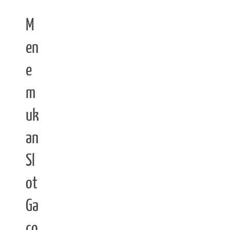
M
en
e
m
uk
an
Sl
ot
Ga
co