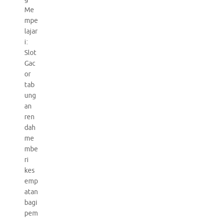
Me
mpe
lajar
i:
Slot
Gac
or
tab
ung
an
ren
dah
me
mbe
ri
kes
emp
atan
bagi
pem