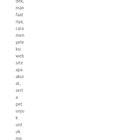
dek,
man
faat
nya,
cara
men
yele
ksi
web
site
apa
akur
at,
sert
a
pet
unju
k
unt
uk
me