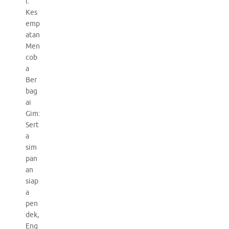
l.
Kes
emp
atan
Men
cob
a
Ber
bag
ai
Gim:
Sert
a
sim
pan
an
siap
a
pen
dek,
Eng