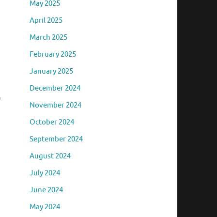
May 2025
April 2025
March 2025
February 2025
January 2025
December 2024
n
November 2024
October 2024
September 2024
August 2024
July 2024
June 2024
May 2024