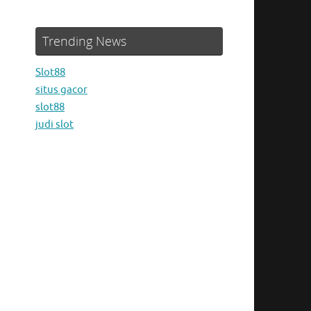
Trending News
Slot88
situs gacor
slot88
judi slot