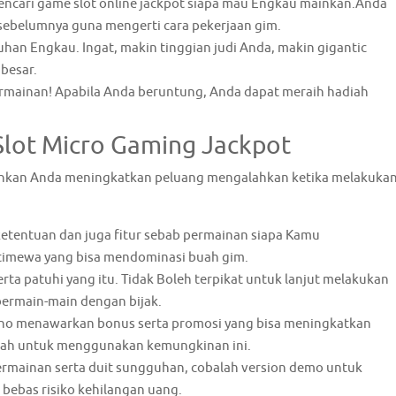
encari game slot online jackpot siapa mau Engkau mainkan.Anda
 sebelumnya guna mengerti cara pekerjaan gim.
han Engkau. Ingat, makin tinggian judi Anda, makin gigantic
besar.
 permainan! Apabila Anda beruntung, Anda dapat meraih hadiah
Slot Micro Gaming Jackpot
ahkan Anda meningkatkan peluang mengalahkan ketika melakuka
etentuan dan juga fitur sebab permainan siapa Kamu
istimewa yang bisa mendominasi buah gim.
rta patuhi yang itu. Tidak Boleh terpikat untuk lanjut melakukan
bermain-main dengan bijak.
no menawarkan bonus serta promosi yang bisa meningkatkan
nlah untuk menggunakan kemungkinan ini.
rmainan serta duit sungguhan, cobalah version demo untuk
e bebas risiko kehilangan uang.