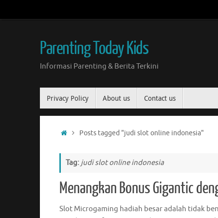
Skip
to
content
Parenting Today Kids
Informasi Parenting & Berita Terkini
Skip
Privacy Policy
About us
Contact us
to
content
Home
Posts tagged "judi slot online indonesia"
Tag:
judi slot online indonesia
Menangkan Bonus Gigantic deng
Slot Microgaming hadiah besar adalah tidak be