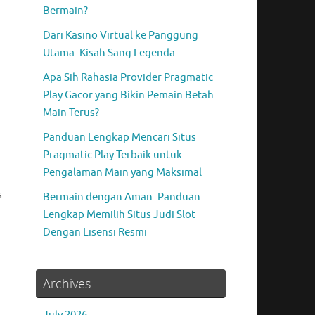
Bermain?
Dari Kasino Virtual ke Panggung
Utama: Kisah Sang Legenda
Apa Sih Rahasia Provider Pragmatic
Play Gacor yang Bikin Pemain Betah
Main Terus?
Panduan Lengkap Mencari Situs
Pragmatic Play Terbaik untuk
Pengalaman Main yang Maksimal
s
Bermain dengan Aman: Panduan
Lengkap Memilih Situs Judi Slot
Dengan Lisensi Resmi
Archives