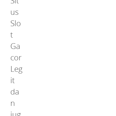
Sit
us
Slo
t
Ga
cor
Leg
it
da
n
jug