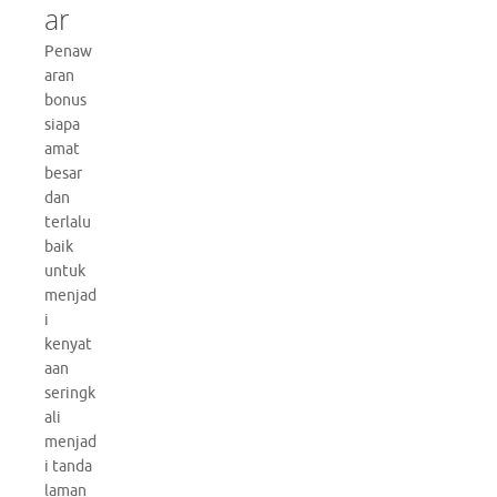
ar
Penaw
aran
bonus
siapa
amat
besar
dan
terlalu
baik
untuk
menjad
i
kenyat
aan
seringk
ali
menjad
i tanda
laman