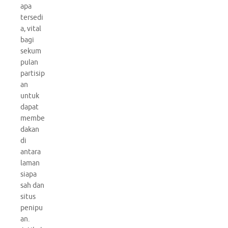
apa
tersedi
a, vital
bagi
sekum
pulan
partisip
an
untuk
dapat
membe
dakan
di
antara
laman
siapa
sah dan
situs
penipu
an.