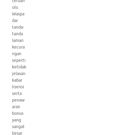
terdah
ulu.
Waspa
dai
tanda-
tanda
laman
kecura
ngan
seperti
ketidak
jelasan
kabar
lisensi
serta
penaw
aran
bonus
yang
sangat
besar.