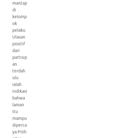
mantap
di
kelomp
ok
pelaku.
Ulasan
positif
dari
partisip
an
terdah
ulu
ialah
indikasi
bahwa
laman
itu
mampu
diperca
ya.Pilih