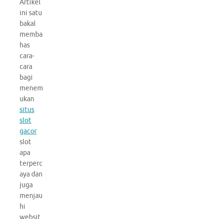
Artikel
ini satu
bakal
memba
has
cara-
cara
bagi
menem
ukan
situs
slot
gacor
slot
apa
terperc
aya dan
juga
menjau
hi
websit