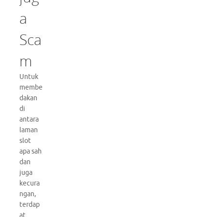
a
Sca
m
Untuk
membe
dakan
di
antara
laman
slot
apa sah
dan
juga
kecura
ngan,
terdap
at