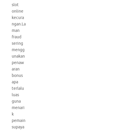
slot
online
kecura
ngan.La
man
fraud
sering
mengg
unakan
penaw
aran
bonus
apa
terlalu
luas
guna
menari
k
pemain
supaya