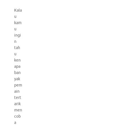
Kala
u
kam
u
ingi
n
tah
u
ken
apa
ban
yak
pem
ain
tert
arik
men
cob
a