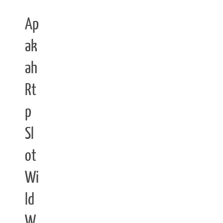
Ap
ak
ah
Rt
p
Sl
ot
Wi
ld
W