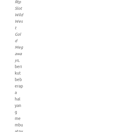
Rtp
Slot
Wild
Wes
t
Gol
d
Meg
awa
ys
,
beri
kut
beb
erap
a
hal
yan
g
me
mbu
atny