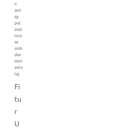
n
seti
ap
put
aran
tera
sa
unik
dan
men
anta
ng.
Fi
tu
r
U