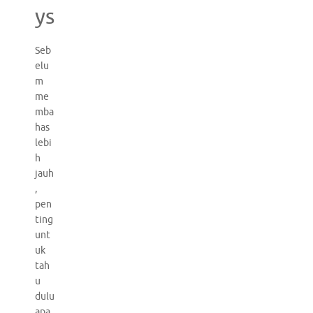
ys
Seb
elu
m
me
mba
has
lebi
h
jauh
,
pen
ting
unt
uk
tah
u
dulu
apa