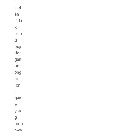
i
sud
ah
tida
k
asin
g
lagi
den
gan
ber
bag
ai
jeni
s
gam
e
yan
g
men
awa