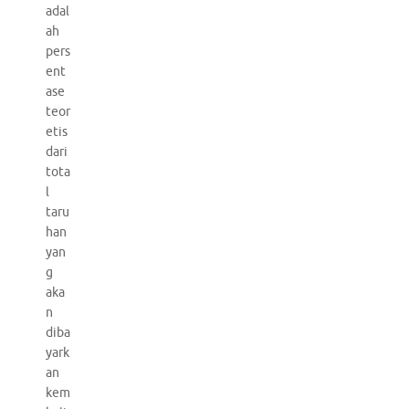
adal
ah
pers
ent
ase
teor
etis
dari
tota
l
taru
han
yan
g
aka
n
diba
yark
an
kem