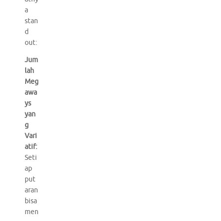
a
stan
d
out:
Jum
lah
Meg
awa
ys
yan
g
Vari
atif:
Seti
ap
put
aran
bisa
men