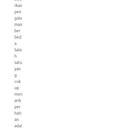
rkan
pen
gala
man
ber
bed
a.
Sala
h
satu
yan
g
cuk
up
men
arik
per
hati
an
adal