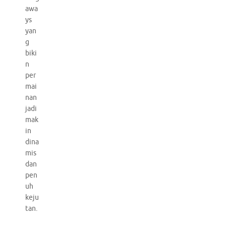
awa
ys
yan
g
biki
n
per
mai
nan
jadi
mak
in
dina
mis
dan
pen
uh
keju
tan.