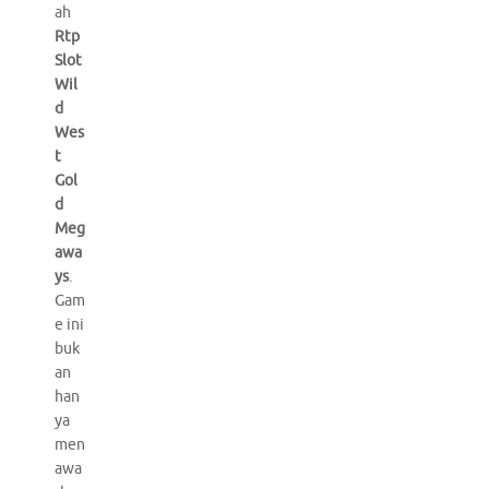
ah
Rtp
Slot
Wil
d
Wes
t
Gol
d
Meg
awa
ys
.
Gam
e ini
buk
an
han
ya
men
awa