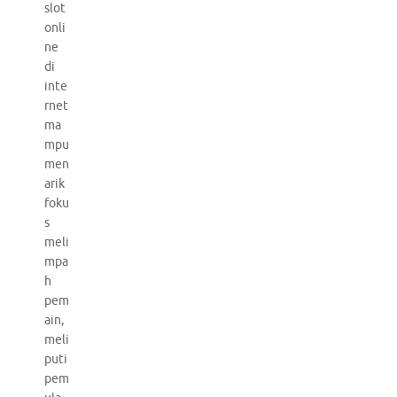
slot
onli
ne
di
inte
rnet
ma
mpu
men
arik
foku
s
meli
mpa
h
pem
ain,
meli
puti
pem