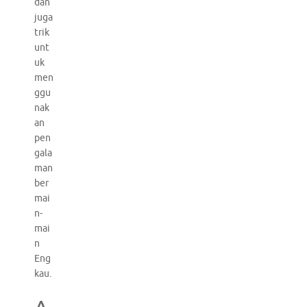
dan
juga
trik
unt
uk
men
ggu
nak
an
pen
gala
man
ber
mai
n-
mai
n
Eng
kau.