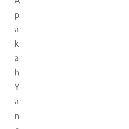
A
p
a
k
a
h
Y
a
n