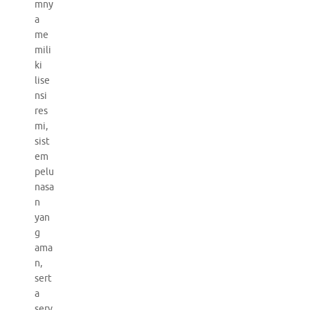
mny
a
me
mili
ki
lise
nsi
res
mi,
sist
em
pelu
nasa
n
yan
g
ama
n,
sert
a
serv