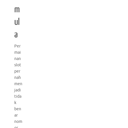
m
ul
a
Per
mai
nan
slot
per
nah
men
jadi
tida
k
ben
ar
nom
or