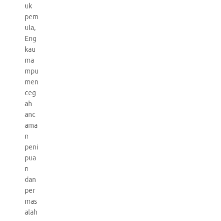
uk
pem
ula,
Eng
kau
ma
mpu
men
ceg
ah
anc
ama
n
peni
pua
n
dan
per
mas
alah