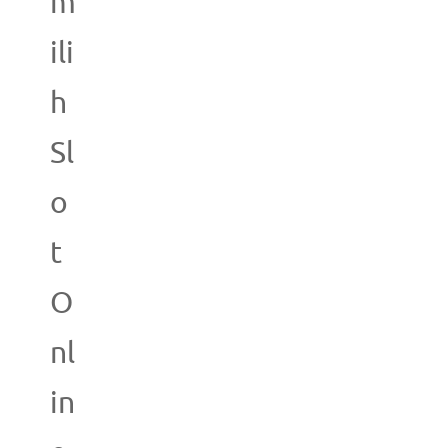
m
ili
h
Sl
o
t
O
nl
in