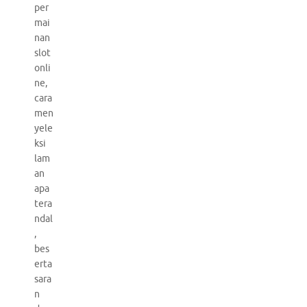
per
mai
nan
slot
onli
ne,
cara
men
yele
ksi
lam
an
apa
tera
ndal
,
bes
erta
sara
n