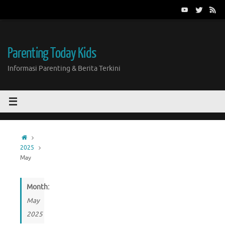
Skip
to
content
Parenting Today Kids
Informasi Parenting & Berita Terkini
Home
2025
May
Month:
May
2025