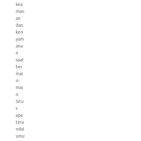
kea
man
an
dan
ken
yam
ana
n
saat
ber
mai
n-
mai
n.
Situ
s
apa
tera
ndal
umu