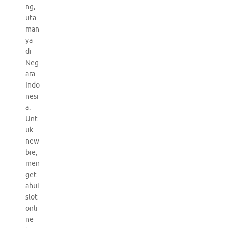
ng,
uta
man
ya
di
Neg
ara
Indo
nesi
a.
Unt
uk
new
bie,
men
get
ahui
slot
onli
ne