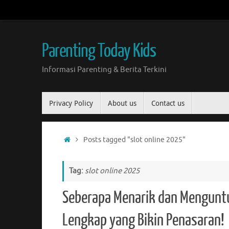
Skip
to
content
Parenting Today Kids
Informasi Parenting & Berita Terkini
Skip
Privacy Policy
About us
Contact us
to
content
Home
Posts tagged "slot online 2025"
Tag:
slot online 2025
Seberapa Menarik dan Mengunt
Lengkap yang Bikin Penasaran!