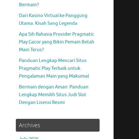
Bermain?
Dari Kasino Virtual ke Panggung
Utama: Kisah Sang Legenda
Apa Sih Rahasia Provider Pragmatic
Play Gacor yang Bikin Pemain Betah
Main Terus?
Panduan Lengkap Mencari Situs
Pragmatic Play Terbaik untuk
Pengalaman Main yang Maksimal
Bermain dengan Aman: Panduan
Lengkap Memilih Situs Judi Slot
Dengan Lisensi Resmi
Archives