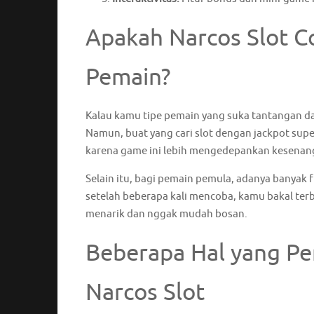
Apakah Narcos Slot C
Pemain?
Kalau kamu tipe pemain yang suka tantangan dan 
Namun, buat yang cari slot dengan jackpot super
karena game ini lebih mengedepankan kesenang
Selain itu, bagi pemain pemula, adanya banyak f
setelah beberapa kali mencoba, kamu bakal terbi
menarik dan nggak mudah bosan.
Beberapa Hal yang Pe
Narcos Slot