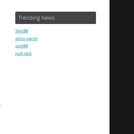
Trending News
Slot88
situs gacor
slot88
judi slot
a