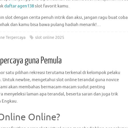
suk
daftar agen138
slot favorit kamu.
n slot dengan cerita penuh intrik dan aksi, jangan ragu buat coba
rpihak dan kamu bisa bawa pulang hadiah menarik!…
ine Terpercaya
slot online 2025
rpercaya guna Pemula
r satu pilihan rekreasi terutama terkenal di kelompok pelaku
. Untuk newbie, mengetahui slot online terandal guna novice
 ini, kami akan membahas bermacam-macam sudut penting
 menyeleksi laman apa terandal, beserta saran dan juga trik
 Engkau.
Online Online?