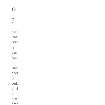
o
?
Kual
itas
Graf
is
dan
Aud
io:
Hab
aner
o
terk
enal
den
gan
graf