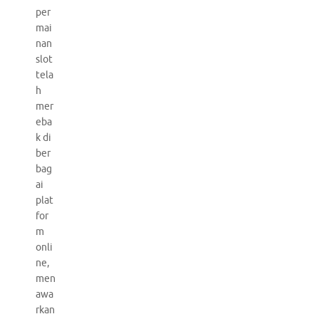
per
mai
nan
slot
tela
h
mer
eba
k di
ber
bag
ai
plat
for
m
onli
ne,
men
awa
rkan