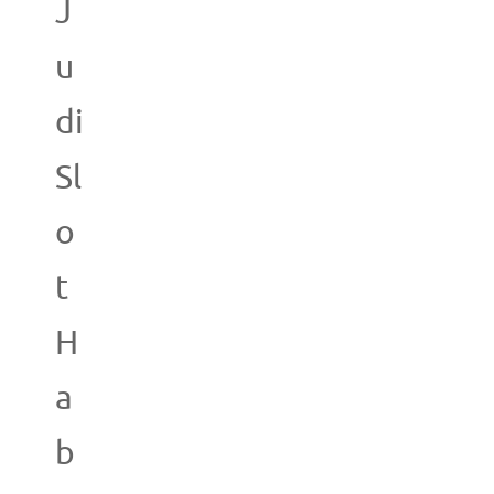
J
u
di
Sl
o
t
H
a
b