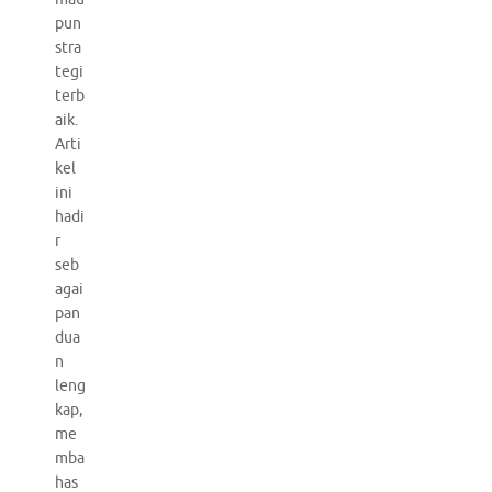
pun
stra
tegi
terb
aik.
Arti
kel
ini
hadi
r
seb
agai
pan
dua
n
leng
kap,
me
mba
has