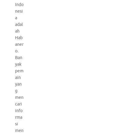
Indo
nesi
a
adal
ah
Hab
aner
o.
Ban
yak
pem
ain
yan
g
men
cari
info
rma
si
men