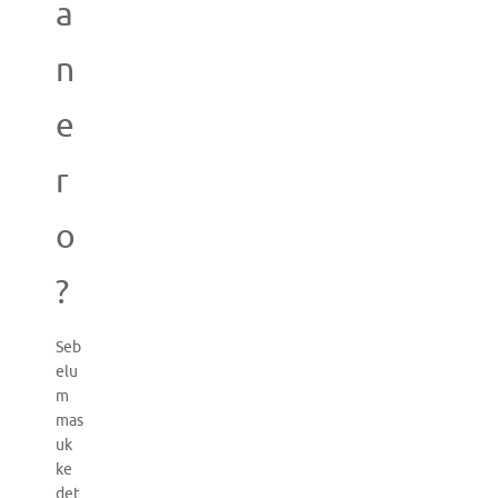
a
n
e
r
o
?
Seb
elu
m
mas
uk
ke
det