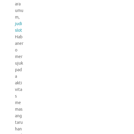
ara
umu
m,
judi
slot
Hab
aner
o
mer
ujuk
pad
a
akti
vita
s
me
mas
ang
taru
han