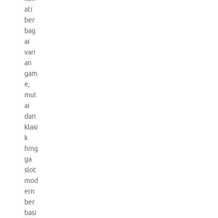
ati
ber
bag
ai
vari
an
gam
e,
mul
ai
dari
klasi
k
hing
ga
slot
mod
ern
ber
basi