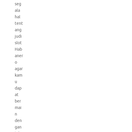
seg
ala
hal
tent
ang
judi
slot
Hab
aner
o
agar
kam
u
dap
at
ber
mai
n
den
gan