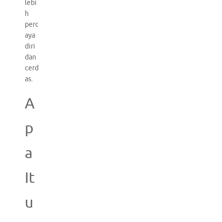
lebi
h
perc
aya
diri
dan
cerd
as.
A
p
a
It
u