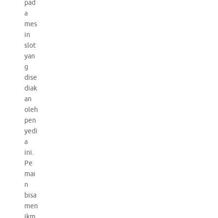
pad
a
mes
in
slot
yan
g
dise
diak
an
oleh
pen
yedi
a
ini.
Pe
mai
n
bisa
men
ikm