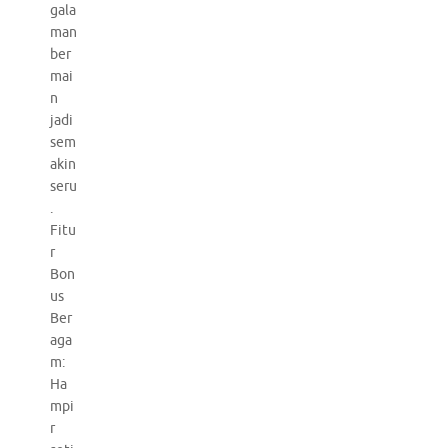
gala
man
ber
mai
n
jadi
sem
akin
seru
.
Fitu
r
Bon
us
Ber
aga
m:
Ha
mpi
r