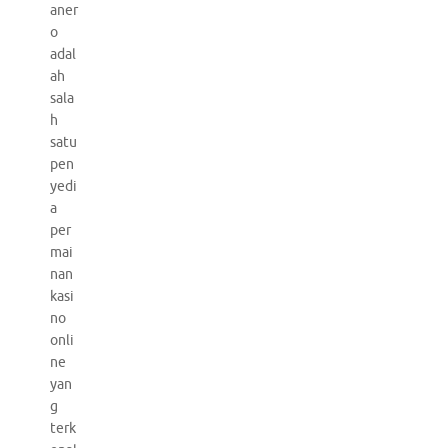
aner
o
adal
ah
sala
h
satu
pen
yedi
a
per
mai
nan
kasi
no
onli
ne
yan
g
terk