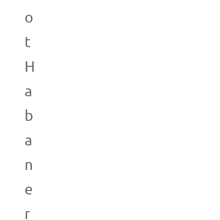
o
t
H
a
b
a
n
e
r