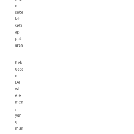
n
sete
lah
seti
ap
put
aran
.
Kek
uata
n
De
wi
ele
men
,
yan
g
mun