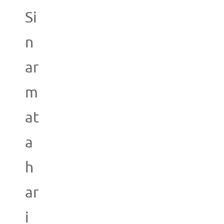
Si
n
ar
m
at
a
h
ar
i