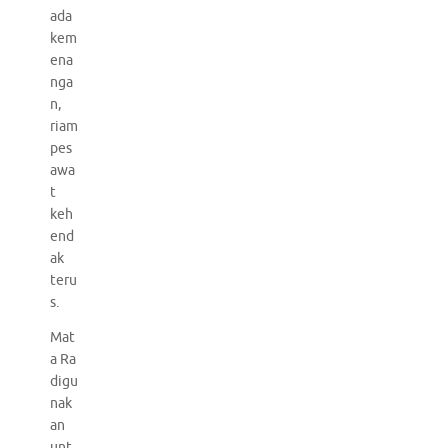
ada
kem
ena
nga
n,
riam
pes
awa
t
keh
end
ak
teru
s.
Mat
a Ra
digu
nak
an
unt