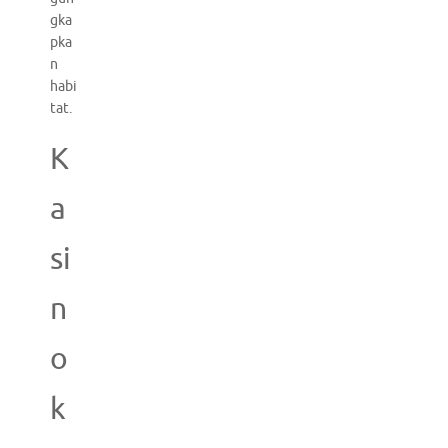
gka
pka
n
habi
tat.
K
a
si
n
o
k