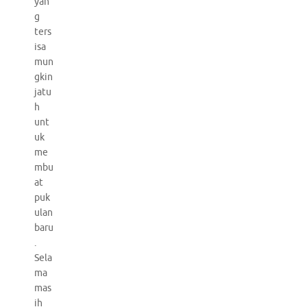
yan
g
ters
isa
mun
gkin
jatu
h
unt
uk
me
mbu
at
puk
ulan
baru
.
Sela
ma
mas
ih