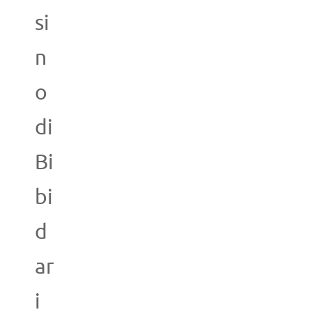
si
n
o
di
Bi
bi
d
ar
i