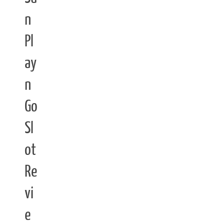
n
Pl
ay
n
Go
Sl
ot
Re
vi
e