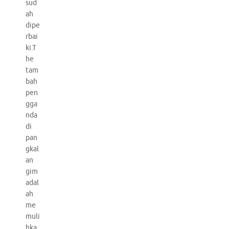
sud
ah
dipe
rbai
ki.T
he
tam
bah
pen
gga
nda
di
pan
gkal
an
gim
adal
ah
me
muli
hka