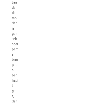
tan
da
dia
mbil
dari
jarin
gan
seb
agai
pem
ain
tem
pat
a
ber
hasi
l
gari
s,
dan