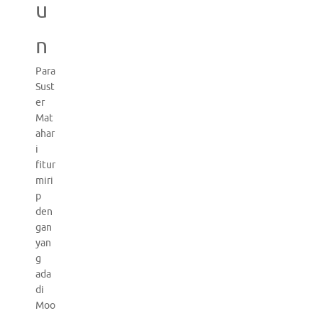
u
n
Para
Sust
er
Mat
ahar
i
fitur
miri
p
den
gan
yan
g
ada
di
Moo