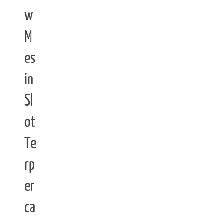
w
M
es
in
Sl
ot
Te
rp
er
ca