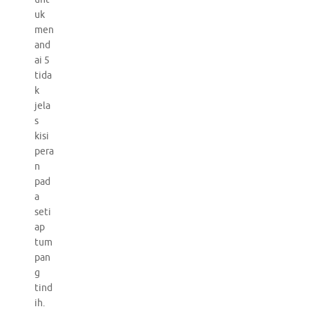
uk
men
and
ai 5
tida
k
jela
s
kisi
pera
n
pad
a
seti
ap
tum
pan
g
tind
ih.