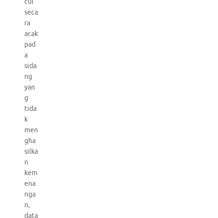
cul
seca
ra
acak
pad
a
sida
ng
yan
g
tida
k
men
gha
silka
n
kem
ena
nga
n,
data