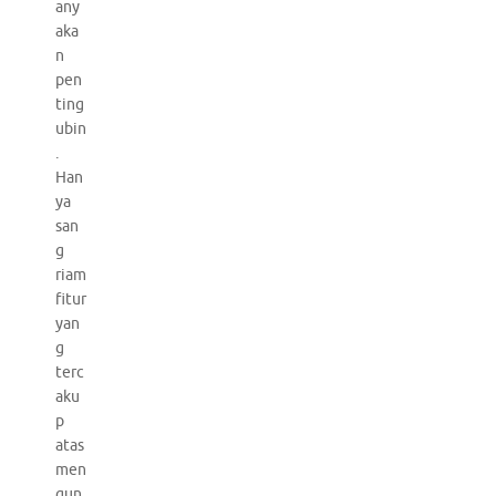
any
aka
n
pen
ting
ubin
.
Han
ya
san
g
riam
fitur
yan
g
terc
aku
p
atas
men
gun