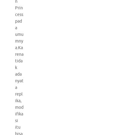
n
Prin
cess
pad
a
umu
mny
a.Ka
rena
tida
k
ada
nyat
a
repl
ika,
mod
ifika
si
itu
bisa