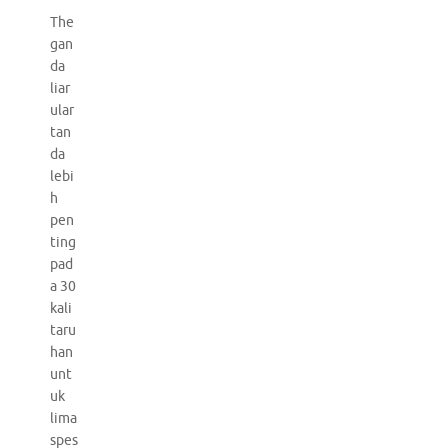
The
gan
da
liar
ular
tan
da
lebi
h
pen
ting
pad
a 30
kali
taru
han
unt
uk
lima
spes