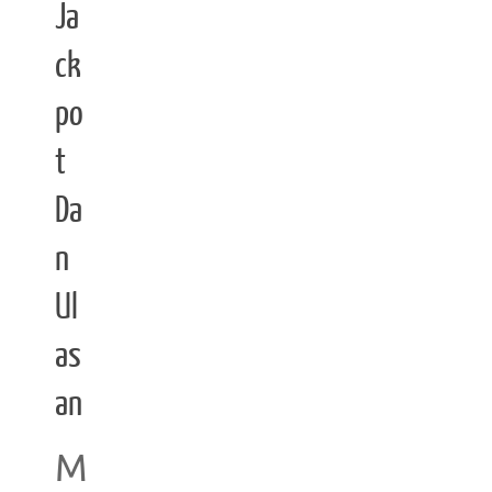
Ja
ck
po
t
Da
n
Ul
as
an
M