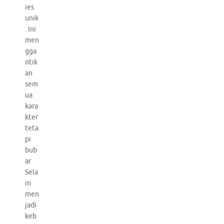
ies
unik
. Ini
men
gga
ntik
an
sem
ua
kara
kter
teta
pi
bub
ar
Sela
in
men
jadi
keb