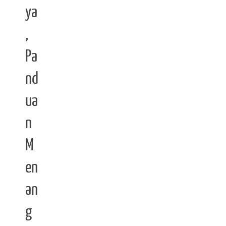
ya
,
Pa
nd
ua
n
M
en
an
g