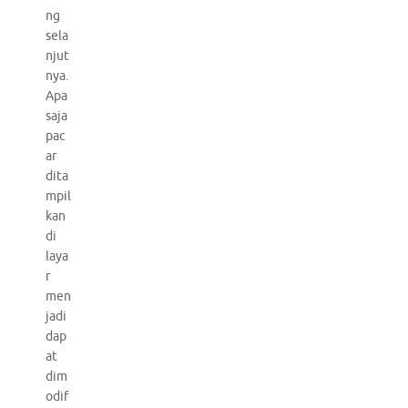
ng
sela
njut
nya.
Apa
saja
pac
ar
dita
mpil
kan
di
laya
r
men
jadi
dap
at
dim
odif