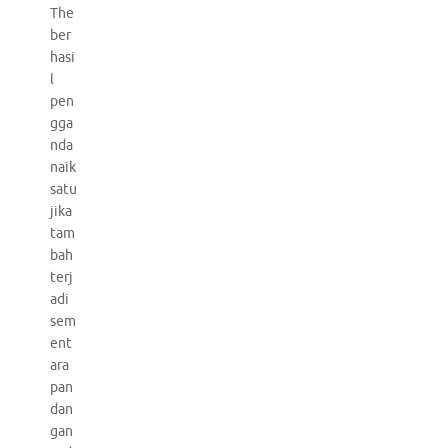
The
ber
hasi
l
pen
gga
nda
naik
satu
jika
tam
bah
terj
adi
sem
ent
ara
pan
dan
gan