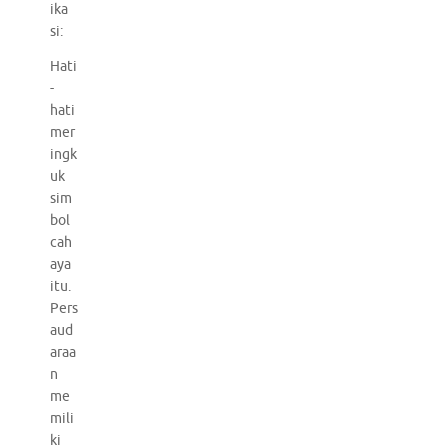
ika
si:
Hati
-
hati
mer
ingk
uk
sim
bol
cah
aya
itu.
Pers
aud
araa
n
me
mili
ki