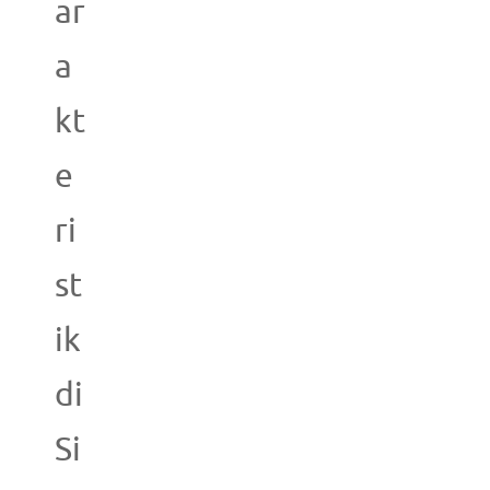
ar
a
kt
e
ri
st
ik
di
Si