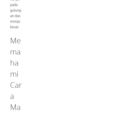
pada
gulung
an dan
mimpi
besar.
Me
ma
ha
mi
Car
a
Ma