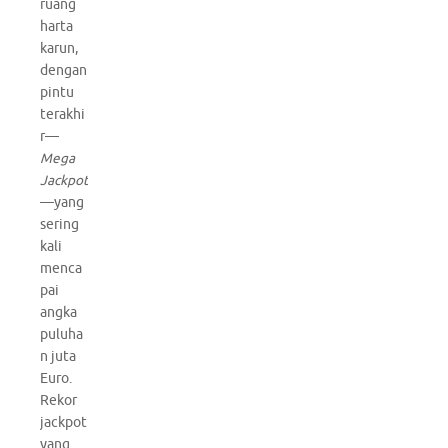
ruang
harta
karun,
dengan
pintu
terakhi
r—
Mega
Jackpot
—yang
sering
kali
menca
pai
angka
puluha
n juta
Euro.
Rekor
jackpot
yang