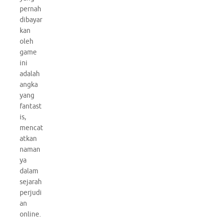
pernah
dibayar
kan
oleh
game
ini
adalah
angka
yang
fantast
is,
mencat
atkan
naman
ya
dalam
sejarah
perjudi
an
online.