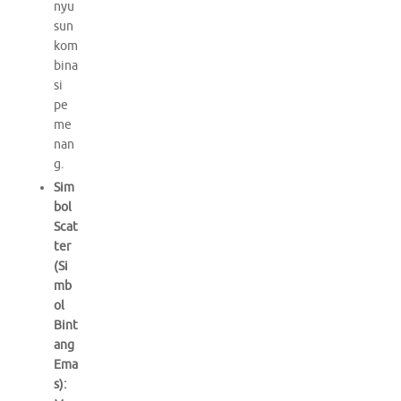
nyu
sun
kom
bina
si
pe
me
nan
g.
Sim
bol
Scat
ter
(Si
mb
ol
Bint
ang
Ema
s):