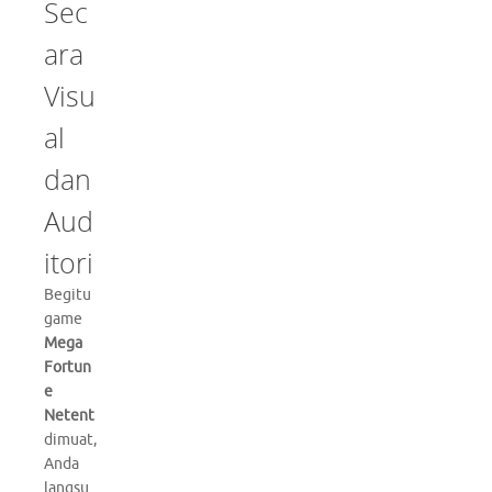
Sec
ara
Visu
al
dan
Aud
itori
Begitu
game
Mega
Fortun
e
Netent
dimuat,
Anda
langsu