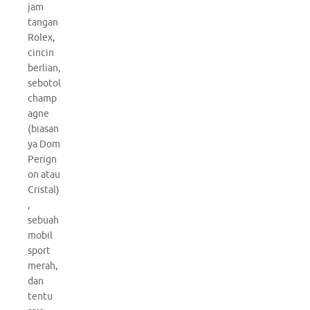
jam
tangan
Rolex,
cincin
berlian,
sebotol
champ
agne
(biasan
ya Dom
Perign
on atau
Cristal)
,
sebuah
mobil
sport
merah,
dan
tentu