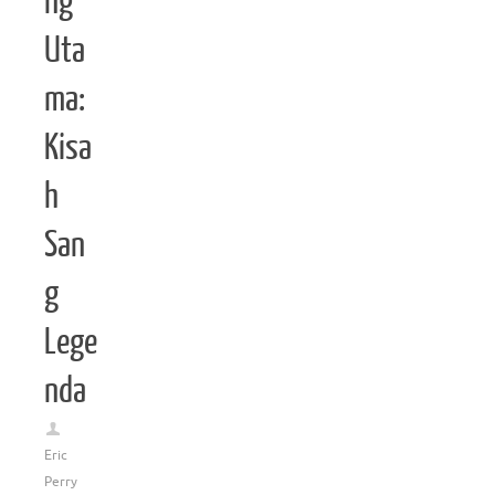
ng
Uta
ma:
Kisa
h
San
g
Lege
nda
Eric
Perry