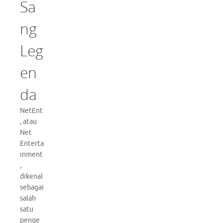
Sa
ng
Leg
en
da
NetEnt
, atau
Net
Enterta
inment
,
dikenal
sebagai
salah
satu
penge