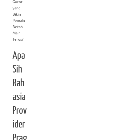
Gacor
yang
Bikin
Pemain
Betah
Main
Terus?
Apa
Sih
Rah
asia
Prov
ider
Prag