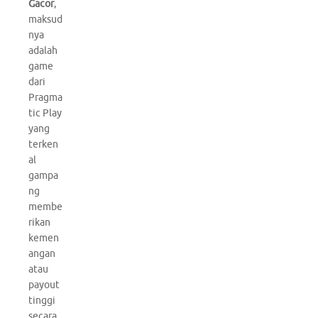
Gacor
,
maksud
nya
adalah
game
dari
Pragma
tic Play
yang
terken
al
gampa
ng
membe
rikan
kemen
angan
atau
payout
tinggi
secara