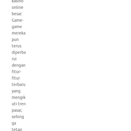
kasino
online
besar.
Game-
game
mereka
pun
terus
diperba
rui
dengan
fitur-
fitur
terbaru
yang
mengik
uti tren
pasar,
sehing
ga
tetap