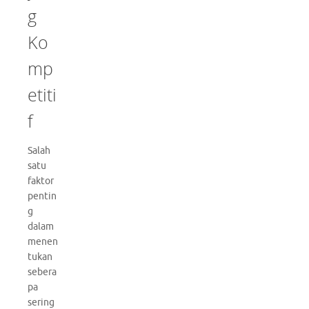
g
Ko
mp
etiti
f
Salah
satu
faktor
pentin
g
dalam
menen
tukan
sebera
pa
sering