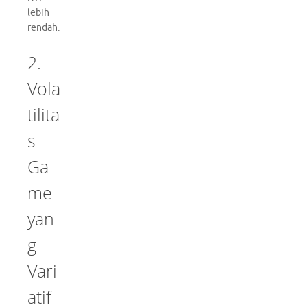
lebih
rendah.
2.
Vola
tilita
s
Ga
me
yan
g
Vari
atif