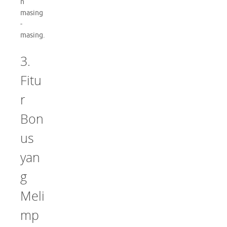
n
masing
-
masing.
3.
Fitu
r
Bon
us
yan
g
Meli
mp