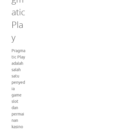
atic
Pla
y
Pragma
tic Play
adalah
salah
satu
penyed
ia
game
slot
dan
permai
nan
kasino