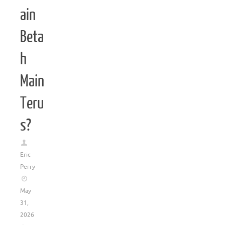
ain
Beta
h
Main
Teru
s?
Eric
Perry
May
31,
2026