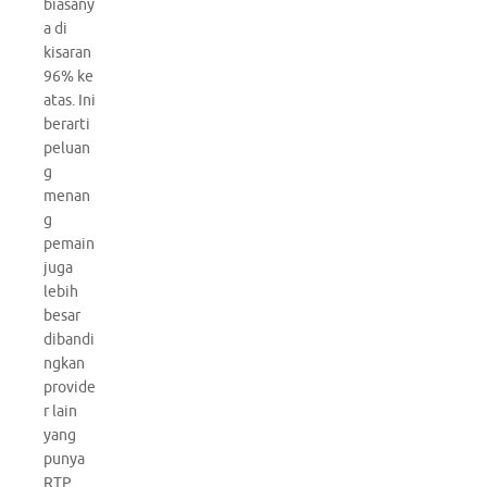
biasany
a di
kisaran
96% ke
atas. Ini
berarti
peluan
g
menan
g
pemain
juga
lebih
besar
dibandi
ngkan
provide
r lain
yang
punya
RTP