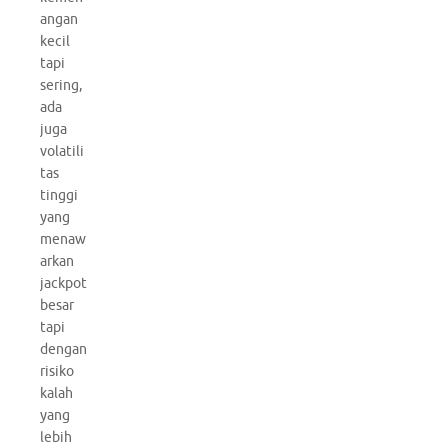
angan
kecil
tapi
sering,
ada
juga
volatili
tas
tinggi
yang
menaw
arkan
jackpot
besar
tapi
dengan
risiko
kalah
yang
lebih