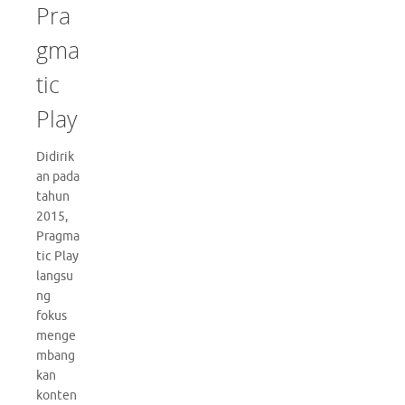
Pra
gma
tic
Play
Didirik
an pada
tahun
2015,
Pragma
tic Play
langsu
ng
fokus
menge
mbang
kan
konten