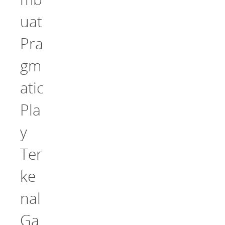
uat
Pra
gm
atic
Pla
y
Ter
ke
nal
Ga