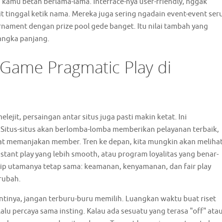
n kamu betah berlama-lama. Interface-nya user-friendly, nggak
it tinggal ketik nama. Mereka juga sering ngadain event-event ser
rnament dengan prize pool gede banget. Itu nilai tambah yang
jangka panjang.
Game Pragmatic Play di
ejit, persaingan antar situs juga pasti makin ketat. Ini
. Situs-situs akan berlomba-lomba memberikan pelayanan terbaik,
buat memanjakan member. Tren ke depan, kita mungkin akan meliha
nstant play yang lebih smooth, atau program loyalitas yang benar-
insip utamanya tetap sama: keamanan, kenyamanan, dan fair play
rubah.
Intinya, jangan terburu-buru memilih. Luangkan waktu buat riset
lalu percaya sama insting. Kalau ada sesuatu yang terasa "off" ata