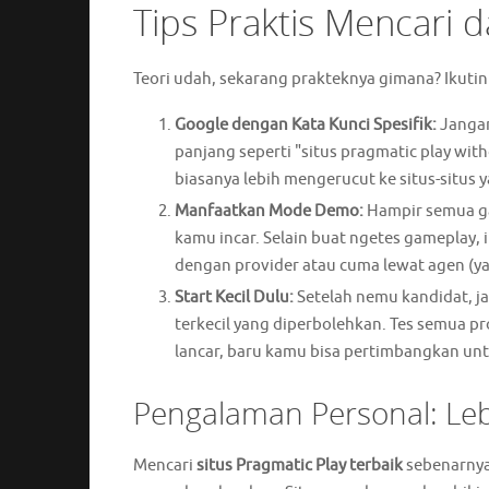
Tips Praktis Mencari 
Teori udah, sekarang prakteknya gimana? Ikutin
Google dengan Kata Kunci Spesifik:
Jangan
panjang seperti "situs pragmatic play wit
biasanya lebih mengerucut ke situs-situs 
Manfaatkan Mode Demo:
Hampir semua gam
kamu incar. Selain buat ngetes gameplay, i
dengan provider atau cuma lewat agen (y
Start Kecil Dulu:
Setelah nemu kandidat, j
terkecil yang diperbolehkan. Tes semua p
lancar, baru kamu bisa pertimbangkan untu
Pengalaman Personal: Leb
Mencari
situs Pragmatic Play terbaik
sebenarnya