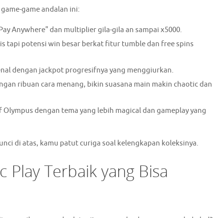
k game-game andalan ini:
y Anywhere" dan multiplier gila-gila an sampai x5000.
tapi potensi win besar berkat fitur tumble dan free spins
kenal dengan jackpot progresifnya yang menggiurkan.
ngan ribuan cara menang, bikin suasana main makin chaotic dan
 Olympus dengan tema yang lebih magical dan gameplay yang
nci di atas, kamu patut curiga soal kelengkapan koleksinya.
ic Play Terbaik yang Bisa