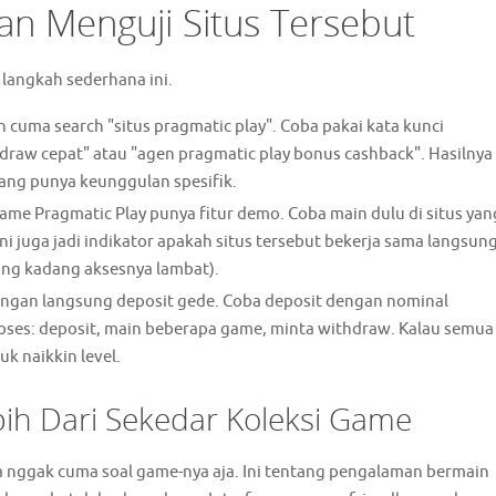
dan Menguji Situs Tersebut
 langkah sederhana ini.
 cuma search "situs pragmatic play". Coba pakai kata kunci
hdraw cepat" atau "agen pragmatic play bonus cashback". Hasilnya
yang punya keunggulan spesifik.
e Pragmatic Play punya fitur demo. Coba main dulu di situs yan
ni juga jadi indikator apakah situs tersebut bekerja sama langsun
ang kadang aksesnya lambat).
angan langsung deposit gede. Coba deposit dengan nominal
roses: deposit, main beberapa game, minta withdraw. Kalau semua
k naikkin level.
ih Dari Sekedar Koleksi Game
 nggak cuma soal game-nya aja. Ini tentang pengalaman bermain