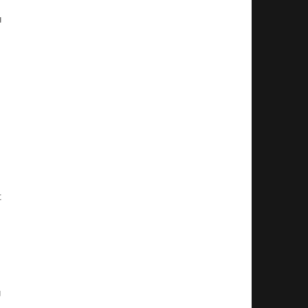
u
t
u