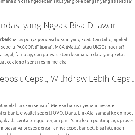
imana sih cara ngebedain situs yang oke dengan yang abal-abal?
ndasi yang Nggak Bisa Ditawar
erbaik
harus punya pondasi hukum yang kuat. Cari tahu, apakah
seperti PAGCOR (Filipina), MGA (Malta), atau UKGC (Inggris)?
a legal, fair play, dan punya sistem keamanan data yang ketat.
at cek logo lisensi resmi mereka.
posit Cepat, Withdraw Lebih Cepat
t adalah urusan sensitif. Mereka harus nyediain metode
sfer bank, e-wallet seperti OVO, Dana, LinkAja, sampai ke dompet
gak ada cerita tunggu berjam-jam. Yang lebih penting lagi, proses
ium biasanya proses pencairannya cepet banget, bisa hitungan