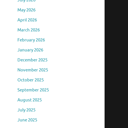
July 2026
May 2026
April 2026
March 2026
February 2026
January 2026
December 2025
November 2025
October 2025
September 2025
August 2025
July 2025
June 2025