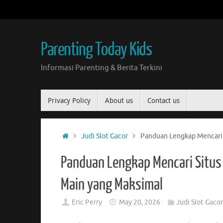
Skip
to
content
Parenting Today Kids
Informasi Parenting & Berita Terkini
Skip
Privacy Policy
About us
Contact us
to
content
Home
Judi Slot Gacor
Panduan Lengkap Mencari 
Panduan Lengkap Mencari Situs
Main yang Maksimal
Eric Perry
May 20, 2026
Judi Slot Gacor