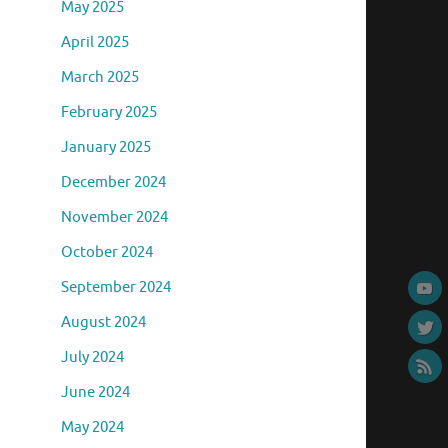
May 2025
April 2025
March 2025
February 2025
January 2025
December 2024
November 2024
October 2024
September 2024
August 2024
July 2024
June 2024
May 2024