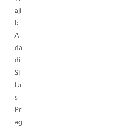
aji
b
A
da
di
Si
tu
s
Pr
ag