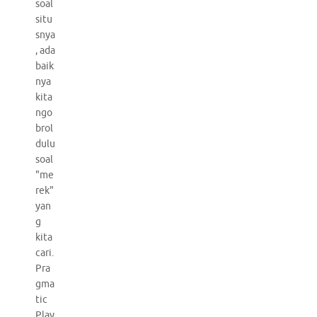
soal
situ
snya
, ada
baik
nya
kita
ngo
brol
dulu
soal
"me
rek"
yan
g
kita
cari.
Pra
gma
tic
Play