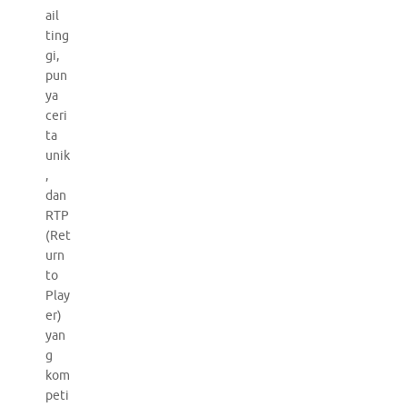
ail
ting
gi,
pun
ya
ceri
ta
unik
,
dan
RTP
(Ret
urn
to
Play
er)
yan
g
kom
peti