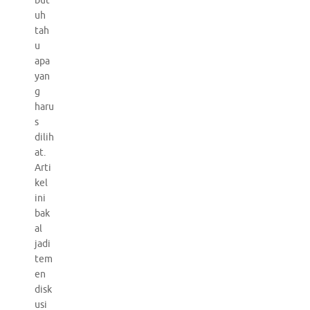
but
uh
tah
u
apa
yan
g
haru
s
dilih
at.
Arti
kel
ini
bak
al
jadi
tem
en
disk
usi