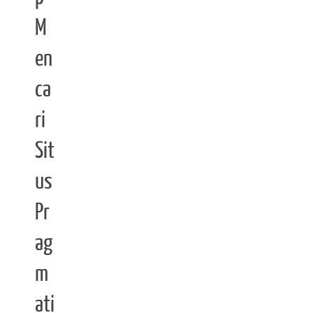
M
en
ca
ri
Sit
us
Pr
ag
m
ati