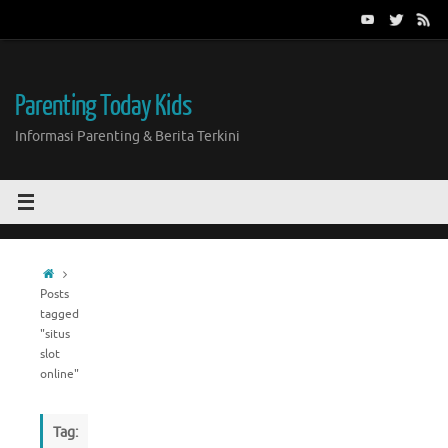
Skip
to
content
Parenting Today Kids
Informasi Parenting & Berita Terkini
Home
Posts
tagged
"situs
slot
online"
Tag: