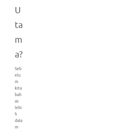
U
ta
m
a?
Seb
elu
m
kita
bah
as
lebi
h
dala
m