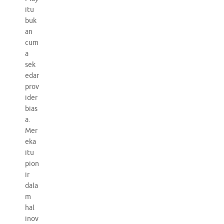
itu
buk
an
cum
a
sek
edar
prov
ider
bias
a.
Mer
eka
itu
pion
ir
dala
m
hal
inov