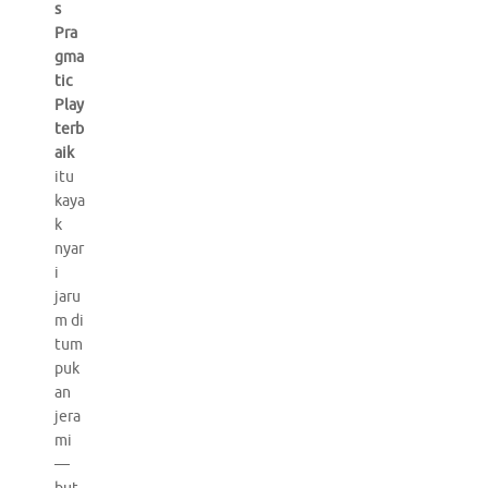
s
Pra
gma
tic
Play
terb
aik
itu
kaya
k
nyar
i
jaru
m di
tum
puk
an
jera
mi
—