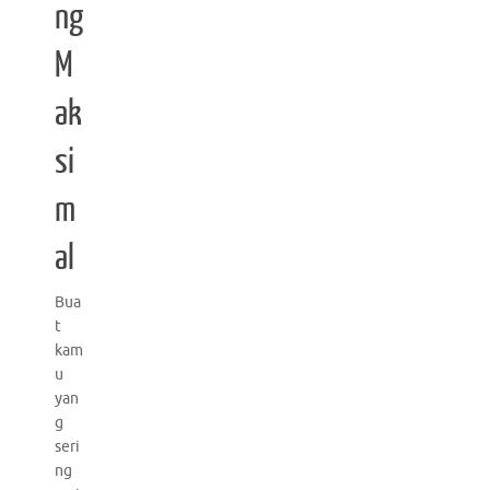
ng
M
ak
si
m
al
Bua
t
kam
u
yan
g
seri
ng