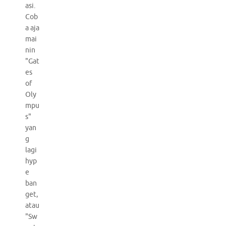
asi.
Cob
a aja
mai
nin
"Gat
es
of
Oly
mpu
s"
yan
g
lagi
hyp
e
ban
get,
atau
"Sw