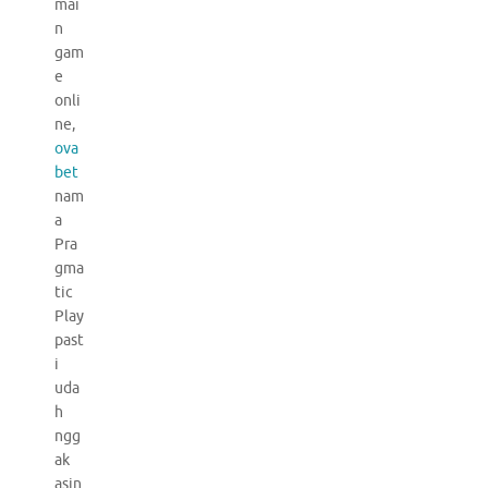
mai
n
gam
e
onli
ne,
ova
bet
nam
a
Pra
gma
tic
Play
past
i
uda
h
ngg
ak
asin