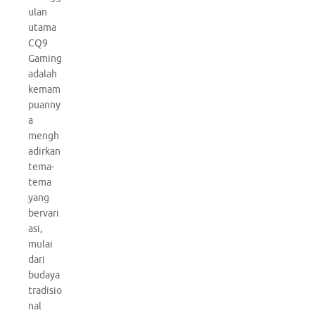
ulan
utama
CQ9
Gaming
adalah
kemam
puanny
a
mengh
adirkan
tema-
tema
yang
bervari
asi,
mulai
dari
budaya
tradisio
nal