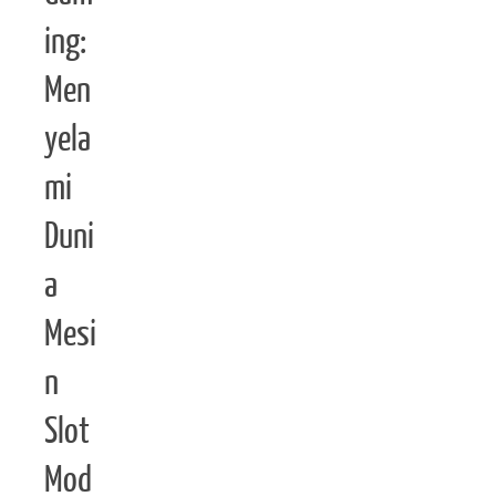
ing:
Men
yela
mi
Duni
a
Mesi
n
Slot
Mod