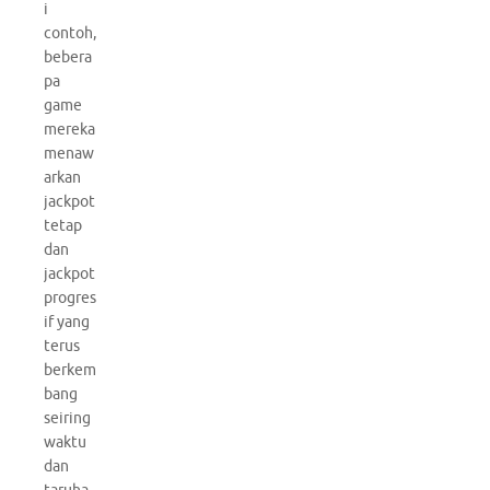
i
contoh,
bebera
pa
game
mereka
menaw
arkan
jackpot
tetap
dan
jackpot
progres
if yang
terus
berkem
bang
seiring
waktu
dan