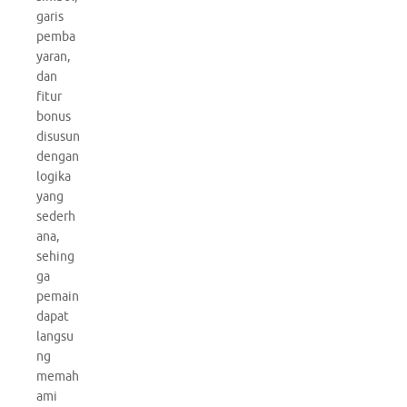
garis
pemba
yaran,
dan
fitur
bonus
disusun
dengan
logika
yang
sederh
ana,
sehing
ga
pemain
dapat
langsu
ng
memah
ami