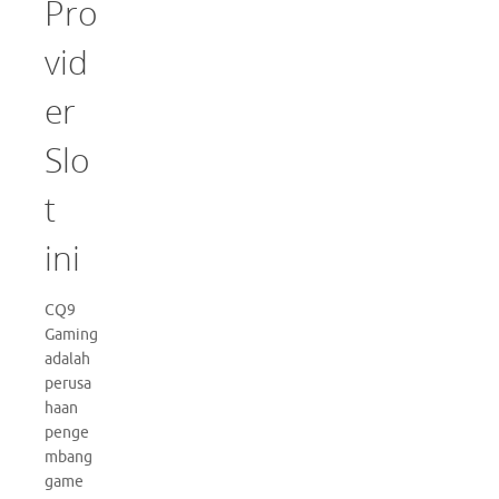
Pro
vid
er
Slo
t
ini
CQ9
Gaming
adalah
perusa
haan
penge
mbang
game