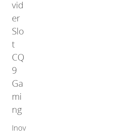
vid
er
Slo
t
CQ
9
Ga
mi
ng
Inov