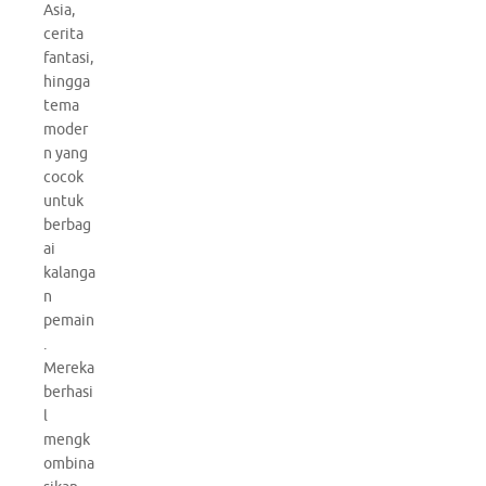
Asia,
cerita
fantasi,
hingga
tema
moder
n yang
cocok
untuk
berbag
ai
kalanga
n
pemain
.
Mereka
berhasi
l
mengk
ombina