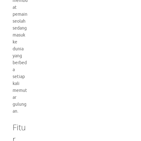
membu
at
pemain
seolah
sedang
masuk
ke
dunia
yang
berbed
a
setiap
kali
memut
ar
gulung
an.
Fitu
r