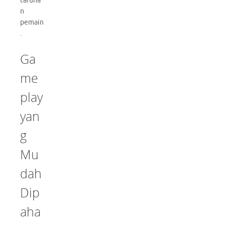
taruha
n
pemain
.
Ga
me
play
yan
g
Mu
dah
Dip
aha