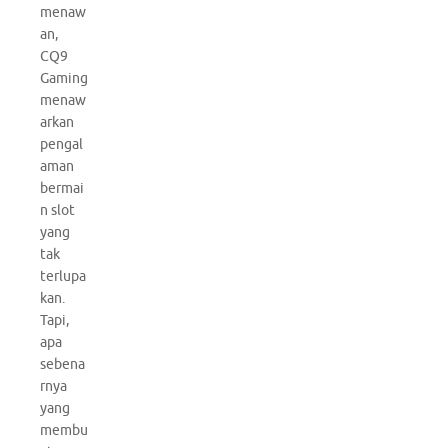
menaw
an,
CQ9
Gaming
menaw
arkan
pengal
aman
bermai
n slot
yang
tak
terlupa
kan.
Tapi,
apa
sebena
rnya
yang
membu