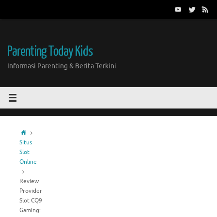
Skip
to
content
Parenting Today Kids
Informasi Parenting & Berita Terkini
Home
Situs
Slot
Online
Review
Provider
Slot CQ9
Gaming: