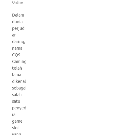
Online
Dalam
dunia
perjudi
an
daring,
nama
CQ9
Gaming
telah
lama
dikenal
sebagai
salah
satu
penyed
ia
game
slot
yang