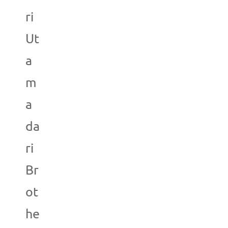
ri
Ut
a
m
a
da
ri
Br
ot
he