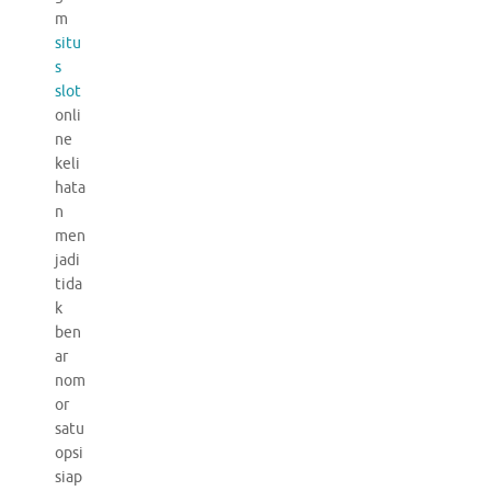
m
situ
s
slot
onli
ne
keli
hata
n
men
jadi
tida
k
ben
ar
nom
or
satu
opsi
siap