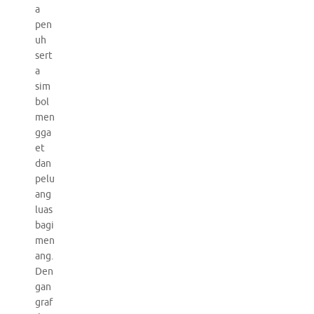
a
pen
uh
sert
a
sim
bol
men
gga
et
dan
pelu
ang
luas
bagi
men
ang.
Den
gan
graf