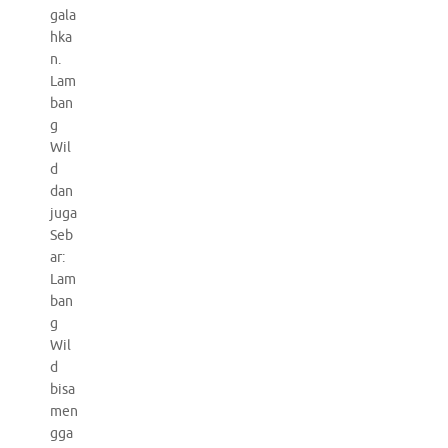
gala
hka
n.
Lam
ban
g
Wil
d
dan
juga
Seb
ar:
Lam
ban
g
Wil
d
bisa
men
gga