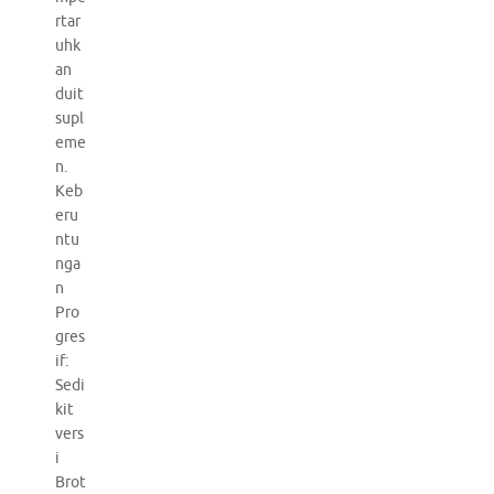
rtar
uhk
an
duit
supl
eme
n.
Keb
eru
ntu
nga
n
Pro
gres
if:
Sedi
kit
vers
i
Brot