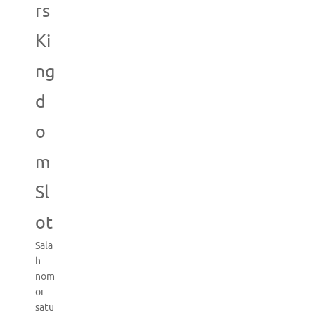
rs
Ki
ng
d
o
m
Sl
ot
Sala
h
nom
or
satu