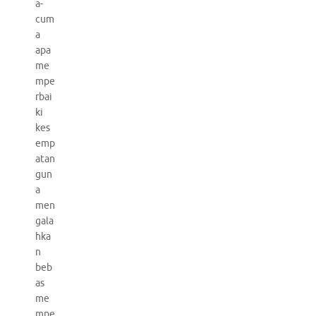
a-
cum
a
apa
me
mpe
rbai
ki
kes
emp
atan
gun
a
men
gala
hka
n
beb
as
me
mpe