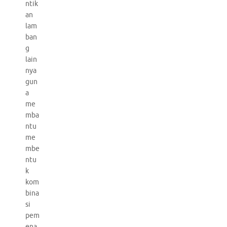
ntik
an
lam
ban
g
lain
nya
gun
a
me
mba
ntu
me
mbe
ntu
k
kom
bina
si
pem
ena