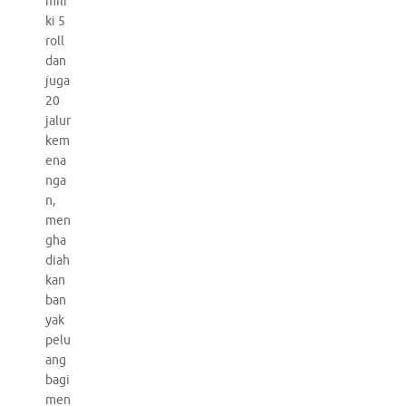
mili
ki 5
roll
dan
juga
20
jalur
kem
ena
nga
n,
men
gha
diah
kan
ban
yak
pelu
ang
bagi
men