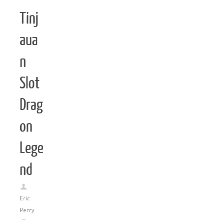
Tinj
aua
n
Slot
Drag
on
Lege
nd
Eric
Perry