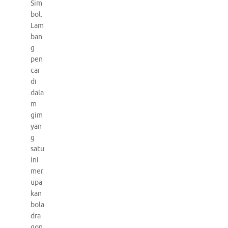
Sim
bol:
Lam
ban
g
pen
car
di
dala
m
gim
yan
g
satu
ini
mer
upa
kan
bola
dra
gon,