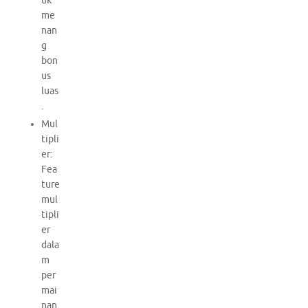
uk
me
nan
g
bon
us
luas
.
Mul
tipli
er:
Fea
ture
mul
tipli
er
dala
m
per
mai
nan