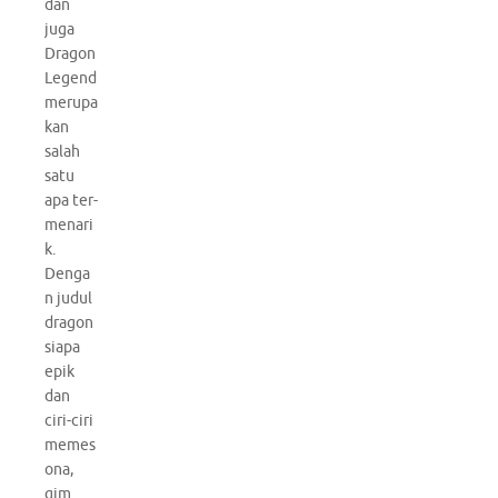
dan
juga
Dragon
Legend
merupa
kan
salah
satu
apa ter-
menari
k.
Denga
n judul
dragon
siapa
epik
dan
ciri-ciri
memes
ona,
gim