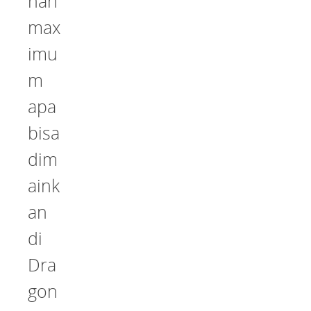
han
max
imu
m
apa
bisa
dim
aink
an
di
Dra
gon