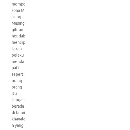
mempe
sona.M
asing-
Masing
giliran
hendak
mencip
takan
pelaku
menda
pati
seperti
orang-
orang
itu
tengah
berada
di bumi
khayala
n yang