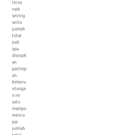
terus
naik
seiring
serta
jumlah
total
judi
apa
disisipk
an
partisip
an.
Keberu
ntunga
n ini
satu
mampu
menca
pai
jumlah