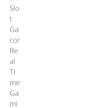
Slo
t
Ga
cor
Re
al
Ti
me
Ga
mi