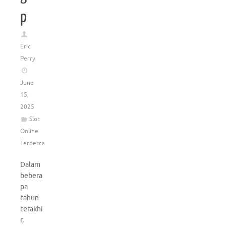
p
Eric
Perry
June
15,
2025
Slot
Online
Terpercaya
Dalam
bebera
pa
tahun
terakhi
r,