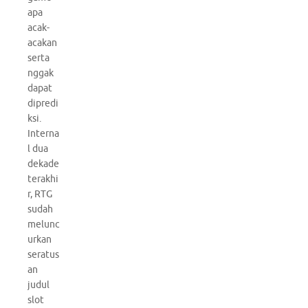
apa
acak-
acakan
serta
nggak
dapat
dipredi
ksi.
Interna
l dua
dekade
terakhi
r, RTG
sudah
melunc
urkan
seratus
an
judul
slot