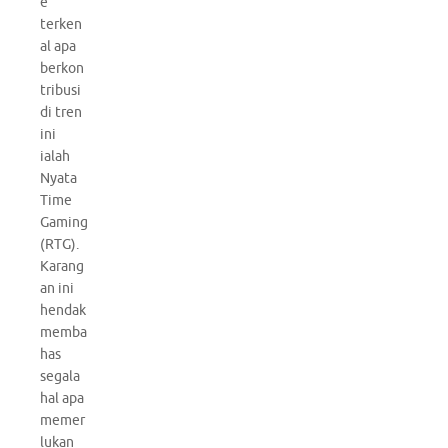
e
terken
al apa
berkon
tribusi
di tren
ini
ialah
Nyata
Time
Gaming
(RTG).
Karang
an ini
hendak
memba
has
segala
hal apa
memer
lukan