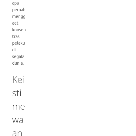
apa
pernah
mengg
aet
konsen
trasi
pelaku
di
segala
dunia.
Kei
sti
me
wa
an