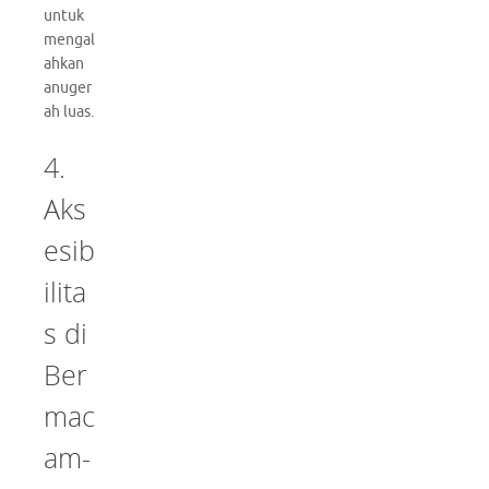
untuk
mengal
ahkan
anuger
ah luas.
4.
Aks
esib
ilita
s di
Ber
mac
am-