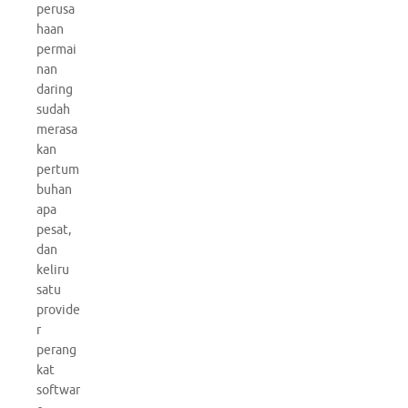
perusa
haan
permai
nan
daring
sudah
merasa
kan
pertum
buhan
apa
pesat,
dan
keliru
satu
provide
r
perang
kat
softwar