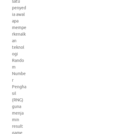
satu
penyed
ia awal
apa
mempe
rkenalk
an
teknol
ogi
Rando
m
Numbe
r
Pengha
sil
(RNG)
guna
menja
min
result
game