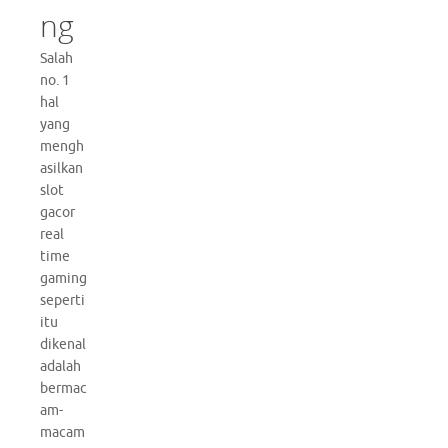
ng
Salah
no. 1
hal
yang
mengh
asilkan
slot
gacor
real
time
gaming
seperti
itu
dikenal
adalah
bermac
am-
macam