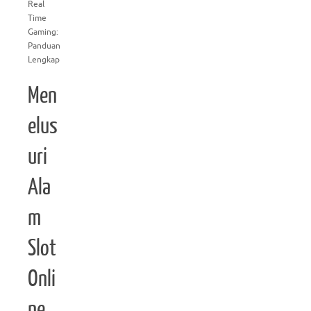
Real
Time
Gaming:
Panduan
Lengkap
Men
elus
uri
Ala
m
Slot
Onli
ne