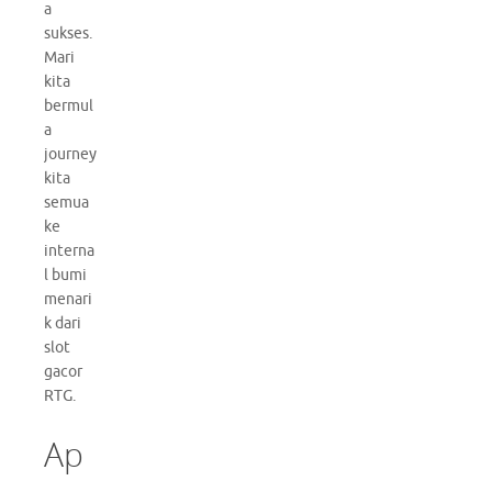
a
sukses.
Mari
kita
bermul
a
journey
kita
semua
ke
interna
l bumi
menari
k dari
slot
gacor
RTG.
Ap