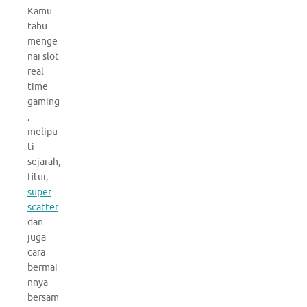
Kamu
tahu
menge
nai slot
real
time
gaming
,
melipu
ti
sejarah,
fitur,
super
scatter
dan
juga
cara
bermai
nnya
bersam