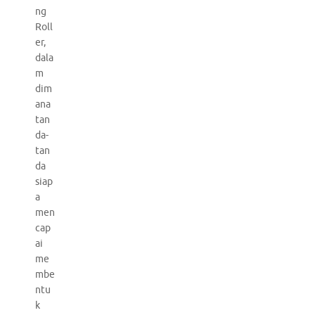
ng
Roll
er,
dala
m
dim
ana
tan
da-
tan
da
siap
a
men
cap
ai
me
mbe
ntu
k