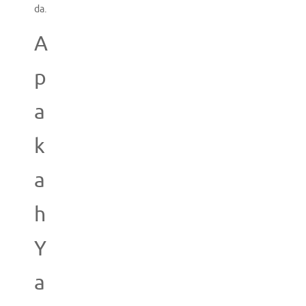
da.
A
p
a
k
a
h
Y
a