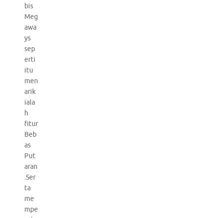
bis
Meg
awa
ys
sep
erti
itu
men
arik
iala
h
fitur
Beb
as
Put
aran
.Ser
ta
me
mpe