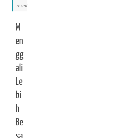
resmi
M
en
gg
ali
Le
bi
h
Be
sa