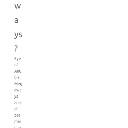
w
a
ys
?
Eye
of
Anu
bis
Meg
awa
ys
adal
ah
per
mai
nan