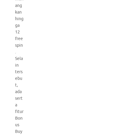
ang
kan
hing
ga
12
free
spin
.
Sela
in
ters
ebu
t,
ada
sert
a
fitur
Bon
us
Buy