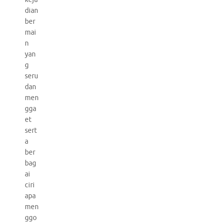
dian
ber
mai
n
yan
g
seru
dan
men
gga
et
sert
a
ber
bag
ai
ciri
apa
men
ggo