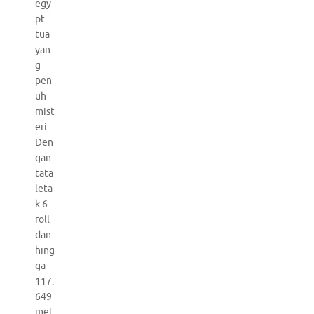
egy
pt
tua
yan
g
pen
uh
mist
eri.
Den
gan
tata
leta
k 6
roll
dan
hing
ga
117.
649
met