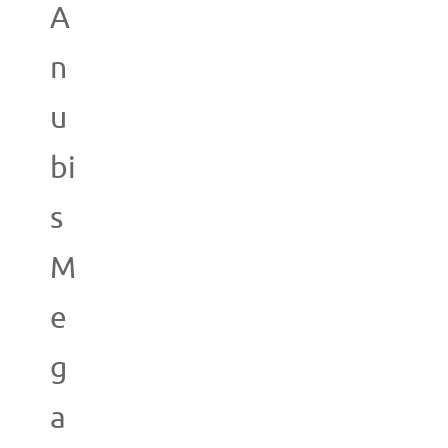
A
n
u
bi
s
M
e
g
a