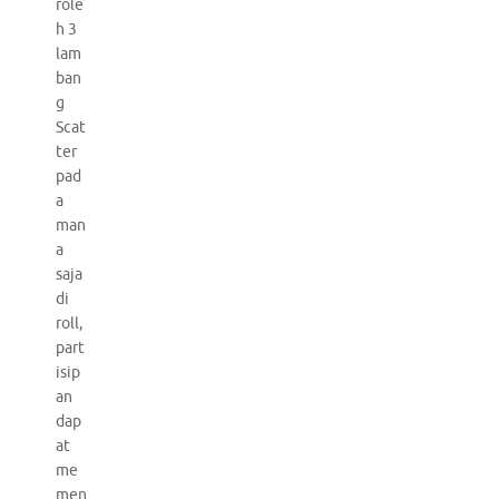
role
h 3
lam
ban
g
Scat
ter
pad
a
man
a
saja
di
roll,
part
isip
an
dap
at
me
men