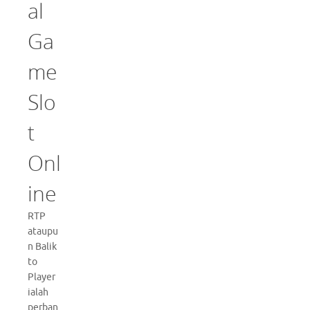
al
Ga
me
Slo
t
Onl
ine
RTP
ataupu
n Balik
to
Player
ialah
perban