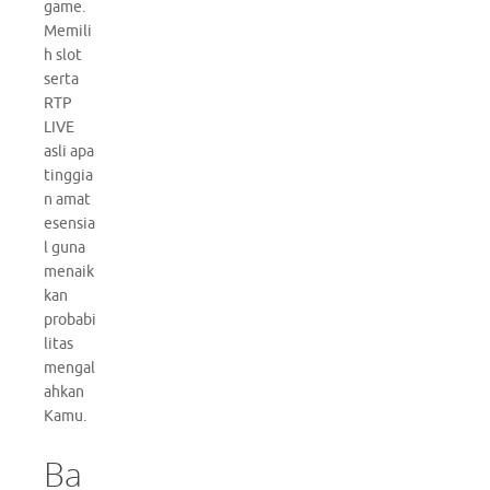
game.
Memili
h slot
serta
RTP
LIVE
asli apa
tinggia
n amat
esensia
l guna
menaik
kan
probabi
litas
mengal
ahkan
Kamu.
Ba