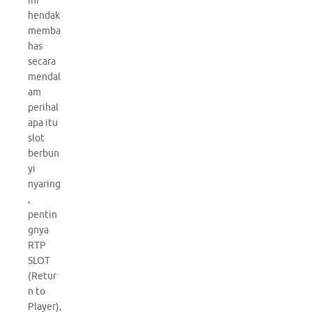
ini
hendak
memba
has
secara
mendal
am
perihal
apa itu
slot
berbun
yi
nyaring
,
pentin
gnya
RTP
SLOT
(Retur
n to
Player),