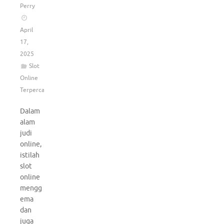
Perry
April
17,
2025
Slot
Online
Terpercaya
Dalam
alam
judi
online,
istilah
slot
online
mengg
ema
dan
juga