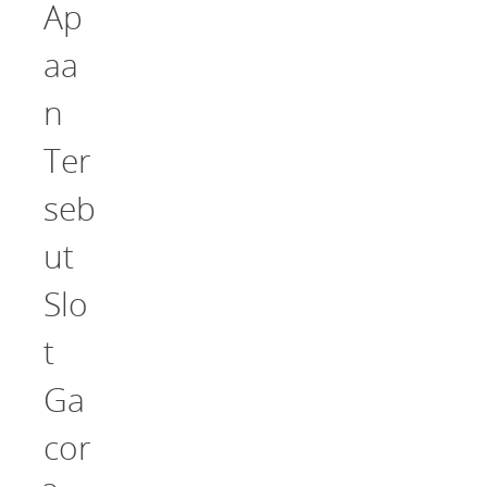
Ap
aa
n
Ter
seb
ut
Slo
t
Ga
cor