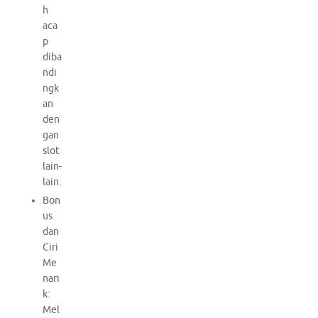
h
aca
p
diba
ndi
ngk
an
den
gan
slot
lain-
lain.
Bon
us
dan
Ciri
Me
nari
k:
Mel