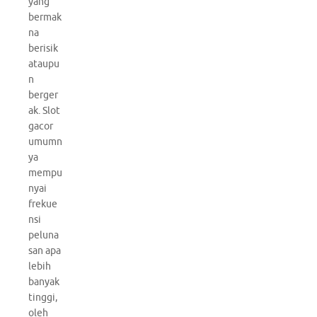
yang
bermak
na
berisik
ataupu
n
berger
ak. Slot
gacor
umumn
ya
mempu
nyai
frekue
nsi
peluna
san apa
lebih
banyak
tinggi,
oleh