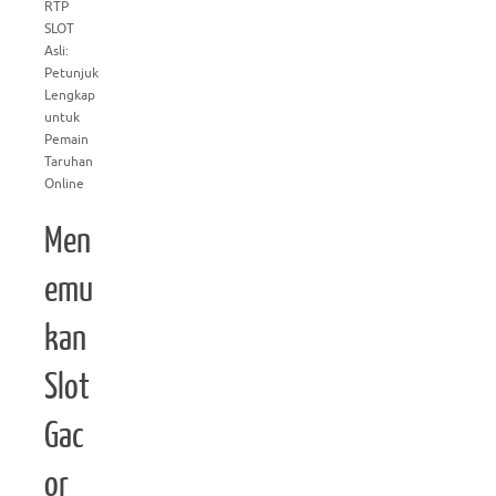
RTP
SLOT
Asli:
Petunjuk
Lengkap
untuk
Pemain
Taruhan
Online
Men
emu
kan
Slot
Gac
or