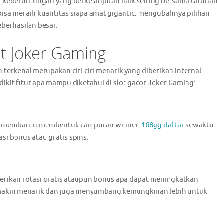
an keberuntungan yang berkelanjutan naik seiring bersama taruha
bisa meraih kuantitas siapa amat gigantic, mengubahnya pilihan
berhasilan besar.
ot Joker Gaming
terkenal merupakan ciri-ciri menarik yang diberikan internal
dikit fitur apa mampu diketahui di slot gacor Joker Gaming:
uk membantu membentuk campuran winner,
168gg daftar
sewaktu
si bonus atau gratis spins.
erikan rotasi gratis ataupun bonus apa dapat meningkatkan
semakin menarik dan juga menyumbang kemungkinan lebih untuk