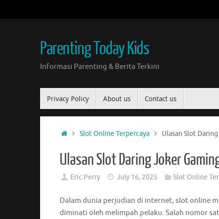
Skip
to
content
Parenting Today Kids
Informasi Parenting & Berita Terkini
Skip
Privacy Policy
About us
Contact us
to
content
Home
Slot Online Terpercaya
Ulasan Slot Darin
Ulasan Slot Daring Joker Gamin
Eric Perry
July 16, 2025
Slot Online Te
Dalam dunia perjudian di internet, slot online
diminati oleh melimpah pelaku. Salah nomor satu