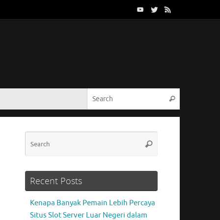
Search for:
Search
Search
Search
for:
Recent Posts
Kenapa Banyak Pemain Lebih Percaya
Situs Slot Server Luar Negeri dalam