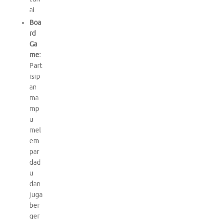
ai.
Boa
rd
Ga
me:
Part
isip
an
ma
mp
u
mel
em
par
dad
u
dan
juga
ber
ger