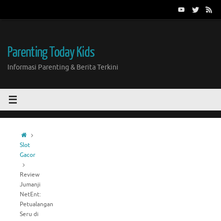
Skip
to
content
Parenting Today Kids
Informasi Parenting & Berita Terkini
Home
Slot
Gacor
Review
Jumanji
NetEnt:
Petualangan
Seru di