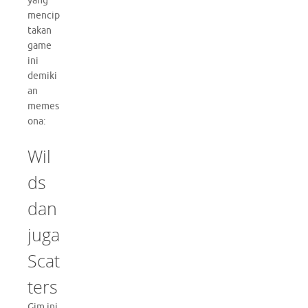
yang
mencip
takan
game
ini
demiki
an
memes
ona:
Wil
ds
dan
juga
Scat
ters
Gim ini