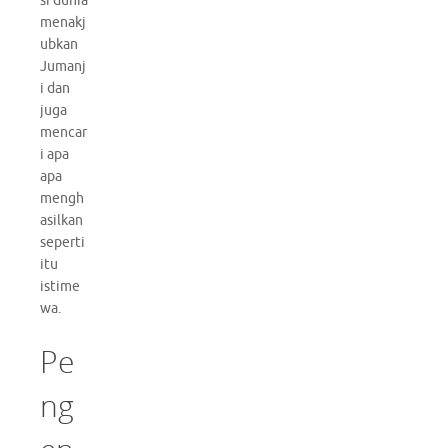
si dunia
menakj
ubkan
Jumanj
i dan
juga
mencar
i apa
apa
mengh
asilkan
seperti
itu
istime
wa.
Pe
ng