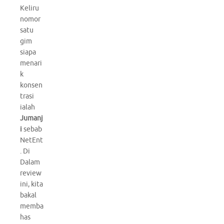
Keliru
nomor
satu
gim
siapa
menari
k
konsen
trasi
ialah
Jumanj
i
sebab
NetEnt
. Di
Dalam
review
ini, kita
bakal
memba
has