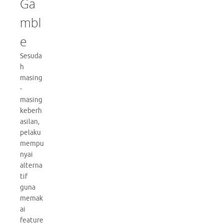
Ga
mbl
e
Sesuda
h
masing
-
masing
keberh
asilan,
pelaku
mempu
nyai
alterna
tif
guna
memak
ai
feature