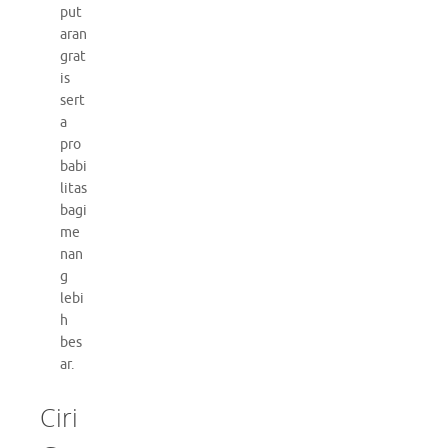
put
aran
grat
is
sert
a
pro
babi
litas
bagi
me
nan
g
lebi
h
bes
ar.
Ciri