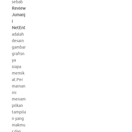
sebab
Review
Jumanj
i
NetEnt
adalah
desain
gambar
grafisn
ya
siapa
memik
at.Per
mainan
ini
menam
pilkan
tampila
n yang
makmu
r dan