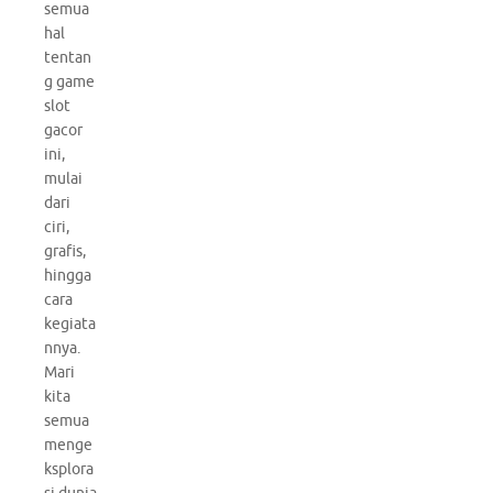
semua
hal
tentan
g game
slot
gacor
ini,
mulai
dari
ciri,
grafis,
hingga
cara
kegiata
nnya.
Mari
kita
semua
menge
ksplora