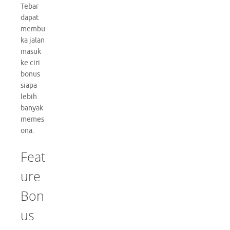
Tebar
dapat
membu
ka jalan
masuk
ke ciri
bonus
siapa
lebih
banyak
memes
ona.
Feat
ure
Bon
us