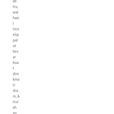
ab
itu,
wal
hasi
l
ters
elip
pat
ut
bes
ar
bua
t
dini
kma
ti
disi
ni, &
itul
ah
yg