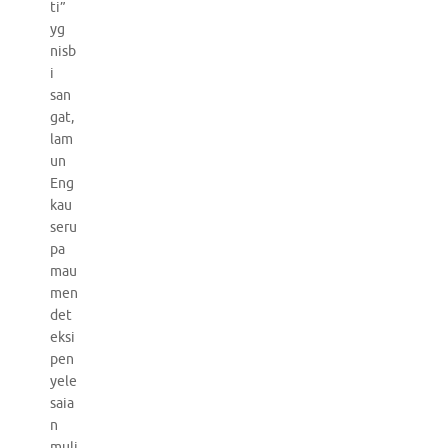
ti”
yg
nisb
i
san
gat,
lam
un
Eng
kau
seru
pa
mau
men
det
eksi
pen
yele
saia
n
muli