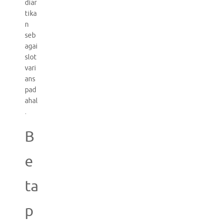
diar
tika
n
seb
agai
slot
vari
ans
pad
ahal
.
B
e
ta
p