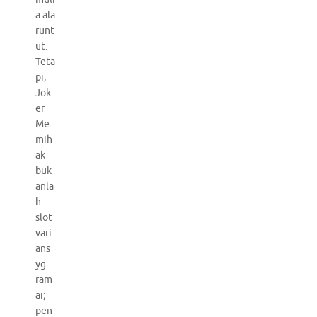
a ala
runt
ut.
Teta
pi,
Jok
er
Me
mih
ak
buk
anla
h
slot
vari
ans
yg
ram
ai;
pen