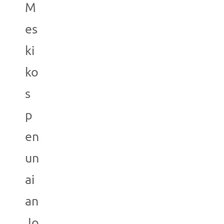
M
es
ki
ko
s
p
en
un
ai
an
Jo