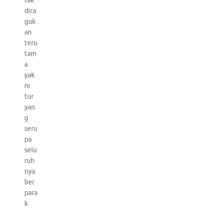
tak
dira
guk
an
teru
tam
a
yak
ni
tur
yan
g
seru
pa
selu
ruh
nya
ber
para
k.