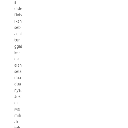
a
dide
finis
ikan
seb
agai
tun
ggal
kes
esu
aian
sela
dua-
dua
nya.
Jok
er
Me
mih
ak