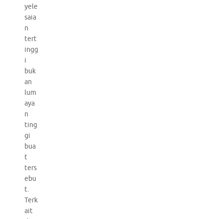
yele
saia
n
tert
ingg
i
buk
an
lum
aya
n
ting
gi
bua
t
ters
ebu
t.
Terk
ait