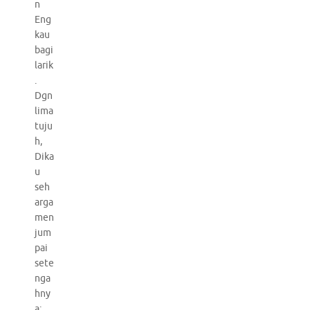
n
Eng
kau
bagi
larik
.
Dgn
lima
tuju
h,
Dika
u
seh
arga
men
jum
pai
sete
nga
hny
a: