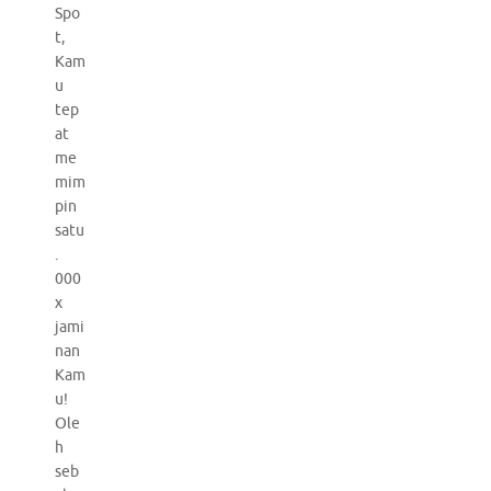
Spo
t,
Kam
u
tep
at
me
mim
pin
satu
.
000
x
jami
nan
Kam
u!
Ole
h
seb