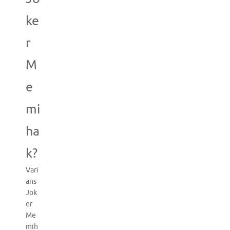
ke
r
M
e
mi
ha
k?
Vari
ans
Jok
er
Me
mih