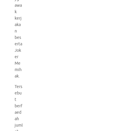
awa
k
kerj
aka
n
bes
erta
Jok
er
Me
mih
ak.
Ters
ebu
t
berf
aed
ah
juml