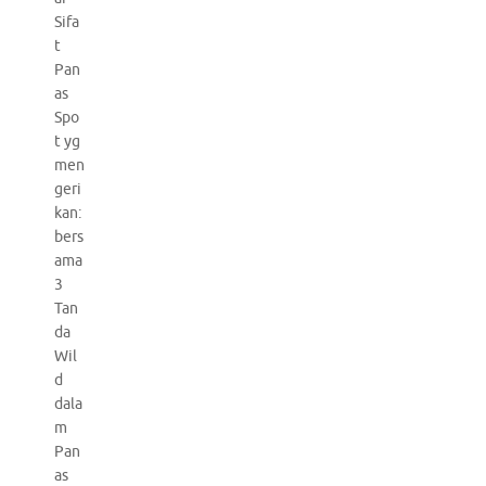
Sifa
t
Pan
as
Spo
t yg
men
geri
kan:
bers
ama
3
Tan
da
Wil
d
dala
m
Pan
as