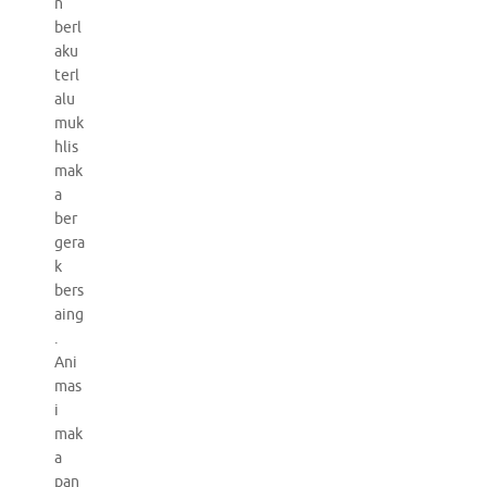
n
berl
aku
terl
alu
muk
hlis
mak
a
ber
gera
k
bers
aing
.
Ani
mas
i
mak
a
pan