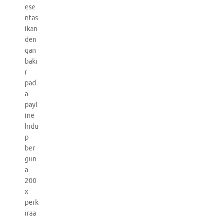
ese
ntas
ikan
den
gan
baki
r
pad
a
payl
ine
hidu
p
ber
gun
a
200
x
perk
iraa