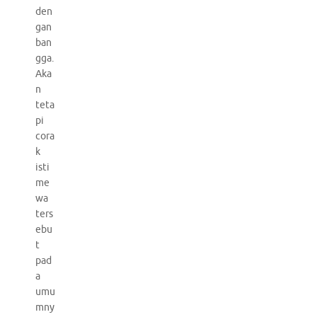
den
gan
ban
gga.
Aka
n
teta
pi
cora
k
isti
me
wa
ters
ebu
t
pad
a
umu
mny