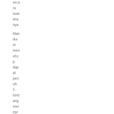
seca
ra
suas
ana
nya.
Man
ika
m
men
utu
p
dap
at
pen
uh:
5
tent
ang
mer
epr