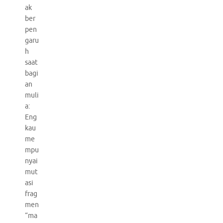
ak
ber
pen
garu
h
saat
bagi
an
muli
a:
Eng
kau
me
mpu
nyai
mut
asi
frag
men
“ma