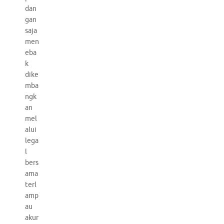
dan
gan
saja
men
eba
k
dike
mba
ngk
an
mel
alui
lega
l
bers
ama
terl
amp
au
akur