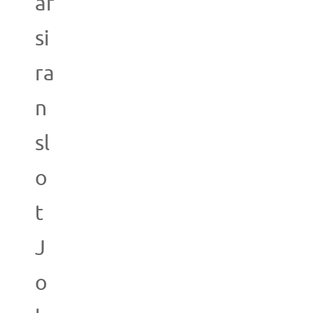
af
si
ra
n
sl
o
t
J
o