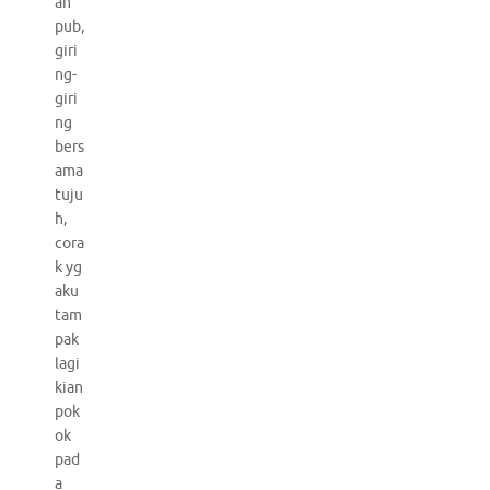
ah
pub,
giri
ng-
giri
ng
bers
ama
tuju
h,
cora
k yg
aku
tam
pak
lagi
kian
pok
ok
pad
a