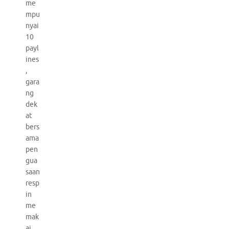
me
mpu
nyai
10
payl
ines
,
gara
ng
dek
at
bers
ama
pen
gua
saan
resp
in
me
mak
ai