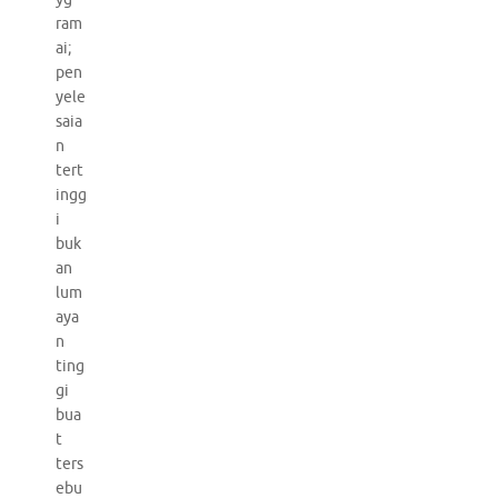
ram
ai;
pen
yele
saia
n
tert
ingg
i
buk
an
lum
aya
n
ting
gi
bua
t
ters
ebu