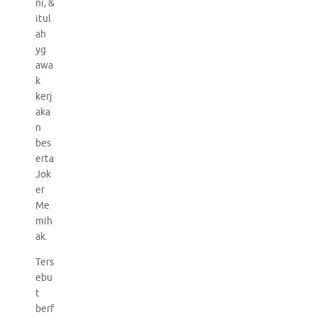
ni, &
itul
ah
yg
awa
k
kerj
aka
n
bes
erta
Jok
er
Me
mih
ak.
Ters
ebu
t
berf