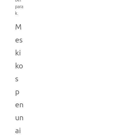
ber
para
k.
M
es
ki
ko
s
p
en
un
ai