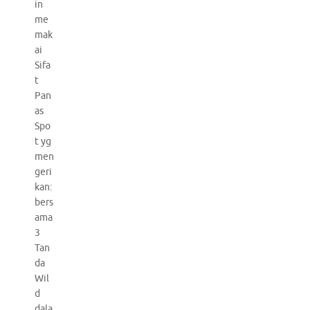
in
me
mak
ai
Sifa
t
Pan
as
Spo
t yg
men
geri
kan:
bers
ama
3
Tan
da
Wil
d
dala