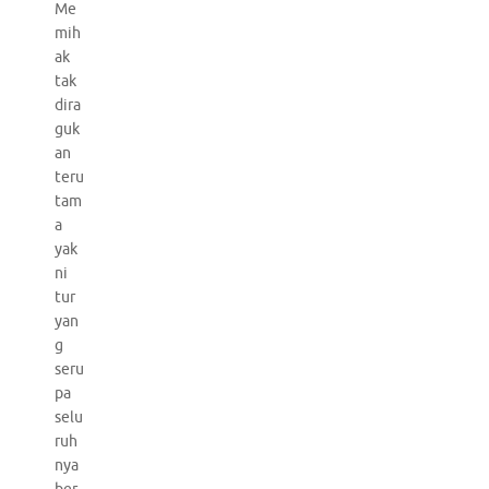
Me
mih
ak
tak
dira
guk
an
teru
tam
a
yak
ni
tur
yan
g
seru
pa
selu
ruh
nya