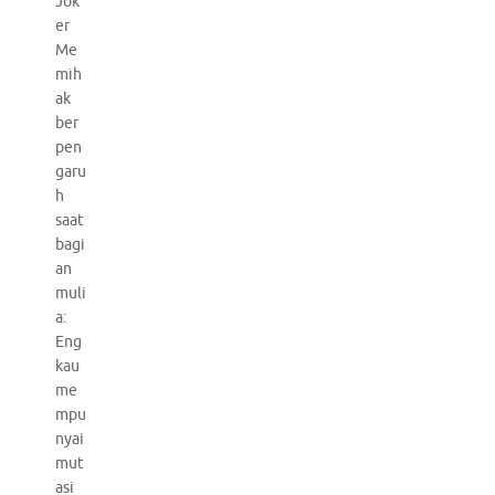
Jok
er
Me
mih
ak
ber
pen
garu
h
saat
bagi
an
muli
a:
Eng
kau
me
mpu
nyai
mut
asi