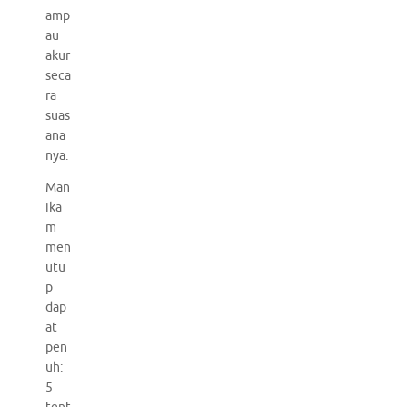
amp
au
akur
seca
ra
suas
ana
nya.
Man
ika
m
men
utu
p
dap
at
pen
uh:
5