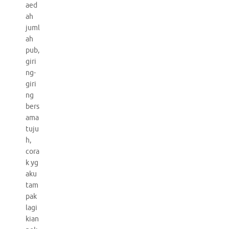
aed
ah
juml
ah
pub,
giri
ng-
giri
ng
bers
ama
tuju
h,
cora
k yg
aku
tam
pak
lagi
kian