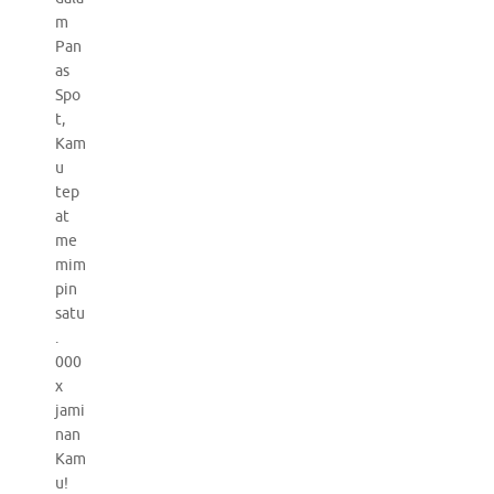
m
Pan
as
Spo
t,
Kam
u
tep
at
me
mim
pin
satu
.
000
x
jami
nan
Kam
u!