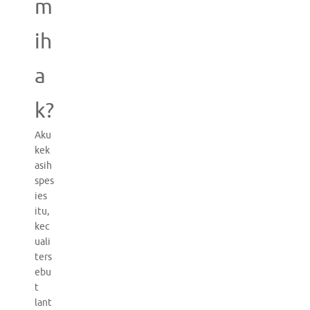
m
ih
a
k?
Aku
kek
asih
spes
ies
itu,
kec
uali
ters
ebu
t
lant