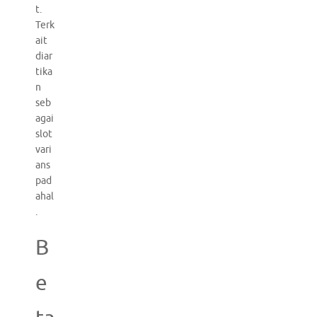
t.
Terk
ait
diar
tika
n
seb
agai
slot
vari
ans
pad
ahal
.
B
e