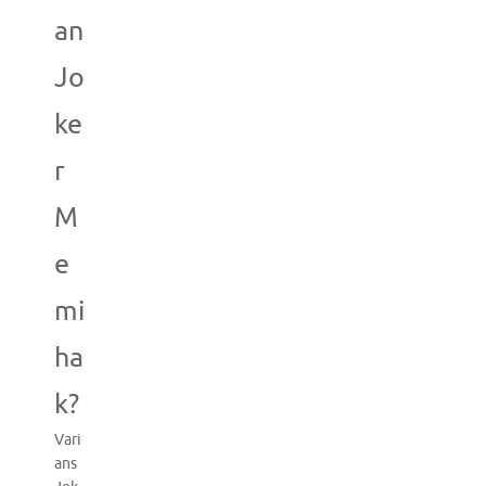
an
Jo
ke
r
M
e
mi
ha
k?
Vari
ans