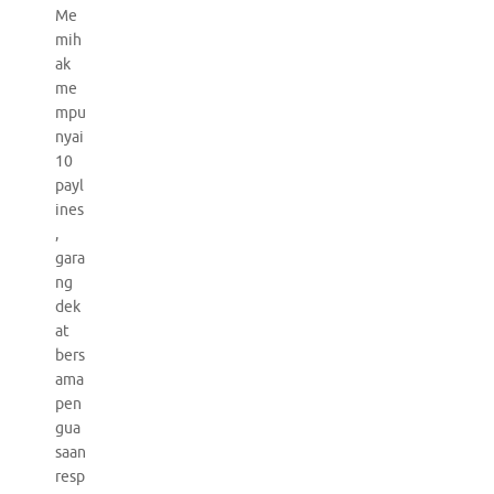
Me
mih
ak
me
mpu
nyai
10
payl
ines
,
gara
ng
dek
at
bers
ama
pen
gua
saan
resp