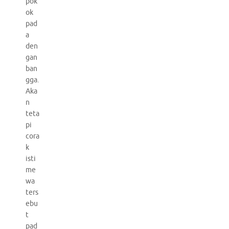
pok
ok
pad
a
den
gan
ban
gga.
Aka
n
teta
pi
cora
k
isti
me
wa
ters
ebu
t
pad