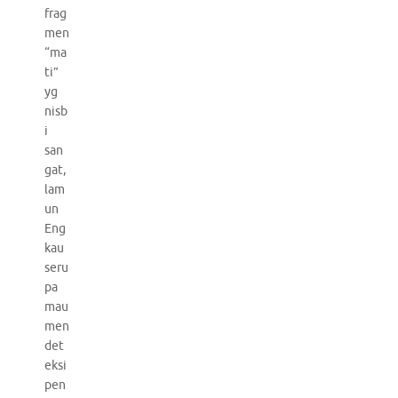
frag
men
“ma
ti”
yg
nisb
i
san
gat,
lam
un
Eng
kau
seru
pa
mau
men
det
eksi
pen