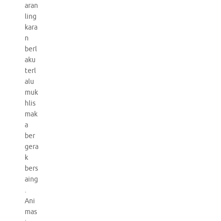
aran
ling
kara
n
berl
aku
terl
alu
muk
hlis
mak
a
ber
gera
k
bers
aing
.
Ani
mas