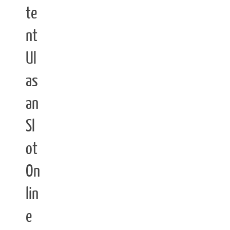
te
nt
Ul
as
an
Sl
ot
On
lin
e