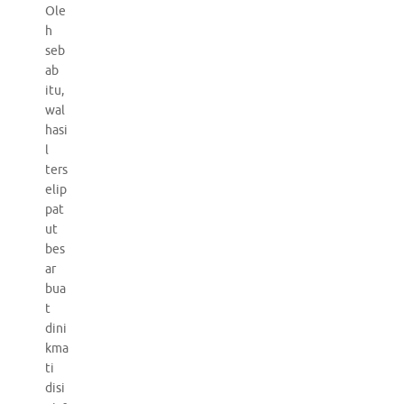
Ole
h
seb
ab
itu,
wal
hasi
l
ters
elip
pat
ut
bes
ar
bua
t
dini
kma
ti
disi