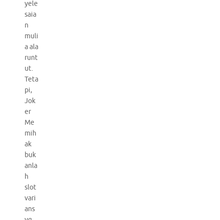
yele
saia
n
muli
a ala
runt
ut.
Teta
pi,
Jok
er
Me
mih
ak
buk
anla
h
slot
vari
ans
yg