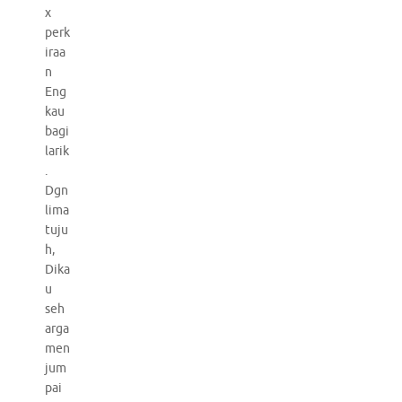
x
perk
iraa
n
Eng
kau
bagi
larik
.
Dgn
lima
tuju
h,
Dika
u
seh
arga
men
jum
pai