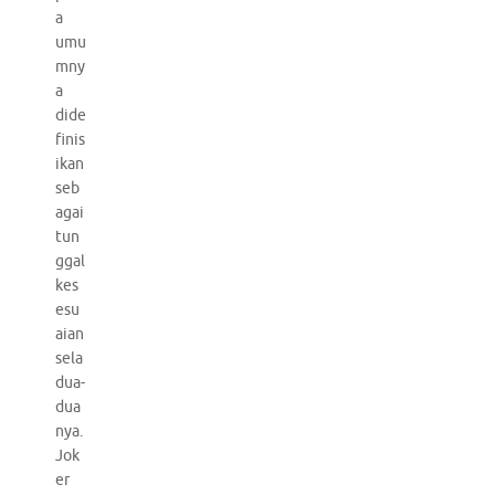
a
umu
mny
a
dide
finis
ikan
seb
agai
tun
ggal
kes
esu
aian
sela
dua-
dua
nya.
Jok
er