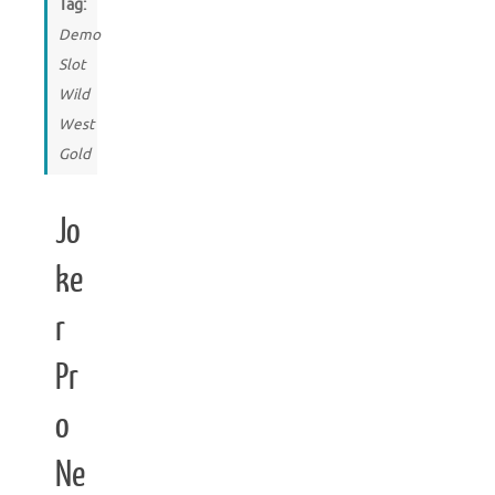
Tag:
Demo
Slot
Wild
West
Gold
Jo
ke
r
Pr
o
Ne