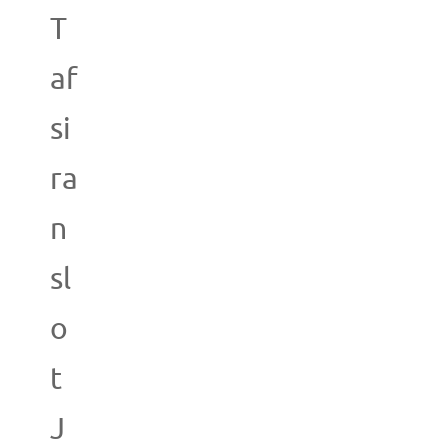
T
af
si
ra
n
sl
o
t
J