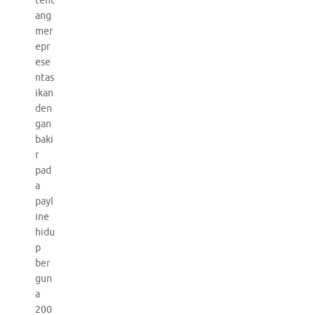
tent
ang
mer
epr
ese
ntas
ikan
den
gan
baki
r
pad
a
payl
ine
hidu
p
ber
gun
a
200