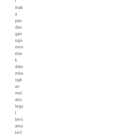
i
mak
a
pan
dan
gan
saja
men
eba
k
dike
mba
ngk
an
mel
alui
lega
l
bers
ama
terl