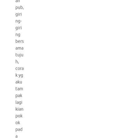
ah
pub,
giri
ng-
giri
ng
bers
ama
tuju
h,
cora
k yg
aku
tam
pak
lagi
kian
pok
ok
pad
a