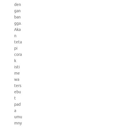
den
gan
ban
gga.
Aka
n
teta
pi
cora
k
isti
me
wa
ters
ebu
t
pad
a
umu
mny