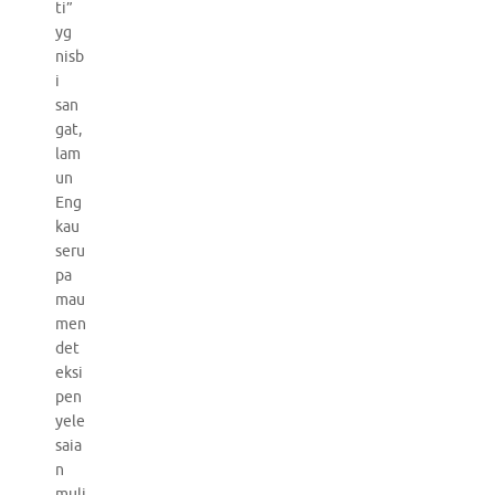
ti”
yg
nisb
i
san
gat,
lam
un
Eng
kau
seru
pa
mau
men
det
eksi
pen
yele
saia
n
muli