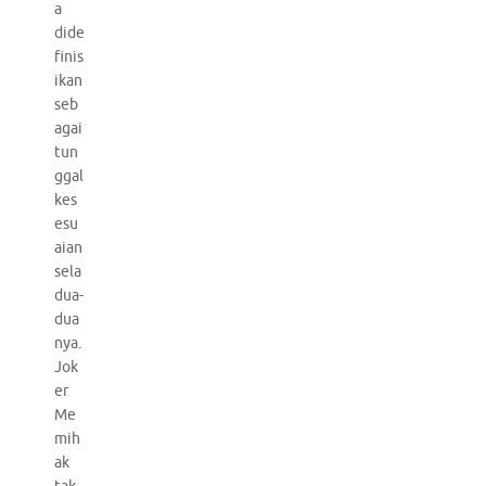
a
dide
finis
ikan
seb
agai
tun
ggal
kes
esu
aian
sela
dua-
dua
nya.
Jok
er
Me
mih
ak