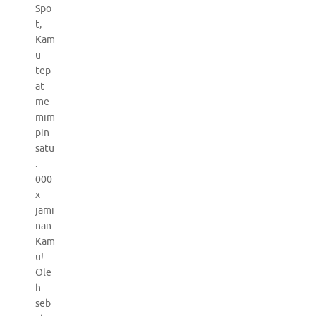
Spo
t,
Kam
u
tep
at
me
mim
pin
satu
.
000
x
jami
nan
Kam
u!
Ole
h
seb