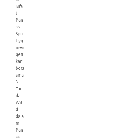
Sifa
t
Pan
as
Spo
t yg
men
geri
kan:
bers
ama
3
Tan
da
Wil
d
dala
m
Pan
as