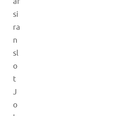
af
si
ra
n
sl
o
t
J
o