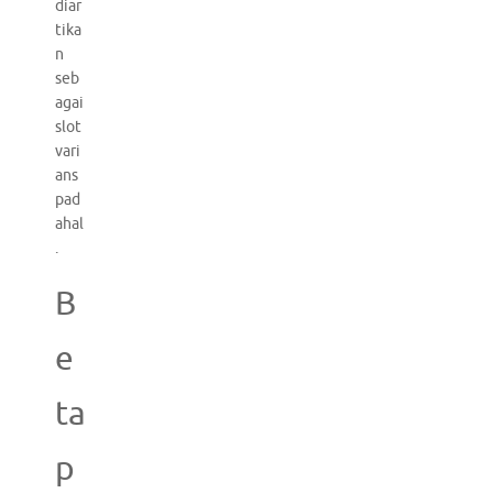
diar
tika
n
seb
agai
slot
vari
ans
pad
ahal
.
B
e
ta
p