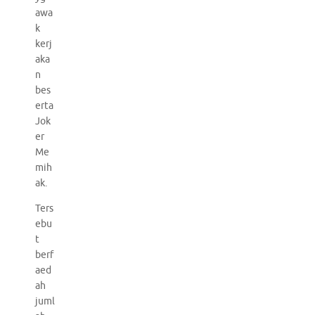
awa
k
kerj
aka
n
bes
erta
Jok
er
Me
mih
ak.
Ters
ebu
t
berf
aed
ah
juml