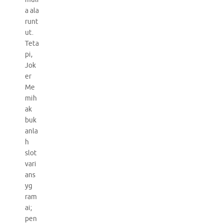
a ala
runt
ut.
Teta
pi,
Jok
er
Me
mih
ak
buk
anla
h
slot
vari
ans
yg
ram
ai;
pen