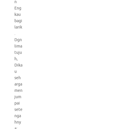
n
Eng
kau
bagi
larik
.
Dgn
lima
tuju
h,
Dika
u
seh
arga
men
jum
pai
sete
nga
hny
a: