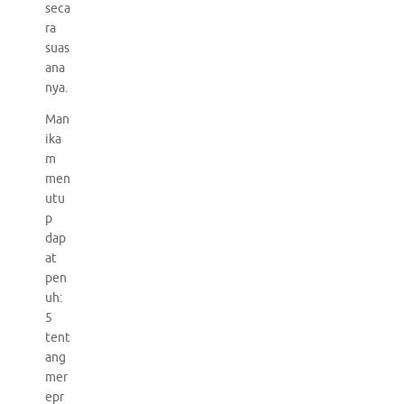
seca
ra
suas
ana
nya.
Man
ika
m
men
utu
p
dap
at
pen
uh:
5
tent
ang
mer
epr