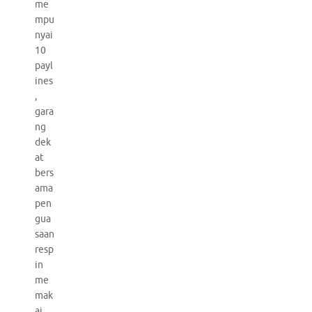
me
mpu
nyai
10
payl
ines
,
gara
ng
dek
at
bers
ama
pen
gua
saan
resp
in
me
mak
ai