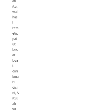
ab
itu,
wal
hasi
l
ters
elip
pat
ut
bes
ar
bua
t
dini
kma
ti
disi
ni, &
itul
ah
yg