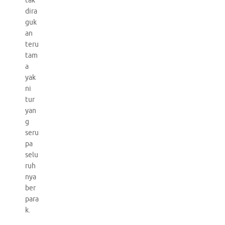
tak
dira
guk
an
teru
tam
a
yak
ni
tur
yan
g
seru
pa
selu
ruh
nya
ber
para
k.