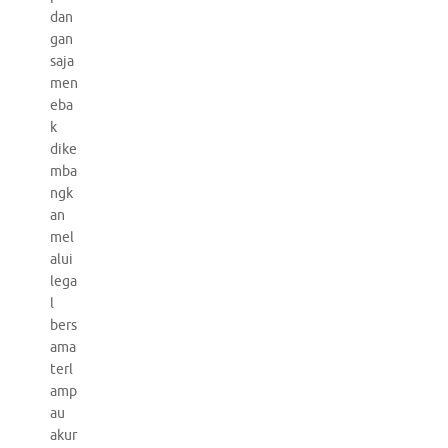
dan
gan
saja
men
eba
k
dike
mba
ngk
an
mel
alui
lega
l
bers
ama
terl
amp
au
akur