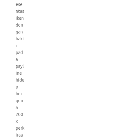
ese
ntas
ikan
den
gan
baki
r
pad
a
payl
ine
hidu
p
ber
gun
a
200
x
perk
iraa