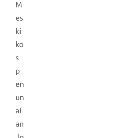
M
es
ki
ko
s
p
en
un
ai
an
Jo