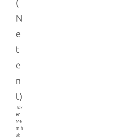
(
N
e
t
e
n
t)
Jok
er
Me
mih
ak