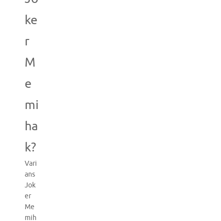
ke
r
M
e
mi
ha
k?
Vari
ans
Jok
er
Me
mih