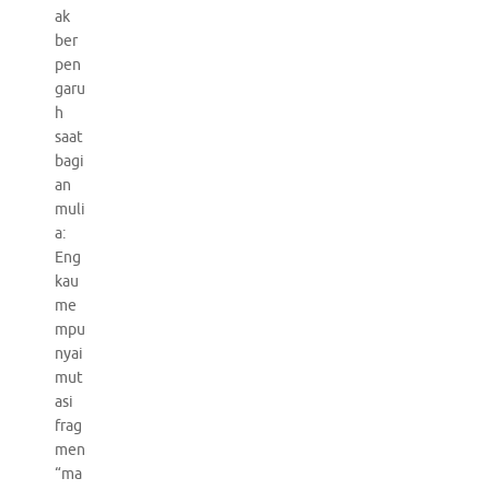
ak
ber
pen
garu
h
saat
bagi
an
muli
a:
Eng
kau
me
mpu
nyai
mut
asi
frag
men
“ma