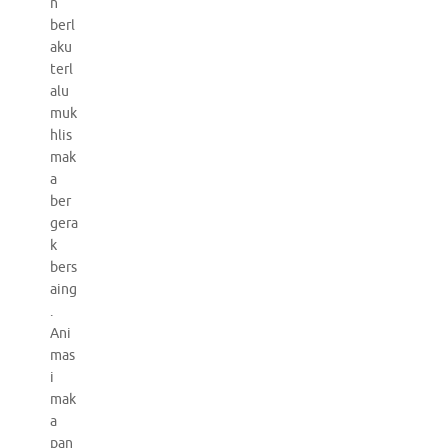
n
berl
aku
terl
alu
muk
hlis
mak
a
ber
gera
k
bers
aing
.
Ani
mas
i
mak
a
pan