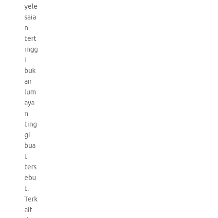
yele
saia
n
tert
ingg
i
buk
an
lum
aya
n
ting
gi
bua
t
ters
ebu
t.
Terk
ait