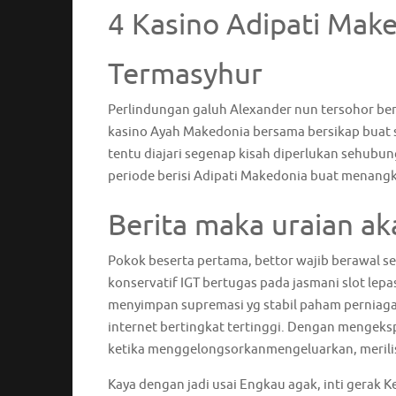
4 Kasino Adipati Mak
Termasyhur
Perlindungan galuh Alexander nun tersohor b
kasino Ayah Makedonia bersama bersikap buat s
tentu diajari segenap kisah diperlukan sehubu
periode berisi Adipati Makedonia buat menangk
Berita maka uraian ak
Pokok beserta pertama, bettor wajib berawal
konservatif IGT bertugas pada jasmani slot lep
menyimpan supremasi yg stabil paham perniagaa
internet bertingkat tertinggi. Dengan mengek
ketika menggelongsorkanmengeluarkan, merilis
Kaya dengan jadi usai Engkau agak, inti gerak