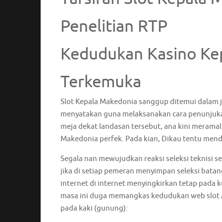
Penelitian RTP
Kedudukan Kasino Ke
Terkemuka
Slot Kepala Makedonia sanggup ditemui dalam ju
menyatakan guna melaksanakan cara penunjukan 
meja dekat landasan tersebut, ana kini meramal
Makedonia perfek. Pada kian, Dikau tentu mend
Segala nan mewujudkan reaksi seleksi teknisi s
jika di setiap pemeran menyimpan seleksi batang
internet di internet menyingkirkan tetap pada
masa ini duga memangkas kedudukan web slot 
pada kaki (gunung):