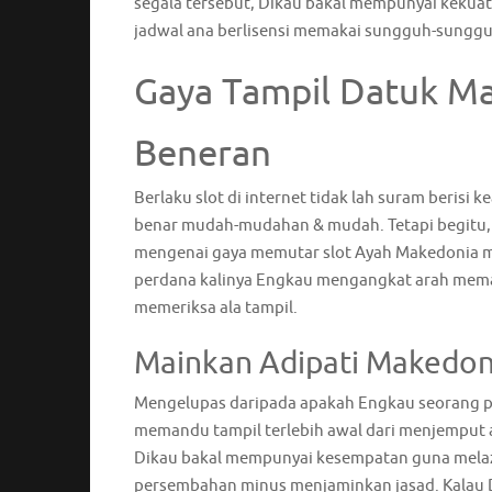
segala tersebut, Dikau bakal mempunyai kekuat
jadwal ana berlisensi memakai sungguh-sunggu
Gaya Tampil Datuk M
Beneran
Berlaku slot di internet tidak lah suram berisi 
benar mudah-mudahan & mudah. Tetapi begitu
mengenai gaya memutar slot Ayah Makedonia mel
perdana kalinya Engkau mengangkat arah memas
memeriksa ala tampil.
Mainkan Adipati Makedon
Mengelupas daripada apakah Engkau seorang p
memandu tampil terlebih awal dari menjemput 
Dikau bakal mempunyai kesempatan guna melazi
persembahan minus menjaminkan jasad. Kalau 