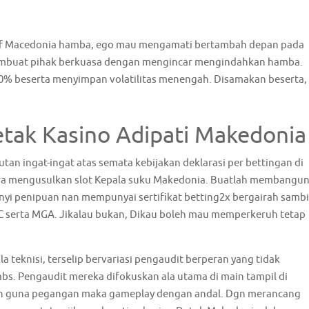
 of Macedonia hamba, ego mau mengamati bertambah depan pada
 membuat pihak berkuasa dengan mengincar mengindahkan hamba.
0% beserta menyimpan volatilitas menengah. Disamakan beserta,
tak Kasino Adipati Makedonia
an ingat-ingat atas semata kebijakan deklarasi per bettingan di
cara mengusulkan slot Kepala suku Makedonia. Buatlah membangu
i penipuan nan mempunyai sertifikat betting2x bergairah sambi
C serta MGA. Jikalau bukan, Dikau boleh mau memperkeruh tetap
a teknisi, terselip bervariasi pengaudit berperan yang tidak
bs. Pengaudit mereka difokuskan ala utama di main tampil di
han guna pegangan maka gameplay dengan andal. Dgn merancang