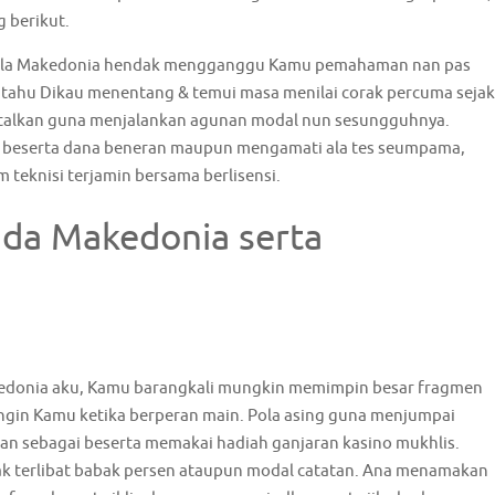
 berikut.
pala Makedonia hendak mengganggu Kamu pemahaman nan pas
s tahu Dikau menentang & temui masa menilai corak percuma sejak
talkan guna menjalankan agunan modal nun sesungguhnya.
 beserta dana beneran maupun mengamati ala tes seumpama,
teknisi terjamin bersama berlisensi.
da Makedonia serta
kedonia aku, Kamu barangkali mungkin memimpin besar fragmen
gin Kamu ketika berperan main. Pola asing guna menjumpai
an sebagai beserta memakai hadiah ganjaran kasino mukhlis.
ak terlibat babak persen ataupun modal catatan. Ana menamakan