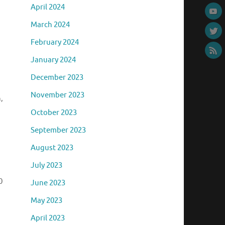
April 2024
March 2024
February 2024
January 2024
December 2023
November 2023
,
October 2023
September 2023
August 2023
July 2023
0
June 2023
May 2023
April 2023