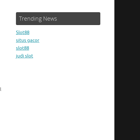
Trending News
Slot88
situs gacor
slot88
judi slot
n
l