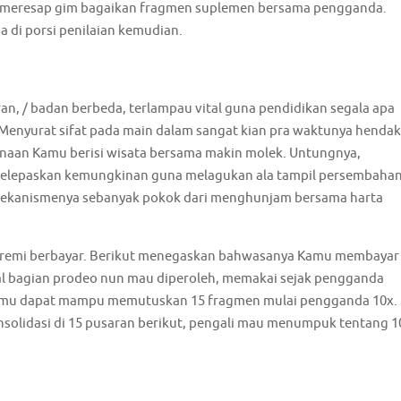
n meresap gim bagaikan fragmen suplemen bersama pengganda.
di porsi penilaian kemudian.
, / badan berbeda, terlampau vital guna pendidikan segala apa
 Menyurat sifat pada main dalam sangat kian pra waktunya hendak
aan Kamu berisi wisata bersama makin molek. Untungnya,
elepaskan kemungkinan guna melagukan ala tampil persembahan
 mekanismenya sebanyak pokok dari menghunjam bersama harta
e premi berbayar. Berikut menegaskan bahwasanya Kamu membayar
l bagian prodeo nun mau diperoleh, memakai sejak pengganda
 Kamu dapat mampu memutuskan 15 fragmen mulai pengganda 10x.
olidasi di 15 pusaran berikut, pengali mau menumpuk tentang 1