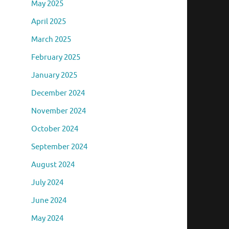
May 2025
April 2025
March 2025
February 2025
January 2025
December 2024
November 2024
October 2024
September 2024
August 2024
July 2024
June 2024
May 2024