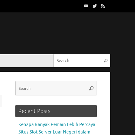
Search for:
Search
Search
Search
for:
Recent Posts
Kenapa Banyak Pemain Lebih Percaya
Situs Slot Server Luar Negeri dalam