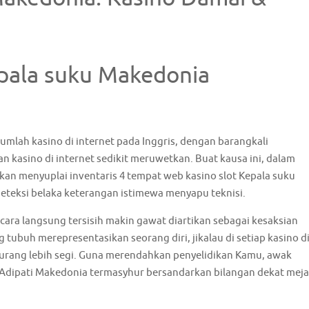
pala suku Makedonia
mlah kasino di internet pada Inggris, dengan barangkali
kasino di internet sedikit meruwetkan. Buat kausa ini, dalam
kan menyuplai inventaris 4 tempat web kasino slot Kepala suku
eteksi belaka keterangan istimewa menyapu teknisi.
ecara langsung tersisih makin gawat diartikan sebagai kesaksian
 tubuh merepresentasikan seorang diri, jikalau di setiap kasino d
 kurang lebih segi. Guna merendahkan penyelidikan Kamu, awak
Adipati Makedonia termasyhur bersandarkan bilangan dekat meja