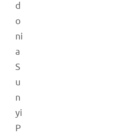
d
o
ni
a
S
u
n
yi
P