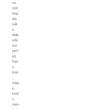
no
slot
Kep
ala
suk
u
Mak
edo
nia
perf
ek.
Pad
a
kian
,
Dika
u
tent
u
men