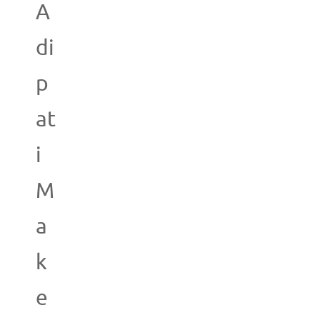
A
di
p
at
i
M
a
k
e