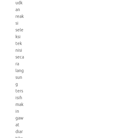
udk
an
reak
si
sele
ksi
tek
nisi
seca
ra
lang
sun
g
ters
isih
mak
in
gaw
at
diar