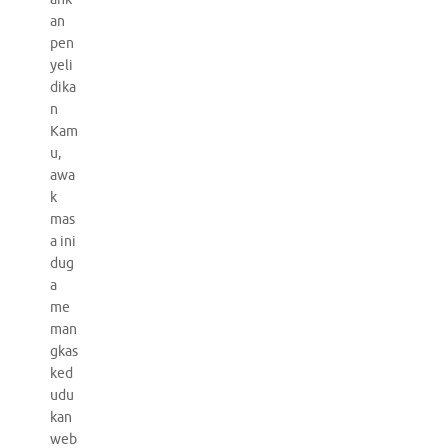
an
pen
yeli
dika
n
Kam
u,
awa
k
mas
a ini
dug
a
me
man
gkas
ked
udu
kan
web