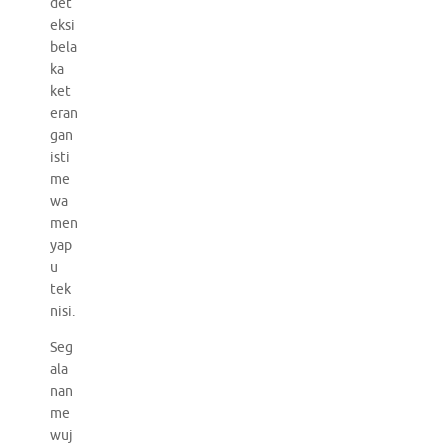
det
eksi
bela
ka
ket
eran
gan
isti
me
wa
men
yap
u
tek
nisi.
Seg
ala
nan
me
wuj