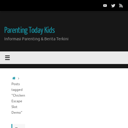
Skip
to
content
Parenting Today Kids
Informasi Parenting & Berita Terkini
Home
Posts
tagged
"Chicken
Escape
Slot
Demo"