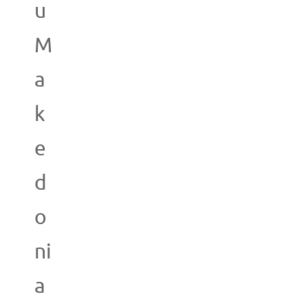
u
M
a
k
e
d
o
ni
a