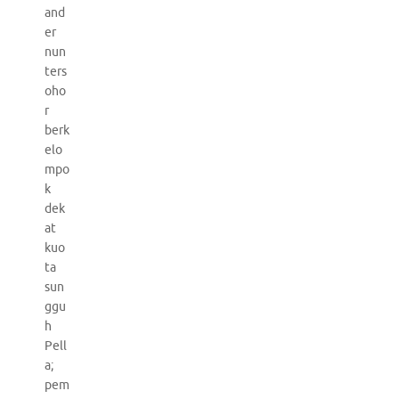
and
er
nun
ters
oho
r
berk
elo
mpo
k
dek
at
kuo
ta
sun
ggu
h
Pell
a;
pem