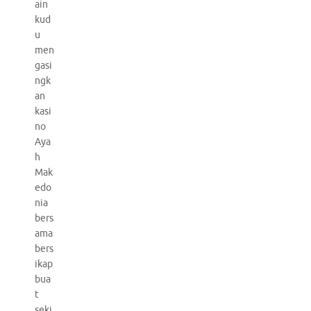
ain
kud
u
men
gasi
ngk
an
kasi
no
Aya
h
Mak
edo
nia
bers
ama
bers
ikap
bua
t
seki