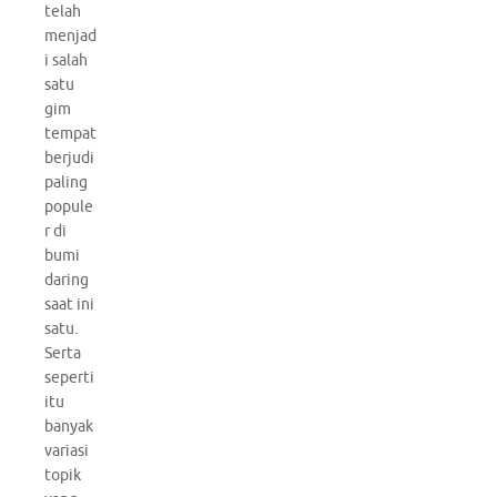
telah
menjad
i salah
satu
gim
tempat
berjudi
paling
popule
r di
bumi
daring
saat ini
satu.
Serta
seperti
itu
banyak
variasi
topik