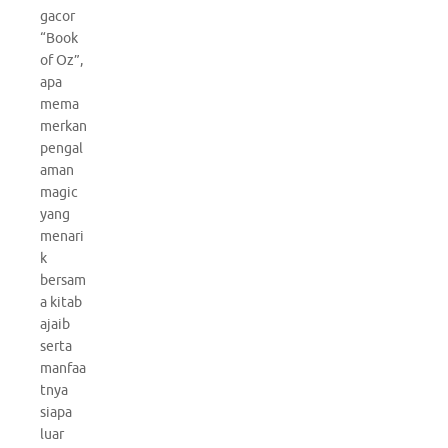
gacor
“Book
of Oz”,
apa
mema
merkan
pengal
aman
magic
yang
menari
k
bersam
a kitab
ajaib
serta
manfaa
tnya
siapa
luar