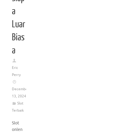
a
Luar
Bias
a
Eric
Perry
December
13, 2024
Slot
Terbaik
Slot
onlen