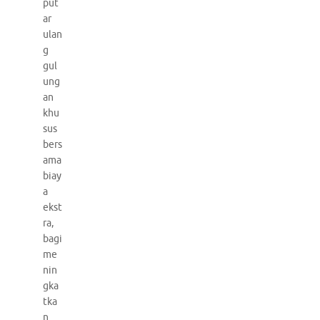
put
ar
ulan
g
gul
ung
an
khu
sus
bers
ama
biay
a
ekst
ra,
bagi
me
nin
gka
tka
n