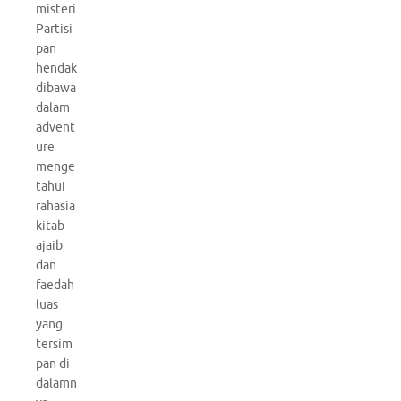
misteri.
Partisi
pan
hendak
dibawa
dalam
advent
ure
menge
tahui
rahasia
kitab
ajaib
dan
faedah
luas
yang
tersim
pan di
dalamn