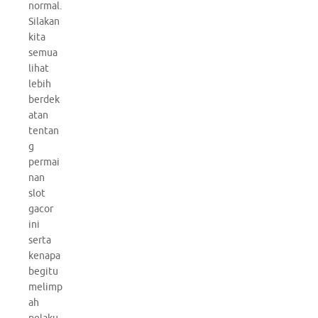
normal.
Silakan
kita
semua
lihat
lebih
berdek
atan
tentan
g
permai
nan
slot
gacor
ini
serta
kenapa
begitu
melimp
ah