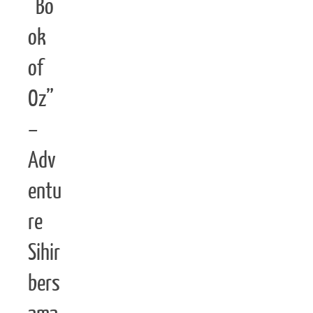
“Bo
ok
of
Oz”
–
Adv
entu
re
Sihir
bers