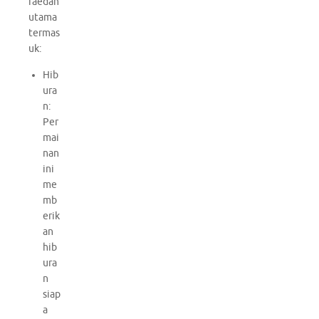
faedah
utama
termas
uk:
Hib
ura
n:
Per
mai
nan
ini
me
mb
erik
an
hib
ura
n
siap
a