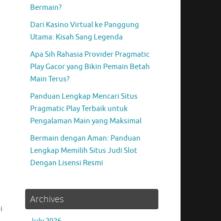
Bermain?
.
Dari Kasino Virtual ke Panggung
Utama: Kisah Sang Legenda
Apa Sih Rahasia Provider Pragmatic
Play Gacor yang Bikin Pemain Betah
Main Terus?
Panduan Lengkap Mencari Situs
Pragmatic Play Terbaik untuk
Pengalaman Main yang Maksimal
Bermain dengan Aman: Panduan
Lengkap Memilih Situs Judi Slot
Dengan Lisensi Resmi
Archives
i