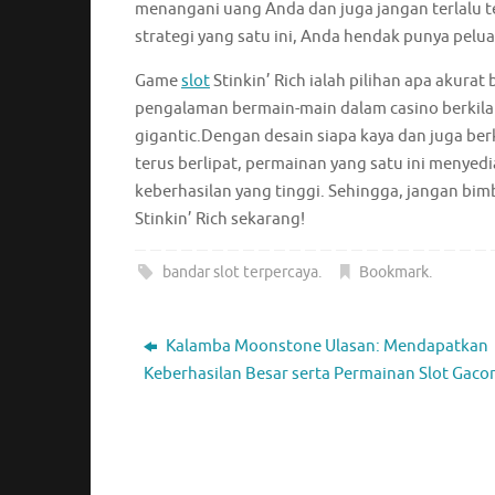
menangani uang Anda dan juga jangan terlalu t
strategi yang satu ini, Anda hendak punya pelua
Game
slot
Stinkin’ Rich ialah pilihan apa akura
pengalaman bermain-main dalam casino berkil
gigantic.Dengan desain siapa kaya dan juga berk
terus berlipat, permainan yang satu ini menye
keberhasilan yang tinggi. Sehingga, jangan 
Stinkin’ Rich sekarang!
bandar slot terpercaya
.
Bookmark
.
Kalamba Moonstone Ulasan: Mendapatkan
Keberhasilan Besar serta Permainan Slot Gaco