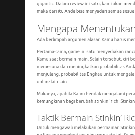
gigantic. Dalam review ini satu, kami akan mend
maka dari itu Anda bisa menyadari semua sesua
Mengapa Menentukan S
Ada berlimpah argumen alasan Kamu harus memili
Pertama-tama, game ini satu menyediakan ranc
Kamu saat bermain-main. Selain tersebut, ciri 
memesona dan meningkatkan probabilitas And
menjulang, probabilitas Engkau untuk mengalah
online lain-lain.
Makanya, apabila Kamu hendak mengalami pera
kemungkinan bagi berubah stinkin’ rich, Stinkin
Taktik Bermain Stinkin’ Ri
Untuk mengawali melakukan permainan Stinkin’