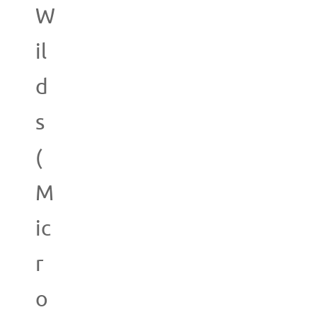
W
il
d
s
(
M
ic
r
o