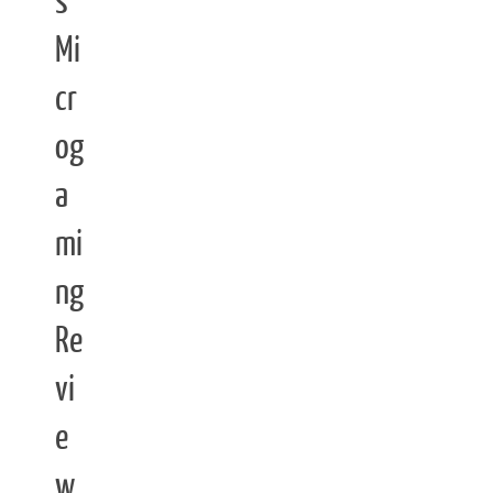
s
Mi
cr
og
a
mi
ng
Re
vi
e
w