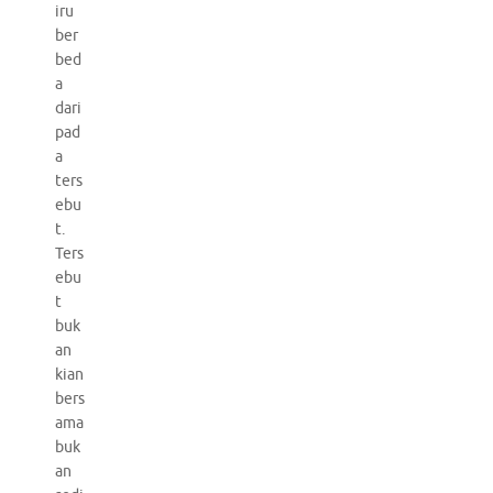
iru
ber
bed
a
dari
pad
a
ters
ebu
t.
Ters
ebu
t
buk
an
kian
bers
ama
buk
an