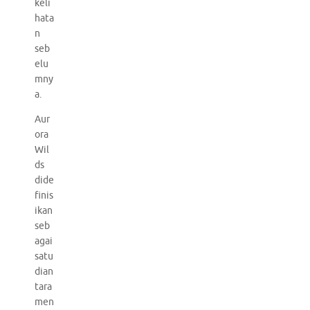
keli
hata
n
seb
elu
mny
a.
Aur
ora
Wil
ds
dide
finis
ikan
seb
agai
satu
dian
tara
men