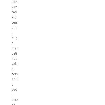
kira-
kira
tari
kh:
ters
ebu
t
dug
a
men
gali
hda
yaka
n
ters
ebu
t
pad
a
kura