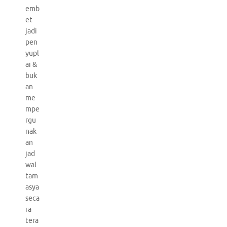
emb
et
jadi
pen
yupl
ai &
buk
an
me
mpe
rgu
nak
an
jad
wal
tam
asya
seca
ra
tera