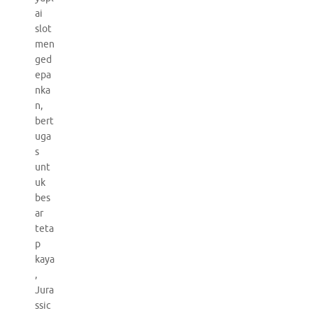
ai
slot
men
ged
epa
nka
n,
bert
uga
s
unt
uk
bes
ar
teta
p
kaya
,
Jura
ssic