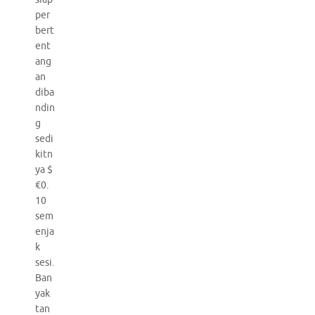
per
bert
ent
ang
an
diba
ndin
g
sedi
kitn
ya $
€0.
10
sem
enja
k
sesi.
Ban
yak
tan