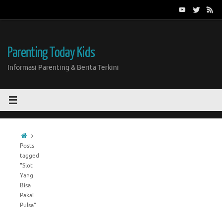
Skip
to
content
Parenting Today Kids
Informasi Parenting & Berita Terkini
Home
Posts
tagged
"Slot
Yang
Bisa
Pakai
Pulsa"