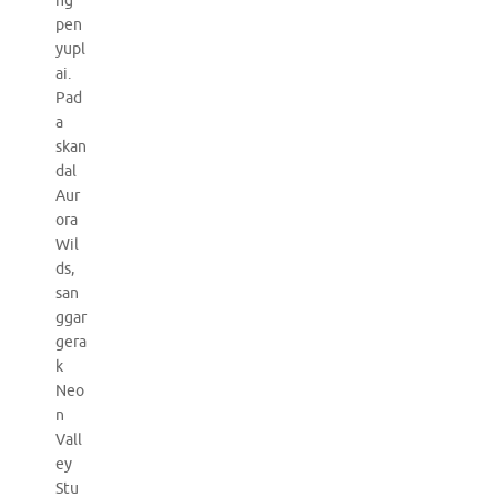
ng
pen
yupl
ai.
Pad
a
skan
dal
Aur
ora
Wil
ds,
san
ggar
gera
k
Neo
n
Vall
ey
Stu