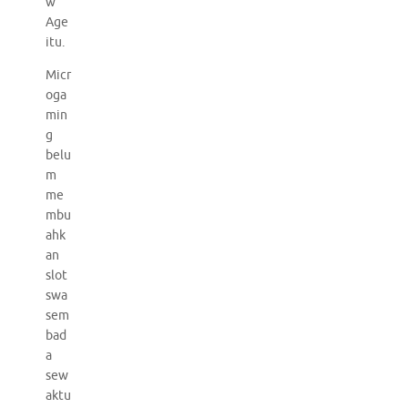
w
Age
itu.
Micr
oga
min
g
belu
m
me
mbu
ahk
an
slot
swa
sem
bad
a
sew
aktu