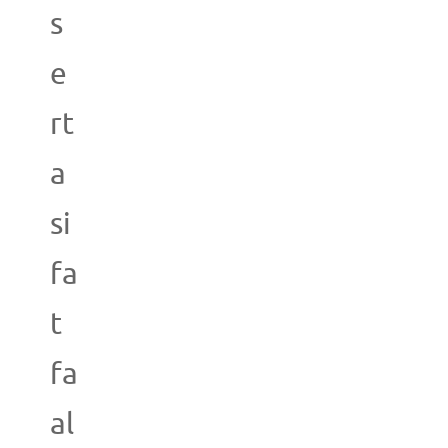
s
e
rt
a
si
fa
t
fa
al