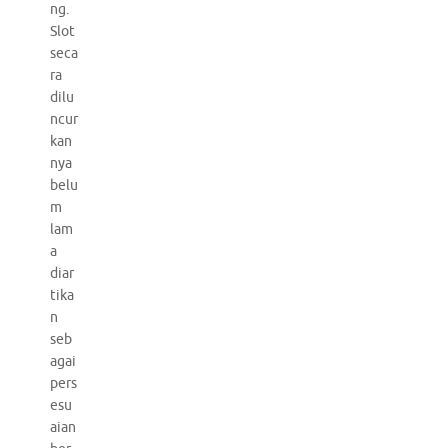
ng.
Slot
seca
ra
dilu
ncur
kan
nya
belu
m
lam
a
diar
tika
n
seb
agai
pers
esu
aian