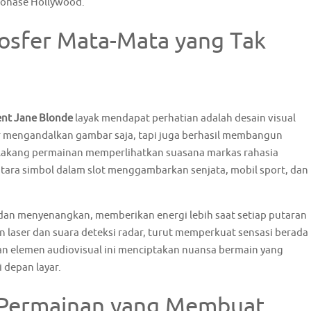
pionase Hollywood.
mosfer Mata-Mata yang Tak
ent Jane Blonde
layak mendapat perhatian adalah desain visual
ar mengandalkan gambar saja, tapi juga berhasil membangun
belakang permainan memperlihatkan suasana markas rahasia
ara simbol dalam slot menggambarkan senjata, mobil sport, dan
t dan menyenangkan, memberikan energi lebih saat setiap putaran
n laser dan suara deteksi radar, turut memperkuat sensasi berada
n elemen audiovisual ini menciptakan nuansa bermain yang
 depan layar.
 Permainan yang Membuat