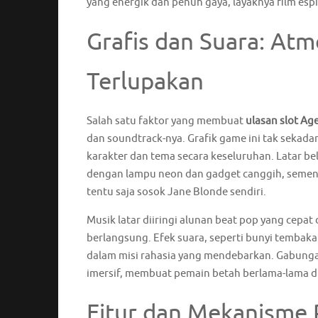
yang energik dan penuh gaya, layaknya film es
Grafis dan Suara: At
Terlupakan
Salah satu faktor yang membuat
ulasan slot Ag
dan soundtrack-nya. Grafik game ini tak sekad
karakter dan tema secara keseluruhan. Latar 
dengan lampu neon dan gadget canggih, sement
tentu saja sosok Jane Blonde sendiri.
Musik latar diiringi alunan beat pop yang cepa
berlangsung. Efek suara, seperti bunyi tembaka
dalam misi rahasia yang mendebarkan. Gabunga
imersif, membuat pemain betah berlama-lama di
Fitur dan Mekanisme