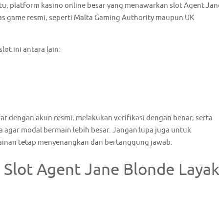
 itu, platform kasino online besar yang menawarkan slot Agent Jan
as game resmi, seperti Malta Gaming Authority maupun UK
t ini antara lain:
r dengan akun resmi, melakukan verifikasi dengan benar, serta
agar modal bermain lebih besar. Jangan lupa juga untuk
ainan tetap menyenangkan dan bertanggung jawab.
Slot Agent Jane Blonde Laya