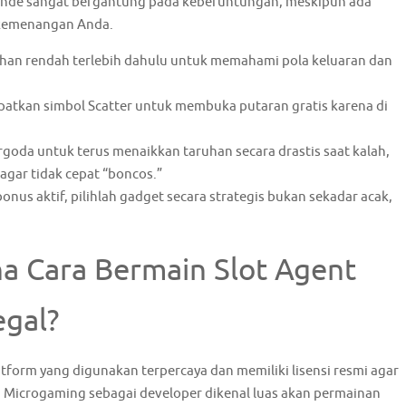
londe sangat bergantung pada keberuntungan, meskipun ada
 kemenangan Anda.
uhan rendah terlebih dahulu untuk memahami pola keluaran dan
tkan simbol Scatter untuk membuka putaran gratis karena di
goda untuk terus menaikkan taruhan secara drastis saat kalah,
agar tidak cepat “boncos.”
bonus aktif, pilihlah gadget secara strategis bukan sekadar acak,
a Cara Bermain Slot Agent
egal?
tform yang digunakan terpercaya dan memiliki lisensi resmi agar
n. Microgaming sebagai developer dikenal luas akan permainan