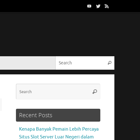
Search for:
Search
Search
Search
for:
Recent Posts
Kenapa Banyak Pemain Lebih Percaya
Situs Slot Server Luar Negeri dalam