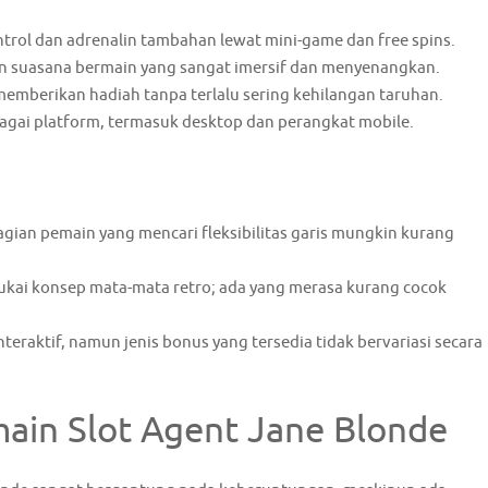
rol dan adrenalin tambahan lewat mini-game dan free spins.
 suasana bermain yang sangat imersif dan menyenangkan.
emberikan hadiah tanpa terlalu sering kehilangan taruhan.
bagai platform, termasuk desktop dan perangkat mobile.
gian pemain yang mencari fleksibilitas garis mungkin kurang
kai konsep mata-mata retro; ada yang merasa kurang cocok
teraktif, namun jenis bonus yang tersedia tidak bervariasi secara
ain Slot Agent Jane Blonde