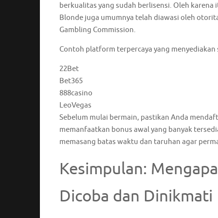
berkualitas yang sudah berlisensi. Oleh karena
Blonde juga umumnya telah diawasi oleh otorit
Gambling Commission.
Contoh platform terpercaya yang menyediakan slo
22Bet
Bet365
888casino
LeoVegas
Sebelum mulai bermain, pastikan Anda mendafta
memanfaatkan bonus awal yang banyak tersedia 
memasang batas waktu dan taruhan agar perm
Kesimpulan: Mengapa 
Dicoba dan Dinikmati