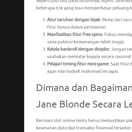
Seperti judi slot pada umumnya, Agent Jane B
beberapa trik yang bisa memperbesar peluang
Atur taruhan dengan bijak:
Mulai dari tar
fitur bonus dalam permainan.
Manfaatkan fitur free spins:
Fokus mendapa
sana potensi kemenangan lebih tinggi.
Kelola bankroll dengan disiplin:
Jangan ter
usahakan memutar kepala secara rasional 
Pelajari timing fitur mini-game:
Saat fitur 
agar nilai hadiah maksimal tercapai.
Dimana dan Bagaiman
Jane Blonde Secara L
Bermain slot online tentu harus memastikan pla
keamanan data dan transaksi finansial terjami