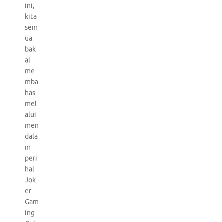
ini,
kita
sem
ua
bak
al
me
mba
has
mel
alui
men
dala
m
peri
hal
Jok
er
Gam
ing