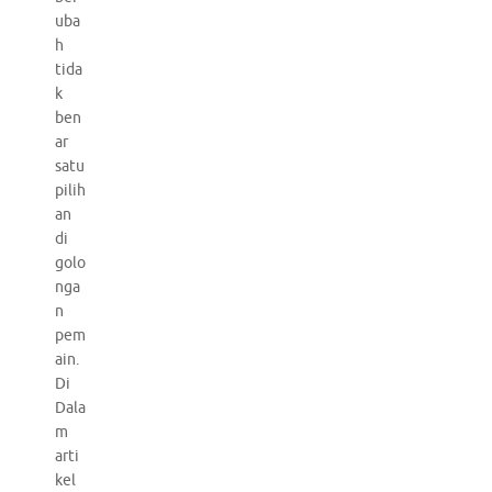
uba
h
tida
k
ben
ar
satu
pilih
an
di
golo
nga
n
pem
ain.
Di
Dala
m
arti
kel