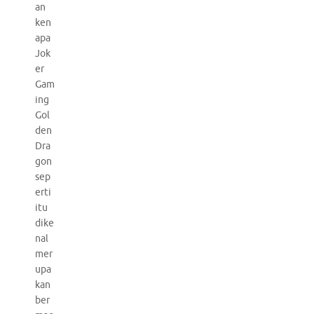
an
ken
apa
Jok
er
Gam
ing
Gol
den
Dra
gon
sep
erti
itu
dike
nal
mer
upa
kan
ber