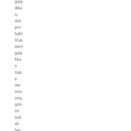
gasy
ikka
n,
dan
pro
babi
litas
men
gala
hka
n
siap
a
me
mes
ona,
gim
ini
sud
ah
ber