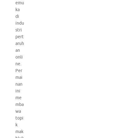
emu
ka
di
indu
stri
pert
aruh
an
onli
ne.
Per
mai
nan
ini
me
mba
wa
topi
k
mak