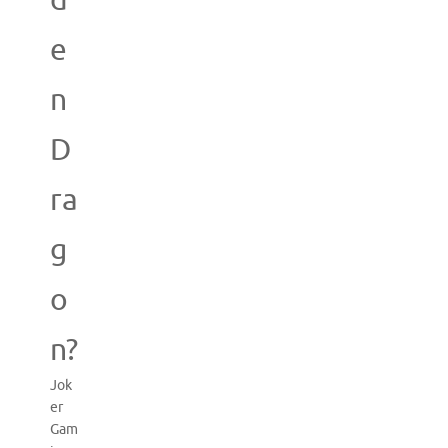
e
n
D
ra
g
o
n?
Jok
er
Gam