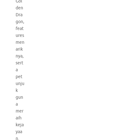
Gol
den
Dra
gon,
feat
ures
men
arik
nya,
sert
a
pet
unju
k
gun
a
mer
aih
keja
yaa
n.