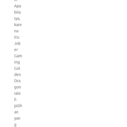
Apa
bila
iya,
kare
na
itu
Jok
er
Gam
ing
Gol
den
Dra
gon
iala
h
pilih
an
yan
g