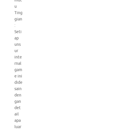
mut
u
Ting
gian
:
Seti
ap
uns
ur
inte
rnal
gam
e ini
dide
sain
den
gan
det
ail
apa
luar