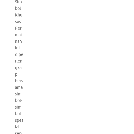
Sim
bol
Khu
sus:
Per
mai
nan
ini
dipe
rlen
gka
pi
bers
ama
sim
bol-
sim
bol
spes
ial
sep