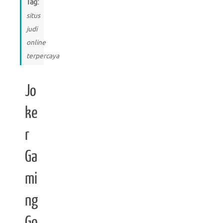
Tag:
situs
judi
online
terpercaya
Jo
ke
r
Ga
mi
ng
Go