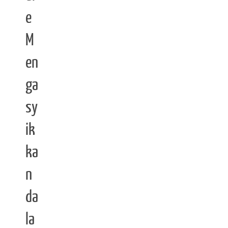
e
M
en
ga
sy
ik
ka
n
da
la