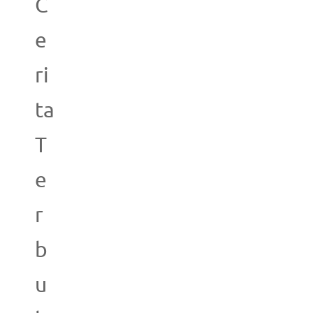
C
e
ri
ta
T
e
r
b
u