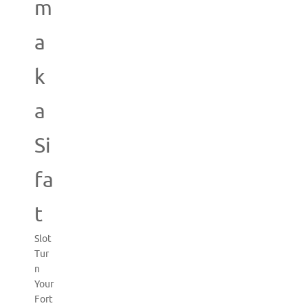
m
a
k
a
Si
fa
t
Slot
Tur
n
Your
Fort