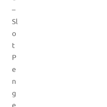
–
Sl
o
t
P
e
n
g
e