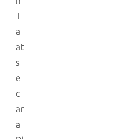
n
T
a
at
s
e
c
ar
a