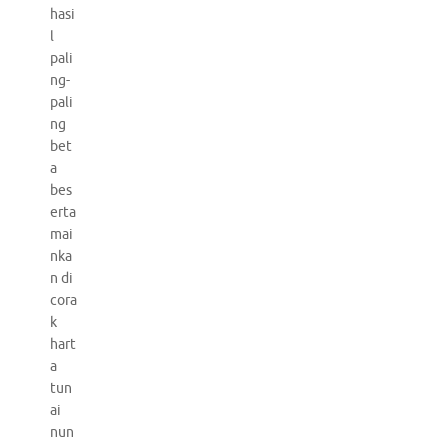
hasi
l
pali
ng-
pali
ng
bet
a
bes
erta
mai
nka
n di
cora
k
hart
a
tun
ai
nun