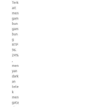
Terk
ait
men
gam
bun
gam
bun
g
RTP
96.
24%
,
men
yan
dark
an
tete
k
men
gata