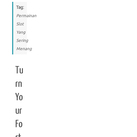
Tag:
Permainan
Slot
Yang
Sering
Menang
Tu
rn
Yo
ur
Fo