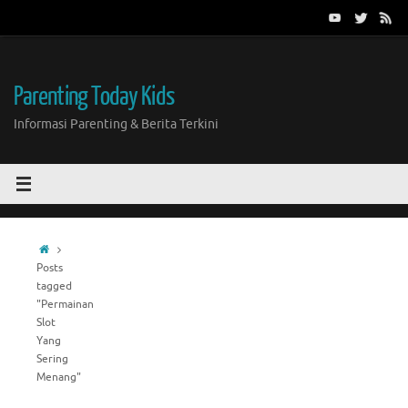
Skip
to
content
Parenting Today Kids
Informasi Parenting & Berita Terkini
Home
Posts
tagged
"Permainan
Slot
Yang
Sering
Menang"