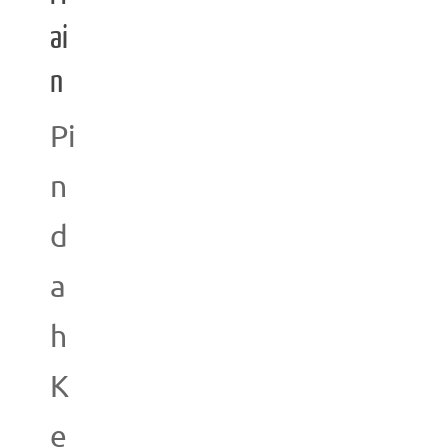
ai
n
Pi
n
d
a
h
K
e