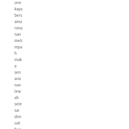
une
kaya
bers
ama
rona
nan
meli
mpa
h
mak
a
sen
arai
nan
lew
ah
sele
sai
dim
uat