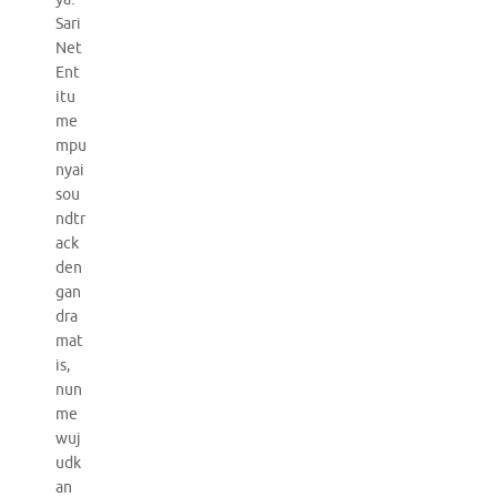
Sari
Net
Ent
itu
me
mpu
nyai
sou
ndtr
ack
den
gan
dra
mat
is,
nun
me
wuj
udk
an