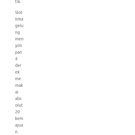
tik.
Slot
lima
gelu
ng
men
yim
pan
4
der
ek
me
mak
ai
abs
olut
20
kem
ajua
n.