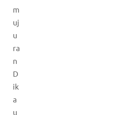
m
uj
u
ra
n
D
ik
a
u