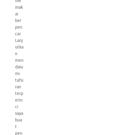
me
mak
ai
ber
pen
car.
Lanj
utka
n
men
dala
mi
tafsi
ran
terp
erin
ci
saya
bua
t
pen