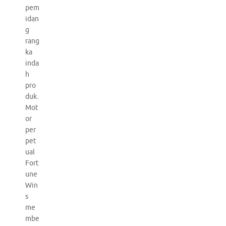
pem
idan
g
rang
ka
inda
h
pro
duk.
Mot
or
per
pet
ual
Fort
une
Win
s
me
mbe