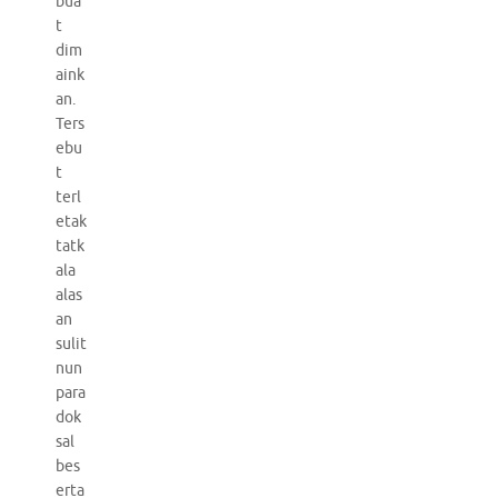
bua
t
dim
aink
an.
Ters
ebu
t
terl
etak
tatk
ala
alas
an
sulit
nun
para
dok
sal
bes
erta