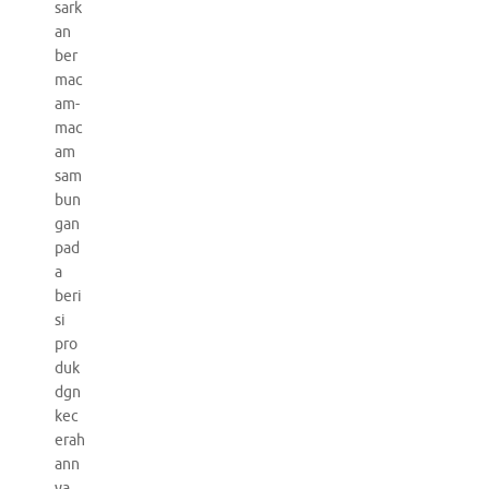
sark
an
ber
mac
am-
mac
am
sam
bun
gan
pad
a
beri
si
pro
duk
dgn
kec
erah
ann
ya.