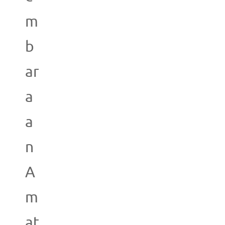
m
b
ar
a
a
n
A
m
at