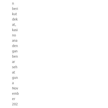
n
beri
kut
dek
at,
kasi
no
ana
den
gan
ben
ar
seh
at
gun
a
Nov
emb
er
202