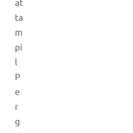
at
ta
m
pi
l
P
e
r
g