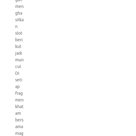
men
gha
silka
n
slot
beri
kut
jadi
mun
cul.
Di
seti
ap
frag
men
khat
am
bers
ama
mag