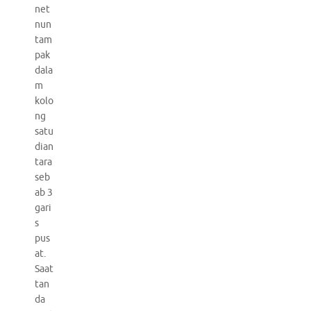
net
nun
tam
pak
dala
m
kolo
ng
satu
dian
tara
seb
ab 3
gari
s
pus
at.
Saat
tan
da