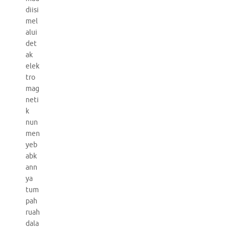
diisi
mel
alui
det
ak
elek
tro
mag
neti
k
nun
men
yeb
abk
ann
ya
tum
pah
ruah
dala