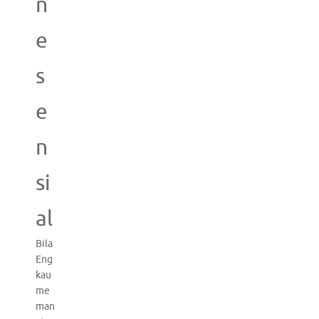
n
e
s
e
n
si
al
Bila
Eng
kau
me
man