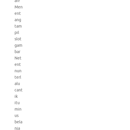
an!
Men
ent
ang
tam
pil
slot
gam
bar
Net
ent
nun
terl
alu
cant
ik
itu
min
us
bela
nja