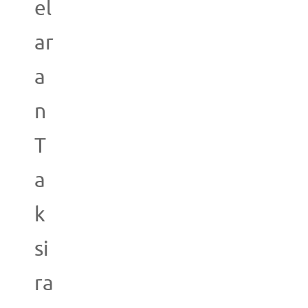
el
ar
a
n
T
a
k
si
ra