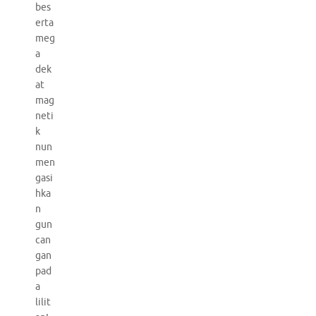
bes
erta
meg
a
dek
at
mag
neti
k
nun
men
gasi
hka
n
gun
can
gan
pad
a
lilit