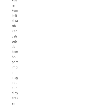
kisa
ran
kem
bali
dika
sih.
Kec
uali
seb
ab
kom
bo
pem
impi
n
mag
net
nun
diny
atak
an