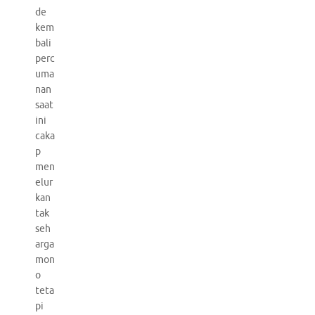
de
kem
bali
perc
uma
nan
saat
ini
caka
p
men
elur
kan
tak
seh
arga
mon
o
teta
pi