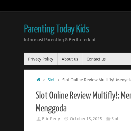
Skip
to
content
Parenting Today Kids
Informasi Parenting & Berita Terkini
Skip
Privacy Policy
About us
Contact us
to
content
Home
Slot
Slot Online Review Multifly!: Meny
Slot Online Review Multifly!: M
Menggoda
Eric Perry
October 15, 2025
Slot