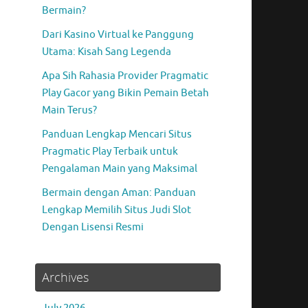
Bermain?
Dari Kasino Virtual ke Panggung
Utama: Kisah Sang Legenda
Apa Sih Rahasia Provider Pragmatic
Play Gacor yang Bikin Pemain Betah
Main Terus?
Panduan Lengkap Mencari Situs
Pragmatic Play Terbaik untuk
Pengalaman Main yang Maksimal
Bermain dengan Aman: Panduan
Lengkap Memilih Situs Judi Slot
Dengan Lisensi Resmi
Archives