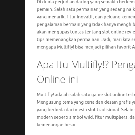
Di dunia perjudian daring yang semakin berkemb
pemain. Salah satu permainan yang sedang naik
yang menarik, fitur inovatif, dan peluang kem
pengalaman bermain yang tidak hanya menghibur
akan mengupas tuntas tentang slot online review
tips memenangkan permainan. Jadi, mari kita se
mengapa Multifly! bisa menjadi pilihan favorit 
Apa Itu Multifly!? Pen
Online ini
Multifly! adalah salah satu game slot online
Mengusung tema yang ceria dan desain grafis
yang berbeda dari mesin slot tradisional. Selain 
modern seperti simbol wild, fitur multipliers,
kemenangan besar.