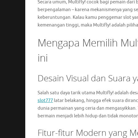
Secara umum, Multifly! cocok bagi pemain dari
berpengalaman – karena mekanismenya yang s
keberuntungan. Kalau kamu penggemar slot y
kemenangan tinggi, maka Multifly! adalah piliha
Mengapa Memilih Multi
ini
Desain Visual dan Suara 
Salah satu daya tarik utama Multifly! adalah de
slot777
latar belakang, hingga efek suara dira
dunia permainan yang ceria dan mengasyikkan.
bermain menjadi lebih hidup dan tidak monoton
Fitur-fitur Modern yang