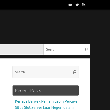
Search for:
Search
Search
Search
for:
Recent Posts
Kenapa Banyak Pemain Lebih Percaya
Situs Slot Server Luar Negeri dalam