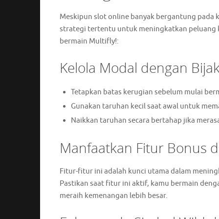
Meskipun slot online banyak bergantung pada 
strategi tertentu untuk meningkatkan peluang 
bermain Multifly!:
Kelola Modal dengan Bija
Tetapkan batas kerugian sebelum mulai berm
Gunakan taruhan kecil saat awal untuk mem
Naikkan taruhan secara bertahap jika mer
Manfaatkan Fitur Bonus d
Fitur-fitur ini adalah kunci utama dalam men
Pastikan saat fitur ini aktif, kamu bermain de
meraih kemenangan lebih besar.