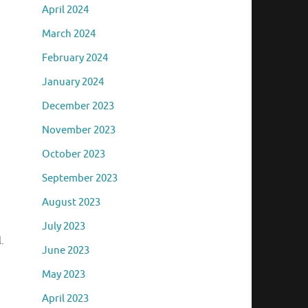
April 2024
March 2024
February 2024
January 2024
December 2023
November 2023
October 2023
September 2023
August 2023
July 2023
.
June 2023
May 2023
April 2023