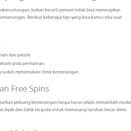
keberuntungan, bukan berarti pemain tidak bisa menerapkan
kemenangan. Berikut beberapa tips yang bisa kamu coba saat
k
ain dan patuhi.
ahami pola permainan.
asa sudah menemukan ritme kemenangan.
an Free Spins
ingkatkan peluang kemenangan tanpa harus selalu menambah modal
ngan bijak dan tidak tergoda untuk memasang taruhan besar demi