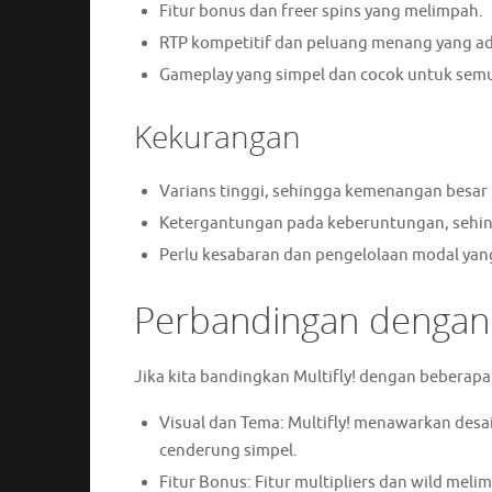
Fitur bonus dan freer spins yang melimpah.
RTP kompetitif dan peluang menang yang adi
Gameplay yang simpel dan cocok untuk sem
Kekurangan
Varians tinggi, sehingga kemenangan besar t
Ketergantungan pada keberuntungan, sehing
Perlu kesabaran dan pengelolaan modal yang
Perbandingan dengan 
Jika kita bandingkan Multifly! dengan beberapa
Visual dan Tema: Multifly! menawarkan desai
cenderung simpel.
Fitur Bonus: Fitur multipliers dan wild mel