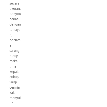
secara
ukuran,
penyim
panan
dengan
lumaya
n,
bersam
a
sarung
hidup
maka
lima
kepala
cukup.
Sirap
cermin
kaki
menyul
uh