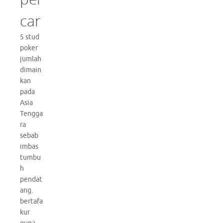
car
5 stud
poker
jumlah
dimain
kan
pada
Asia
Tengga
ra
sebab
imbas
tumbu
h
pendat
ang.
bertafa
kur