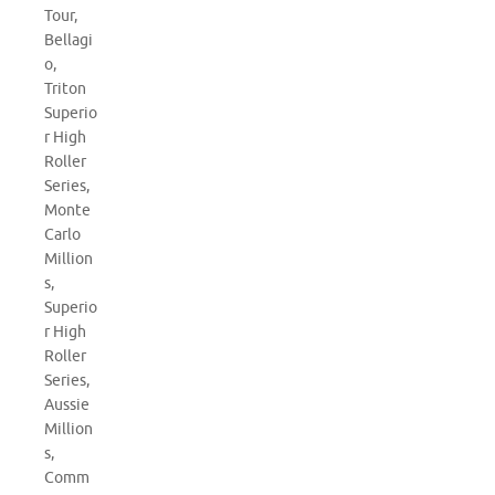
Tour,
Bellagi
o,
Triton
Superio
r High
Roller
Series,
Monte
Carlo
Million
s,
Superio
r High
Roller
Series,
Aussie
Million
s,
Comm