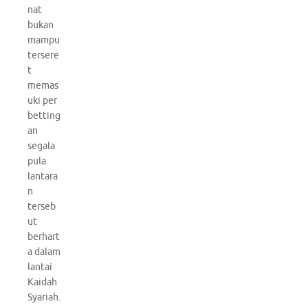
nat
bukan
mampu
tersere
t
memas
uki per
betting
an
segala
pula
lantara
n
terseb
ut
berhart
a dalam
lantai
Kaidah
Syariah.