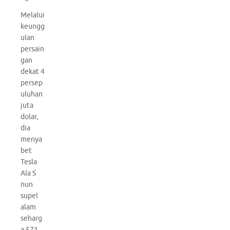
Melalui
keungg
ulan
persain
gan
dekat 4
persep
uluhan
juta
dolar,
dia
menya
bet
Tesla
Ala S
nun
supel
alam
seharg
a $71,