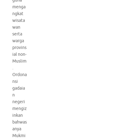
guna
menga
ngkat
wisata
wan
serta
warga
provins
ial non-
Muslim
.
Ordona
nsi
gadaia
n
negeri
mengiz
inkan
bahwas
anya
Mukmi