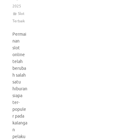
2025
Slot
Terbaik
Permai
nan
slot
online
telah
beruba
h salah
satu
hiburan
siapa
ter-
popule
r pada
kalanga
n
pelaku