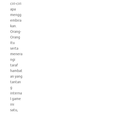
ciri-ciri
apa
mengg
embira
kan.
Orang-
Orang
Itu
serta
menera
ngi
taraf
hambat
an yang
tantan
g
interna
l game
ini
satu,