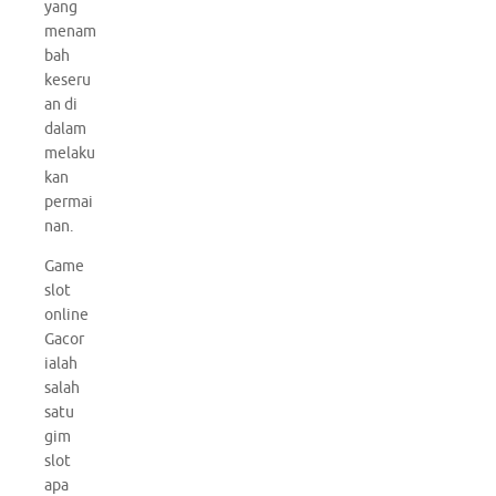
yang
menam
bah
keseru
an di
dalam
melaku
kan
permai
nan.
Game
slot
online
Gacor
ialah
salah
satu
gim
slot
apa