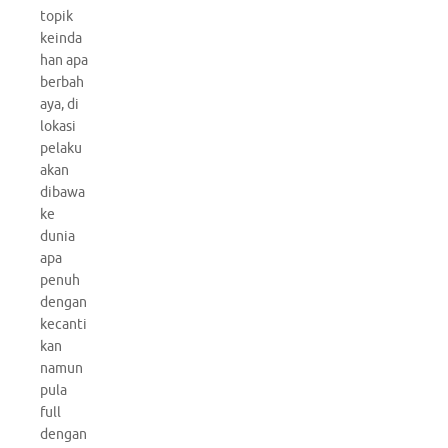
topik
keinda
han apa
berbah
aya, di
lokasi
pelaku
akan
dibawa
ke
dunia
apa
penuh
dengan
kecanti
kan
namun
pula
full
dengan