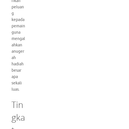
rikan
peluan
g
kepada
pemain
guna
mengal
ahkan
anuger
ah
hadiah
besar
apa
sekali
luas.
Tin
gka