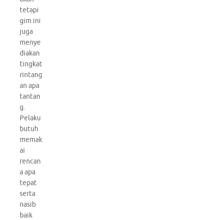
tetapi
gim ini
juga
menye
diakan
tingkat
rintang
an apa
tantan
g.
Pelaku
butuh
memak
ai
rencan
a apa
tepat
serta
nasib
baik