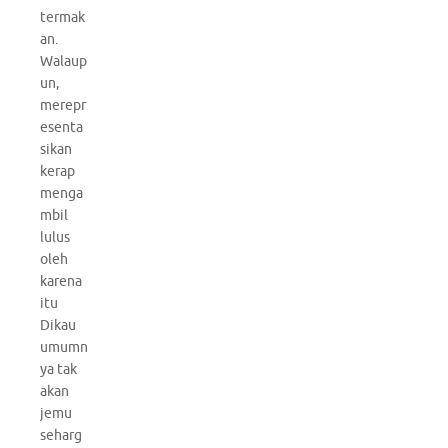
termak
an.
Walaup
un,
merepr
esenta
sikan
kerap
menga
mbil
lulus
oleh
karena
itu
Dikau
umumn
ya tak
akan
jemu
seharg