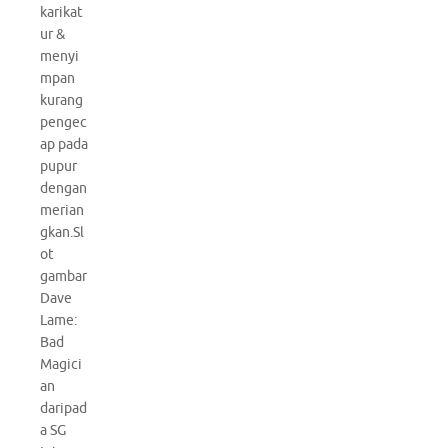
karikat
ur &
menyi
mpan
kurang
pengec
ap pada
pupur
dengan
merian
gkan.Sl
ot
gambar
Dave
Lame:
Bad
Magici
an
daripad
a SG