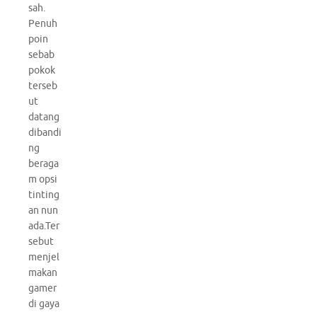
sah.
Penuh
poin
sebab
pokok
terseb
ut
datang
dibandi
ng
beraga
m opsi
tinting
an nun
ada.Ter
sebut
menjel
makan
gamer
di gaya