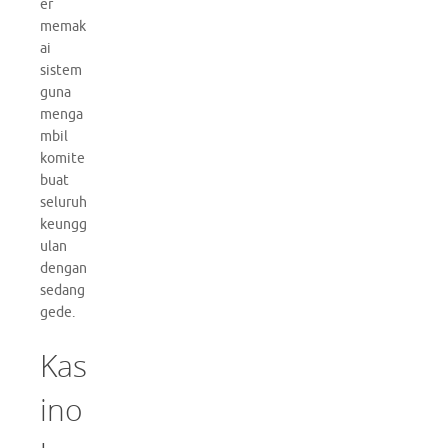
er
memak
ai
sistem
guna
menga
mbil
komite
buat
seluruh
keungg
ulan
dengan
sedang
gede.
Kas
ino