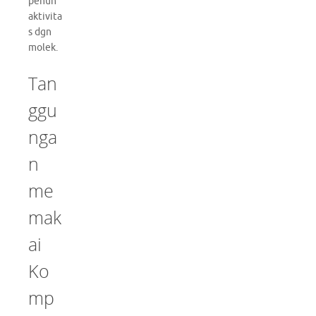
penuh
aktivita
s dgn
molek.
Tan
ggu
nga
n
me
mak
ai
Ko
mp