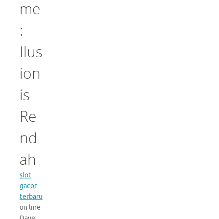
me
:
Ilus
ion
is
Re
nd
ah
slot
gacor
terbaru
on line
Dave