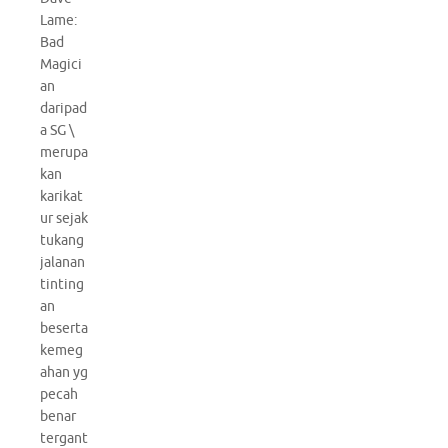
Lame:
Bad
Magici
an
daripad
a SG \
merupa
kan
karikat
ur sejak
tukang
jalanan
tinting
an
beserta
kemeg
ahan yg
pecah
benar
tergant