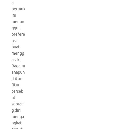
a
bermuk
im
menun
ggui
prefere
nsi
buat
mengg
asak.
Bagaim
anapun
, fitur-
fitur
terseb
ut
seoran
g diri
menga
ngkat