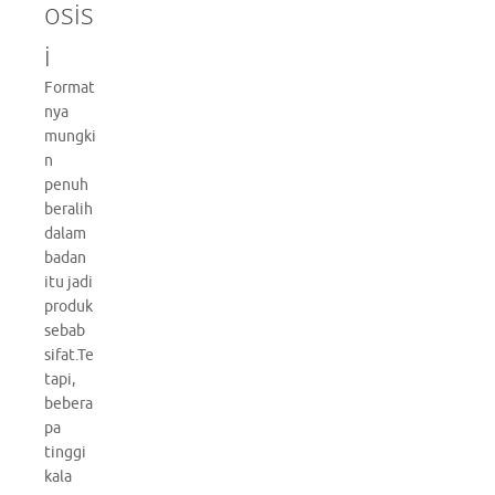
osis
i
Format
nya
mungki
n
penuh
beralih
dalam
badan
itu jadi
produk
sebab
sifat.Te
tapi,
bebera
pa
tinggi
kala