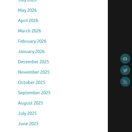
July 2026
May 2026
April 2026
March 2026
February 2026
January 2026
December 2025
November 2025
October 2025
September 2025
August 2025
July 2025
June 2025