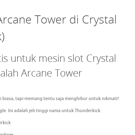
Arcane Tower di Crystal
)
is untuk mesin slot Crystal
dalah Arcane Tower
ti biasa, tapi memang tentu saja menghibur untuk nikmati!
e. Ini adalah jeli tinggi nama untuk Thunderkick.
erkick
aylines.