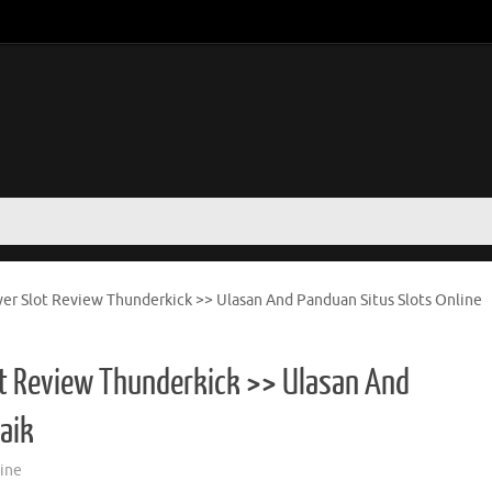
er Slot Review Thunderkick >> Ulasan And Panduan Situs Slots Online
ot Review Thunderkick >> Ulasan And
aik
line