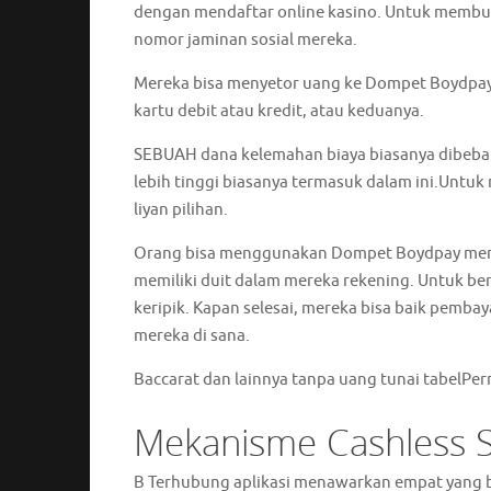
dengan mendaftar online kasino. Untuk membuk
nomor jaminan sosial mereka.
Mereka bisa menyetor uang ke Dompet Boydpay
kartu debit atau kredit, atau keduanya.
SEBUAH dana kelemahan biaya biasanya dibeban
lebih tinggi biasanya termasuk dalam ini.Untuk
liyan pilihan.
Orang bisa menggunakan Dompet Boydpay merek
memiliki duit dalam mereka rekening. Untuk ber
keripik. Kapan selesai, mereka bisa baik pemba
mereka di sana.
Baccarat dan lainnya tanpa uang tunai tabelPer
Mekanisme Cashless S
B Terhubung aplikasi menawarkan empat yang b