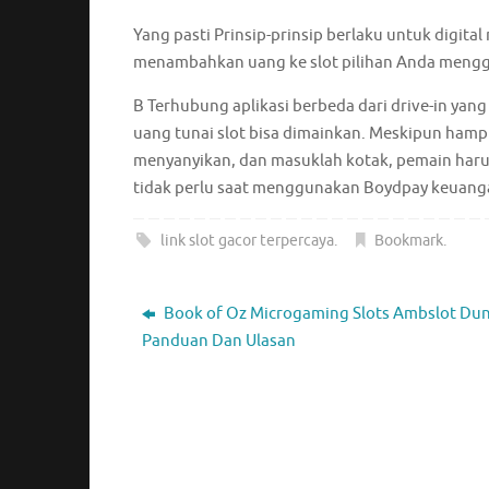
Yang pasti Prinsip-prinsip berlaku untuk digital
menambahkan uang ke slot pilihan Anda mengg
B Terhubung aplikasi berbeda dari drive-in yang 
uang tunai slot bisa dimainkan. Meskipun hampi
menyanyikan, dan masuklah kotak, pemain haru
tidak perlu saat menggunakan Boydpay keuan
link slot gacor terpercaya
.
Bookmark
.
Book of Oz Microgaming Slots Ambslot Dun
Panduan Dan Ulasan