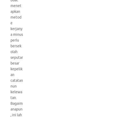
buat
menet
apkan
metod
e
kerjany
a minus
perlu
bersek
olah
seputar
besar
kepelik
an
catatan
nun
kelewa
tan.
Bagaim
anapun
, ini lah