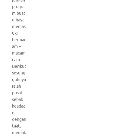
jumlah
progra
m buat
dibayar
memas
uki
bermac
am –
macam
cara.
Berikut
sesung
guhnya
ialah
pusat
sebab
keadaa
n
dengan
taat,
memak