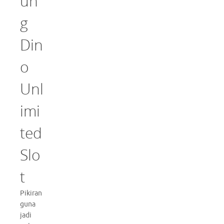
un
g
Din
o
Unl
imi
ted
Slo
t
Pikiran
guna
jadi