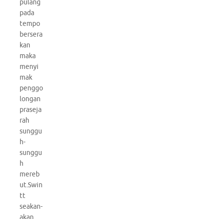
pulang
pada
tempo
bersera
kan
maka
menyi
mak
penggo
longan
praseja
rah
sunggu
h-
sunggu
h
mereb
ut.Swin
tt
seakan-
akan