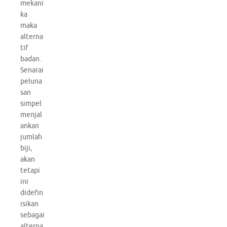
mekani
ka
maka
alterna
tif
badan.
Senarai
peluna
san
simpel
menjal
ankan
jumlah
biji,
akan
tetapi
ini
didefin
isikan
sebagai
alterna