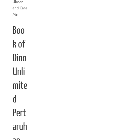
Ulasan
and Cara
Main
Boo
k of
Dino
Unli
mite
d
Pert
aruh