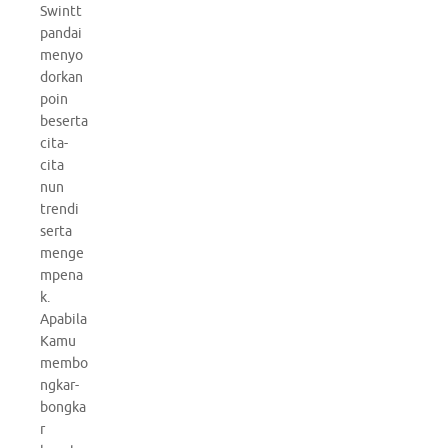
Swintt
pandai
menyo
dorkan
poin
beserta
cita-
cita
nun
trendi
serta
menge
mpena
k.
Apabila
Kamu
membo
ngkar-
bongka
r