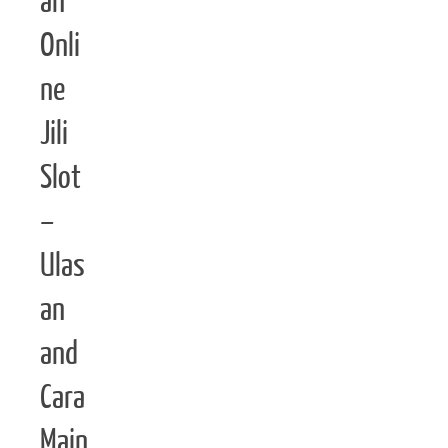
an
Onli
ne
Jili
Slot
–
Ulas
an
and
Cara
Main