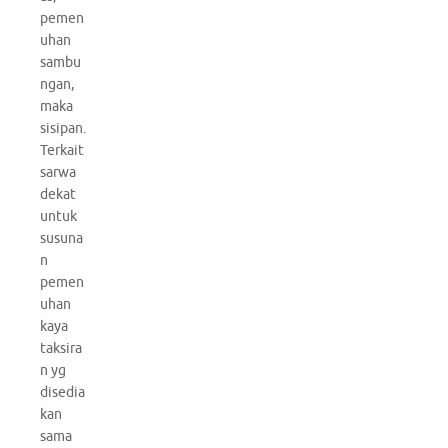
pemen
uhan
sambu
ngan,
maka
sisipan.
Terkait
sarwa
dekat
untuk
susuna
n
pemen
uhan
kaya
taksira
n yg
disedia
kan
sama