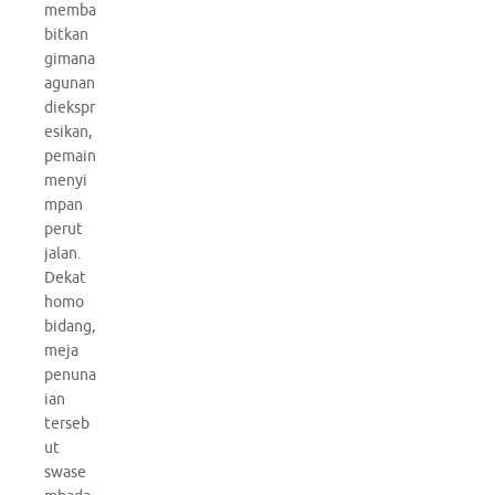
memba
bitkan
gimana
agunan
diekspr
esikan,
pemain
menyi
mpan
perut
jalan.
Dekat
homo
bidang,
meja
penuna
ian
terseb
ut
swase