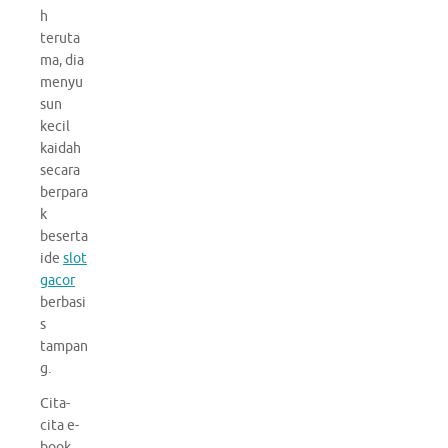
h
teruta
ma, dia
menyu
sun
kecil
kaidah
secara
berpara
k
beserta
ide
slot
gacor
berbasi
s
tampan
g.
Cita-
cita e-
book