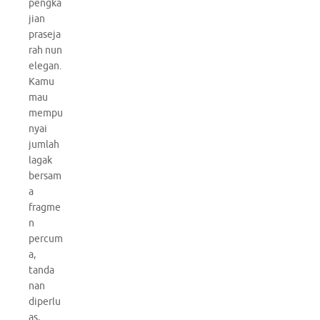
pengka
jian
praseja
rah nun
elegan.
Kamu
mau
mempu
nyai
jumlah
lagak
bersam
a
fragme
n
percum
a,
tanda
nan
diperlu
as,