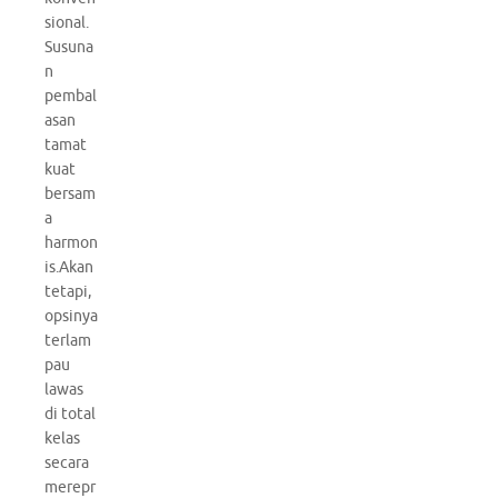
sional.
Susuna
n
pembal
asan
tamat
kuat
bersam
a
harmon
is.Akan
tetapi,
opsinya
terlam
pau
lawas
di total
kelas
secara
merepr