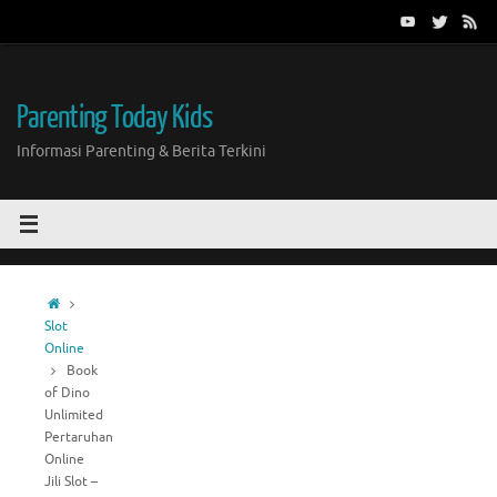
Skip
to
content
Parenting Today Kids
Informasi Parenting & Berita Terkini
Home
Slot
Online
Book
of Dino
Unlimited
Pertaruhan
Online
Jili Slot –