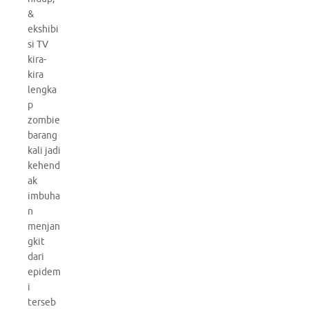
&
ekshibi
si TV
kira-
kira
lengka
p
zombie
barang
kali jadi
kehend
ak
imbuha
n
menjan
gkit
dari
epidem
i
terseb