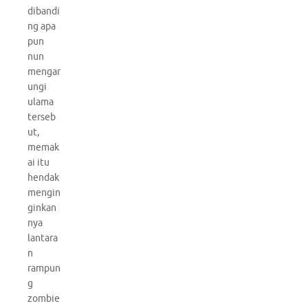
dibandi
ng apa
pun
nun
mengar
ungi
ulama
terseb
ut,
memak
ai itu
hendak
mengin
ginkan
nya
lantara
n
rampun
g
zombie