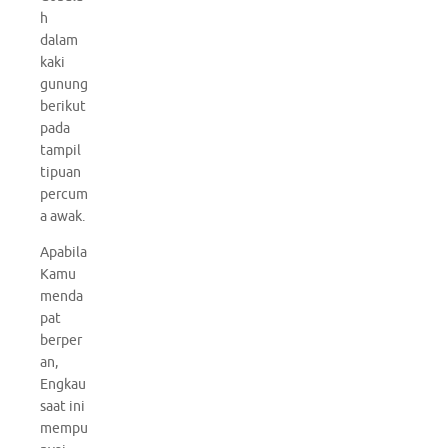
h
dalam
kaki
gunung
berikut
pada
tampil
tipuan
percum
a awak.
Apabila
Kamu
menda
pat
berper
an,
Engkau
saat ini
mempu