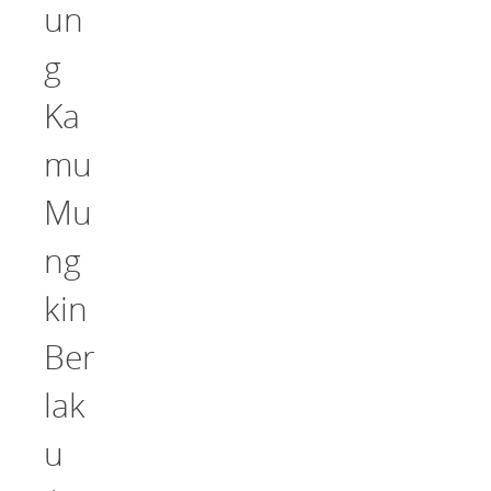
un
g
Ka
mu
Mu
ng
kin
Ber
lak
u