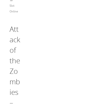
Slot
Online
Att
ack
of
the
Zo
mb
ies
–