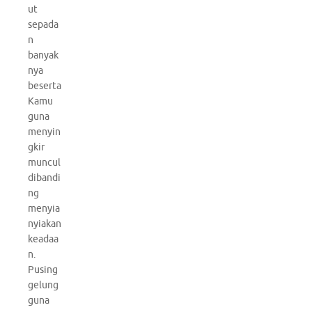
ut
sepada
n
banyak
nya
beserta
Kamu
guna
menyin
gkir
muncul
dibandi
ng
menyia
nyiakan
keadaa
n.
Pusing
gelung
guna