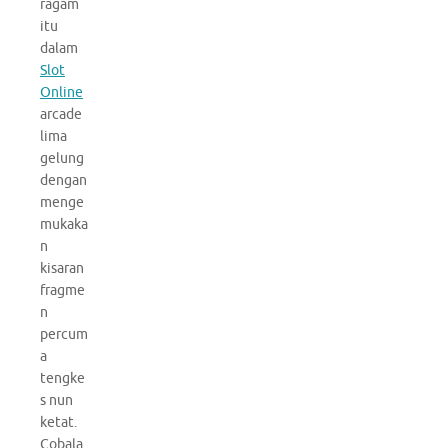
ragam
itu
dalam
Slot
Online
arcade
lima
gelung
dengan
menge
mukaka
n
kisaran
fragme
n
percum
a
tengke
s nun
ketat.
Cobala