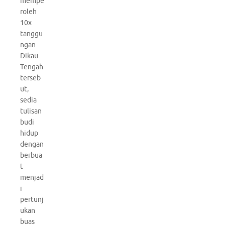
mempe
roleh
10x
tanggu
ngan
Dikau.
Tengah
terseb
ut,
sedia
tulisan
budi
hidup
dengan
berbua
t
menjad
i
pertunj
ukan
buas