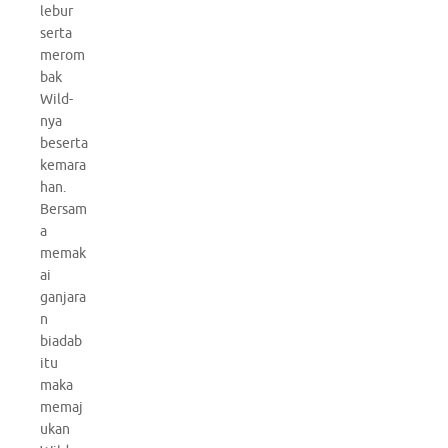
lebur
serta
merom
bak
Wild-
nya
beserta
kemara
han.
Bersam
a
memak
ai
ganjara
n
biadab
itu
maka
memaj
ukan