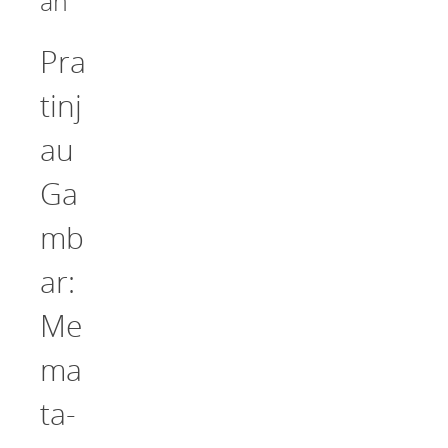
an
Pra
tinj
au
Ga
mb
ar:
Me
ma
ta-