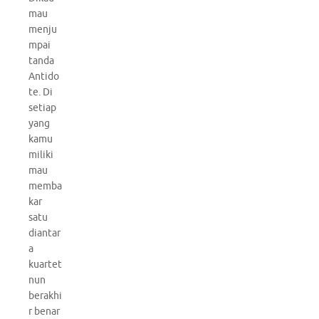
mau
menju
mpai
tanda
Antido
te. Di
setiap
yang
kamu
miliki
mau
memba
kar
satu
diantar
a
kuartet
nun
berakhi
r benar