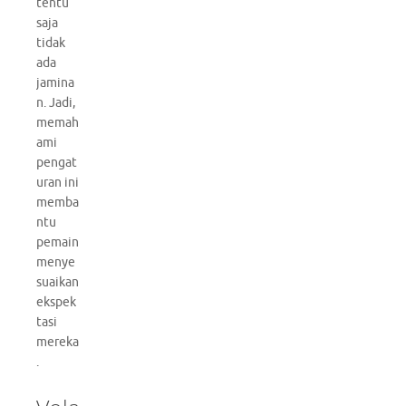
tentu
saja
tidak
ada
jamina
n. Jadi,
memah
ami
pengat
uran ini
memba
ntu
pemain
menye
suaikan
ekspek
tasi
mereka
.