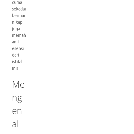
cuma
sekadar
bermai
n, tapi
juga
memah
ami
esensi
dari
istilah
ini!
Me
ng
en
al