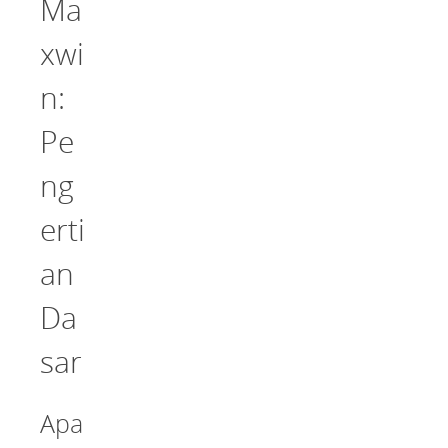
Ma
xwi
n:
Pe
ng
erti
an
Da
sar
Apa