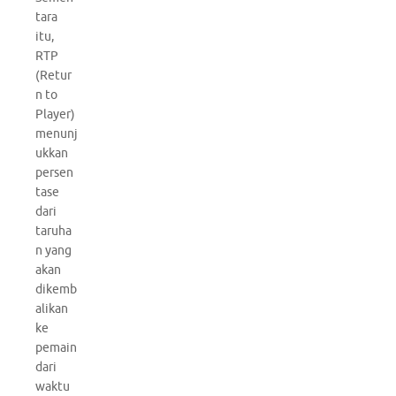
tara
itu,
RTP
(Retur
n to
Player)
menunj
ukkan
persen
tase
dari
taruha
n yang
akan
dikemb
alikan
ke
pemain
dari
waktu