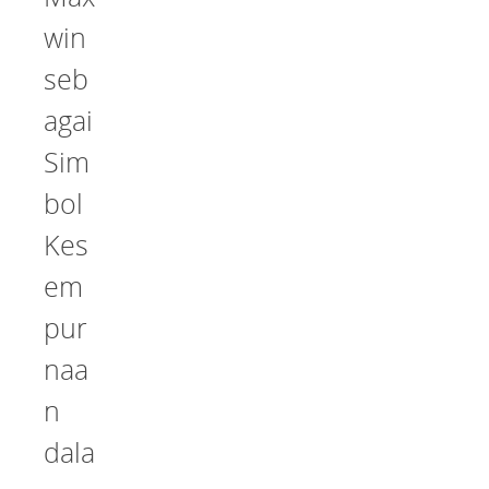
win
seb
agai
Sim
bol
Kes
em
pur
naa
n
dala